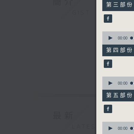
簡介
55
第三部份 P
minutes,
GIST
20
seconds
90%
0
seconds
00:00
of
55
第四部份 P
minutes,
10
seconds
90%
0
seconds
00:00
of
55
第五部份 P
minutes,
10
seconds
90%
最新
0
LATEST
seconds
00:00
of