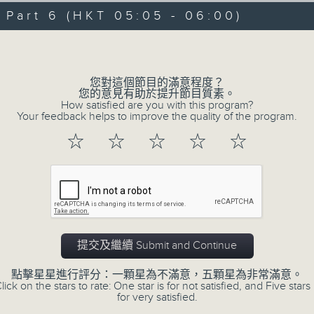
09/08/2026 - 足本 Full (HKT 00:05
hours,
art 6 (HKT 05:05 - 06:00)
29
minutes,
Volume
59
seconds
Volume
90%
0
您對這個節目的滿意程度？
seconds
00:00
您的意見有助於提升節目質素。
of
How satisfied are you with this program?
55
第一部份 Part 1 (HKT 00:05 - 01:00
Your feedback helps to improve the quality of the program.
minutes,
10
☆
☆
☆
☆
☆
seconds
Volume
90%
0
seconds
00:00
of
55
第二部份 Part 2 (HKT 01:05 - 02:00
minutes,
20
提交及繼續 Submit and Continue
seconds
Volume
90%
點擊星星進行評分：一顆星為不滿意，五顆星為非常滿意。
lick on the stars to rate: One star is for not satisfied, and Five stars 
0
for very satisfied.
seconds
00:00
of