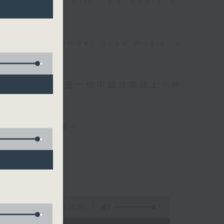
 will begin with two hours of
please remember good music is
品，每晚亦會精選一些中國音樂送上。週
值得細聽的音樂。
5:29:59