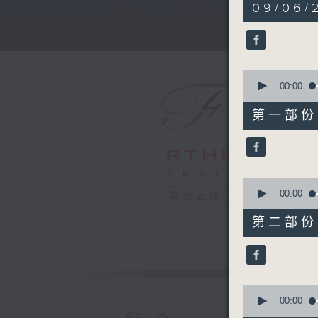
5
09/06/
hours,
30
minutes,
0
seconds
90%
0
seconds
00:00
of
55
第一部份 P
minutes,
10
seconds
90%
0
seconds
00:00
電台直播
of
55
第二部份 P
minutes,
19
seconds
90%
0
seconds
00:00
of