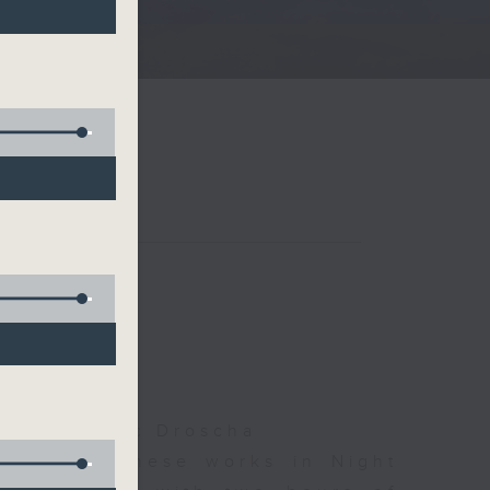
)
夜細聽
olls, Isaac Droscha
d some Chinese works in Night