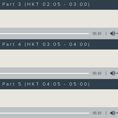
Music. Friday and Saturday nights
art 3 (HKT 02:05 - 03:00)
enjoyable jazz music.
Volume
When you are alone and sleepless, 
always there on Radio 4.
55:10
art 4 (HKT 03:05 - 04:00)
「長夜細聽」節目當然少不了氣質優雅的作
五和週六晚還有兩小時爵士樂。
Volume
如果哪天你不能入睡，別忘了第四台這裡總有
55:10
art 5 (HKT 04:05 - 05:00)
09/08/2026
Volume
Night Music 長夜細聽
0
seconds
00:00
55:10
of
5