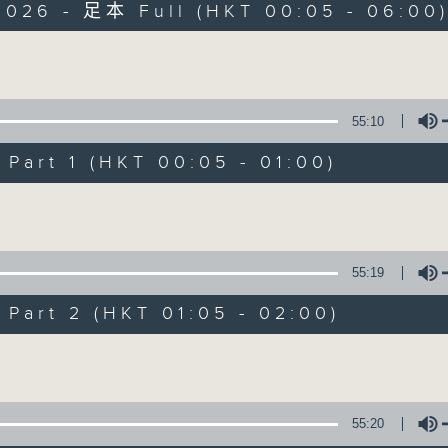
2026 - 足本 Full (HKT 00:05 - 06:00
Monday - Sunday 星期一至日 12am - 6am
Volume
55:10
art 1 (HKT 00:05 - 01:00)
Night Music 長
Volume
聯絡
所有集數
55:19
art 2 (HKT 01:05 - 02:00)
您喜歡這個節目嗎?
Volume
主持人：Host: Cleo Leung, Leanne Nich
You will find many soft pieces an
55:20