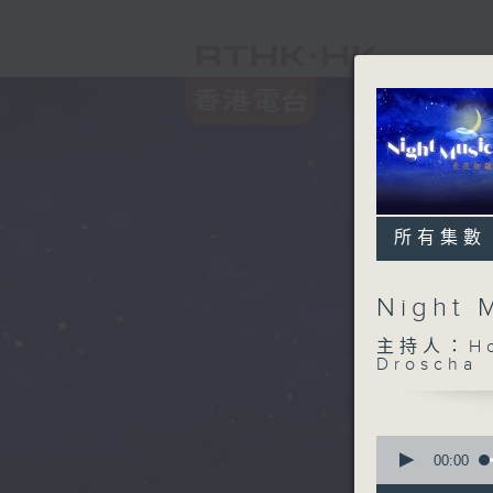
所有集數
Night
主持人：Host
Droscha
0
seconds
00:00
of