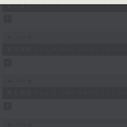
55
第三部份 Part 3 (HKT 02:05 - 03:00
minutes,
19
seconds
Volume
90%
0
seconds
00:00
of
55
第四部份 Part 4 (HKT 03:05 - 04:00
minutes,
9
seconds
Volume
90%
0
seconds
00:00
of
55
第五部份 Part 5 (HKT 04:05 - 05:00
minutes,
9
seconds
Volume
90%
0
seconds
00:00