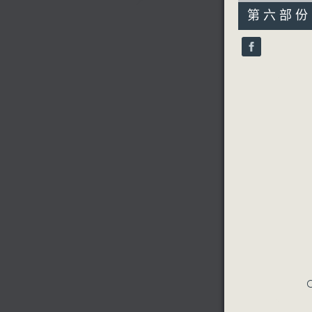
55
第六部份 P
minutes,
10
seconds
90%
C