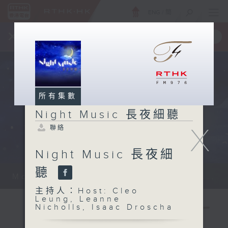
ENG
/
簡
×
全新 RTHK On The Go
取得
一手掌握 RTHK 電台、電視節目
所有集數
Night Music 長夜細聽
X
聯絡
Night Music 長夜細
聽
Monday - Sunday 星期一至日 12am...
主持人：Host: Cleo
Leung, Leanne
Nicholls, Isaac Droscha