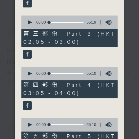
enjoyable jazz music.
更多...
When you are alone and sleepless,
0
seconds
00:00
55:19
please remember good music is
of
最新
LATEST
always there on Radio 4.
55
第三部份 Part 3 (HKT
minutes,
02:05 - 03:00)
19
「長夜細聽」節目當然少不了氣質優雅的作
seconds
07/08/2026
品，每晚亦會精選一些中國音樂送上。週五和
Night Music 長夜細聽
週六晚還有兩小時爵士樂。
0
網上直播完畢稍後提供節目重溫。 Archive
seconds
00:00
55:10
如果哪天你不能入睡，別忘了第四台這裡總有
of
will be available after live webcast
值得細聽的音樂。
55
第四部份 Part 4 (HKT
minutes,
03:05 - 04:00)
10
seconds
0
重溫
seconds
CATCHUP
00:00
55:10
of
55
第五部份 Part 5 (HKT