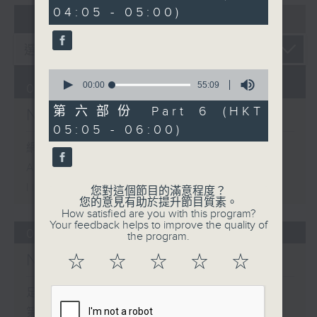
minutes,
04:05 - 05:00)
10
07 - 08
2026
seconds
0
seconds
00:00
55:09
07/08/2026
of
55
第六部份 Part 6 (HKT
Night Music 長夜細聽
minutes,
05:05 - 06:00)
9
seconds
網上直播完畢稍後提供節目重溫。
Archive will be available after
live webcast
您對這個節目的滿意程度？
您的意見有助於提升節目質素。
How satisfied are you with this program?
Your feedback helps to improve the quality of
06/08/2026
the program.
Night Music 長夜細聽
☆
☆
☆
☆
☆
足本 Full (HKT 00:05 - 06:00)
第一部份 Part 1 (HKT 00:05 -