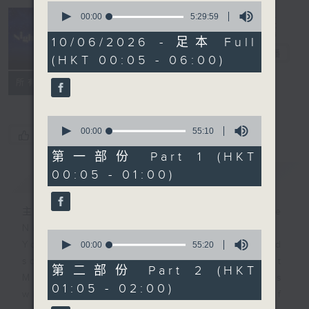
0
seconds
00:00
5:29:59
of
Night Music
5
10/06/2026 - 足本 Full
hours,
長夜細聽
電台直播
(HKT 00:05 - 06:00)
29
minutes,
聯絡
59
所有集數
seconds
0
seconds
00:00
55:10
您喜歡這個節目嗎?
of
55
第一部份 Part 1 (HKT
minutes,
00:05 - 01:00)
簡介
GIST
10
seconds
主持人：Host: Cleo Leung, Leanne
Nicholls, Isaac Droscha
0
You will find many soft pieces and
seconds
00:00
55:20
of
some Chinese works in Night
55
第二部份 Part 2 (HKT
Music. Friday and Saturday nights
minutes,
01:05 - 02:00)
20
will begin with two hours of
seconds