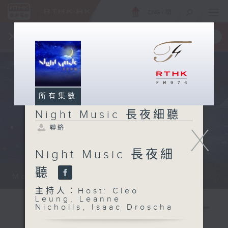
ENG
/
簡
×
全新 RTHK On The Go
取得
一手掌握 RTHK 電台、電視節目
所有集數
Night Music 長夜細聽
X
聯絡
Night Music 長夜細
聽
Monday - Sunday 星期一至日 12am...
主持人：Host: Cleo
Leung, Leanne
Nicholls, Isaac Droscha