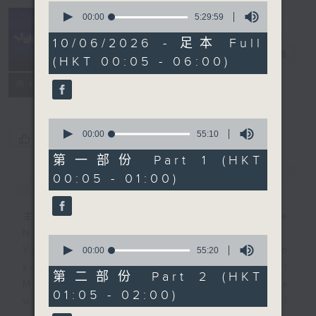
0
seconds
00:00
5:29:59
of
Night Music
5
10/06/2026 - 足本 Full
hours,
長夜細聽
電台直播
(HKT 00:05 - 06:00)
29
minutes,
聯絡
59
所有集數
seconds
0
seconds
00:00
55:10
您喜歡這個節目嗎?
of
55
第一部份 Part 1 (HKT
minutes,
00:05 - 01:00)
簡介
GIST
10
seconds
主持人：Host: Cleo Leung, Leanne
Nicholls, Isaac Droscha
0
You will find many soft pieces and
seconds
00:00
55:20
of
some Chinese works in Night
55
第二部份 Part 2 (HKT
Music. Friday and Saturday nights
minutes,
01:05 - 02:00)
20
will begin with two hours of
seconds