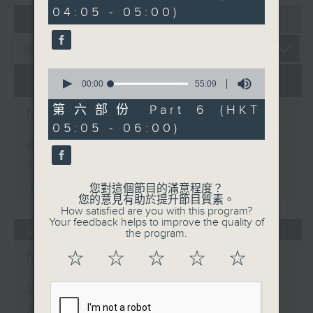
minutes,
04:05 - 05:00)
10
07 - 08
2026
seconds
0
seconds
00:00
55:09
07/08/2026
of
55
第六部份 Part 6 (HKT
Night Music 長夜細聽
minutes,
05:05 - 06:00)
9
seconds
網上直播完畢稍後提供節目重溫。
Archive will be available after
live webcast
您對這個節目的滿意程度？
您的意見有助於提升節目質素。
How satisfied are you with this program?
Your feedback helps to improve the quality of
06/08/2026
the program.
Night Music 長夜細聽
☆
☆
☆
☆
☆
足本 Full (HKT 00:05 - 06:00)
第一部份 Part 1 (HKT 00:05 -