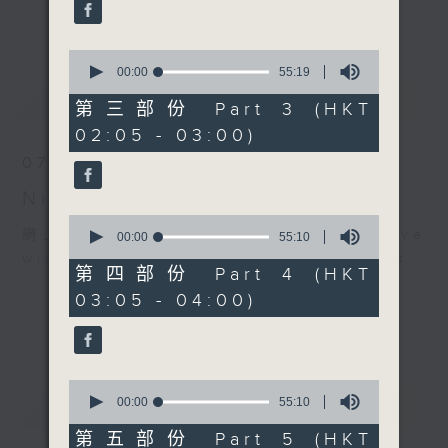
enjoyable jazz music.
更多...
When you are alone and sleepless,
0
seconds
00:00
55:19
please remember good music is
of
最新
LATEST
always there on Radio 4.
55
第三部份 Part 3 (HKT
minutes,
02:05 - 03:00)
19
「長夜細聽」節目當然少不了氣質優雅的作
seconds
07/08/2026
品，每晚亦會精選一些中國音樂送上。週五和
Night Music 長夜細聽
週六晚還有兩小時爵士樂。
0
網上直播完畢稍後提供節目重溫。 Archive
seconds
00:00
55:10
如果哪天你不能入睡，別忘了第四台這裡總有
of
will be available after live webcast
值得細聽的音樂。
55
第四部份 Part 4 (HKT
minutes,
03:05 - 04:00)
10
seconds
0
重溫
seconds
CATCHUP
00:00
55:10
of
55
第五部份 Part 5 (HKT