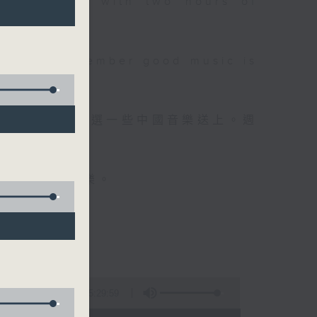
 will begin with two hours of
please remember good music is
品，每晚亦會精選一些中國音樂送上。週
值得細聽的音樂。
5:29:59