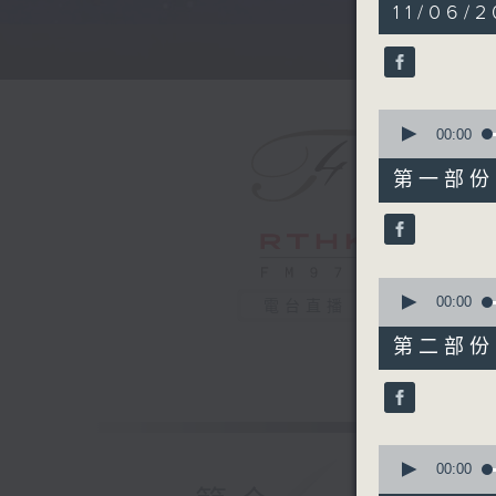
5
11/06/
hours,
29
minutes,
59
seconds
90%
0
seconds
00:00
of
55
第一部份 P
minutes,
0
seconds
90%
0
seconds
00:00
電台直播
of
55
第二部份 P
minutes,
9
seconds
90%
0
seconds
00:00
of