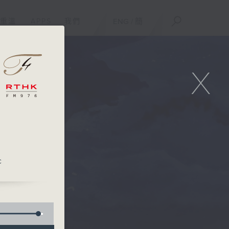
重溫
APPS
我們
ENG
/
簡
X
c