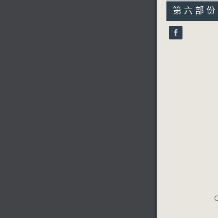
55
第六部份 P
minutes,
9
seconds
90%
C