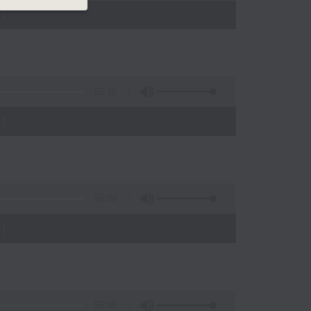
)
55:10
)
55:09
)
55:09