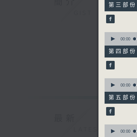
簡介
55
第三部份 P
minutes,
GIST
20
seconds
90%
0
seconds
00:00
of
55
第四部份 P
minutes,
19
seconds
90%
0
seconds
00:00
of
55
第五部份 P
minutes,
10
seconds
90%
最新
0
LATEST
seconds
00:00
of