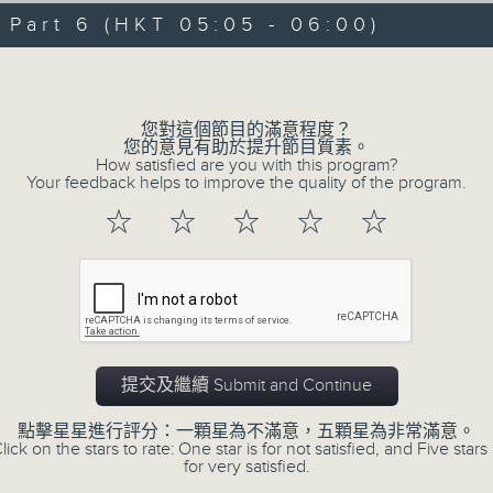
07/08/2026 - 足本 Full (HKT 00:05
hours,
art 6 (HKT 05:05 - 06:00)
29
minutes,
Volume
59
seconds
Volume
90%
0
您對這個節目的滿意程度？
seconds
00:00
您的意見有助於提升節目質素。
of
How satisfied are you with this program?
55
第一部份 Part 1 (HKT 00:05 - 01:00
Your feedback helps to improve the quality of the program.
minutes,
0
☆
☆
☆
☆
☆
seconds
Volume
90%
0
seconds
00:00
of
55
第二部份 Part 2 (HKT 01:05 - 02:00
minutes,
10
提交及繼續 Submit and Continue
seconds
Volume
90%
點擊星星進行評分：一顆星為不滿意，五顆星為非常滿意。
lick on the stars to rate: One star is for not satisfied, and Five stars 
0
for very satisfied.
seconds
00:00
of