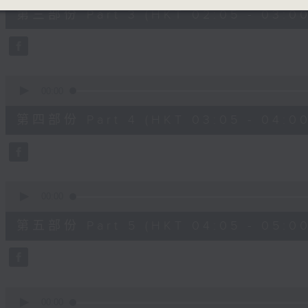
55
第三部份 Part 3 (HKT 02:05 - 03:00
minutes,
10
seconds
Volume
90%
0
seconds
00:00
of
55
第四部份 Part 4 (HKT 03:05 - 04:00
minutes,
10
seconds
Volume
90%
0
seconds
00:00
of
55
第五部份 Part 5 (HKT 04:05 - 05:00
minutes,
9
seconds
Volume
90%
0
seconds
00:00