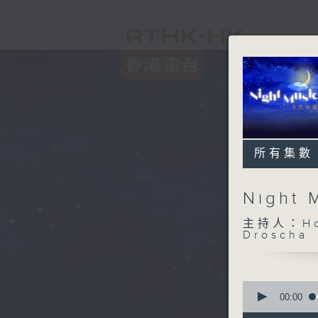
所有集數
Night
主持人：Host
Droscha
0
seconds
00:00
of