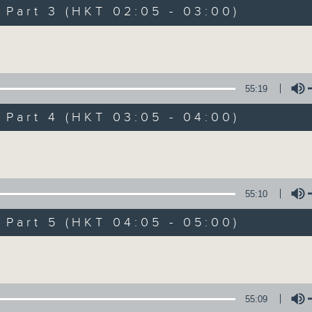
Music. Friday and Saturday nights
art 3 (HKT 02:05 - 03:00)
enjoyable jazz music.
Volume
When you are alone and sleepless, 
always there on Radio 4.
55:19
art 4 (HKT 03:05 - 04:00)
「長夜細聽」節目當然少不了氣質優雅的作
五和週六晚還有兩小時爵士樂。
Volume
如果哪天你不能入睡，別忘了第四台這裡總有
55:10
art 5 (HKT 04:05 - 05:00)
07/08/2026
Volume
Night Music 長夜細聽
0
seconds
00:00
55:09
of
5