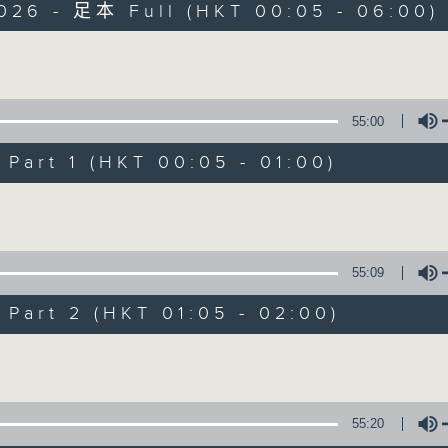
2026 - 足本 Full (HKT 00:05 - 06:00)
Monday - Sunday 星期一至日 12am - 6am
Volume
55:00
art 1 (HKT 00:05 - 01:00)
Night Music 長
Volume
聯絡
所有集數
55:09
art 2 (HKT 01:05 - 02:00)
您喜歡這個節目嗎?
Volume
主持人：Host: Cleo Leung, Leanne Nich
You will find many soft pieces an
55:20