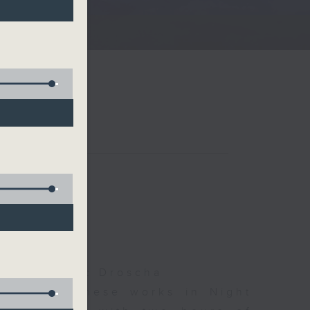
夜細聽
olls, Isaac Droscha
d some Chinese works in Night