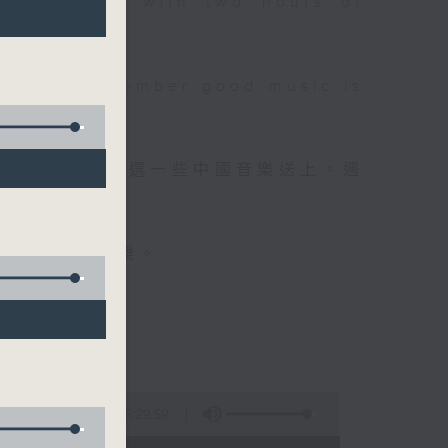
 will begin with two hours of
please remember good music is
品，每晚亦會精選一些中國音樂送上。週
值得細聽的音樂。
5:29:59