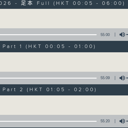
2026 - 足本 Full (HKT 00:05 - 06:00)
Monday - Sunday 星期一至日 12am - 6am
Volume
55:00
art 1 (HKT 00:05 - 01:00)
Night Music 長
Volume
聯絡
所有集數
55:09
art 2 (HKT 01:05 - 02:00)
您喜歡這個節目嗎?
Volume
主持人：Host: Cleo Leung, Leanne Nich
You will find many soft pieces an
55:20