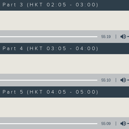
Music. Friday and Saturday nights
art 3 (HKT 02:05 - 03:00)
enjoyable jazz music.
Volume
When you are alone and sleepless, 
always there on Radio 4.
55:19
art 4 (HKT 03:05 - 04:00)
「長夜細聽」節目當然少不了氣質優雅的作
五和週六晚還有兩小時爵士樂。
Volume
如果哪天你不能入睡，別忘了第四台這裡總有
55:10
art 5 (HKT 04:05 - 05:00)
06/08/2026
Volume
Night Music 長夜細聽
0
seconds
00:00
55:09
of
5