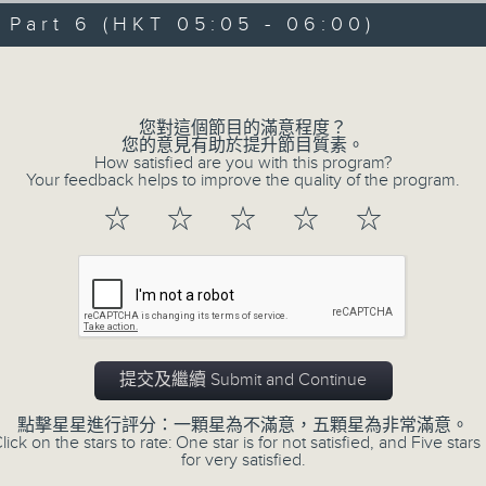
06/08/2026 - 足本 Full (HKT 00:05
hours,
art 6 (HKT 05:05 - 06:00)
29
minutes,
Volume
59
seconds
Volume
90%
0
您對這個節目的滿意程度？
seconds
00:00
您的意見有助於提升節目質素。
of
How satisfied are you with this program?
55
第一部份 Part 1 (HKT 00:05 - 01:00
Your feedback helps to improve the quality of the program.
minutes,
10
☆
☆
☆
☆
☆
seconds
Volume
90%
0
seconds
00:00
of
55
第二部份 Part 2 (HKT 01:05 - 02:00
minutes,
19
提交及繼續 Submit and Continue
seconds
Volume
90%
點擊星星進行評分：一顆星為不滿意，五顆星為非常滿意。
lick on the stars to rate: One star is for not satisfied, and Five stars 
0
for very satisfied.
seconds
00:00
of