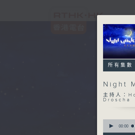
所有集數
Night
主持人：Host
Droscha
0
seconds
00:00
of