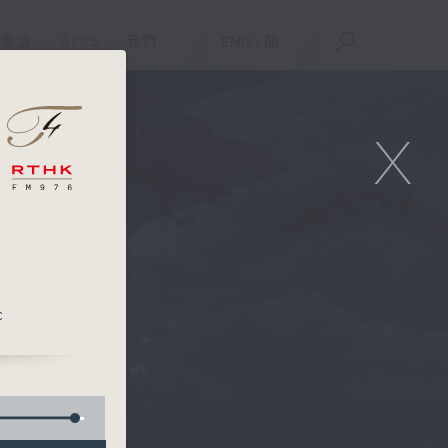
重溫
APPS
我們
ENG
/
簡
X
c