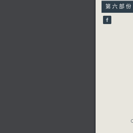
55
第六部份 P
minutes,
9
seconds
90%
C