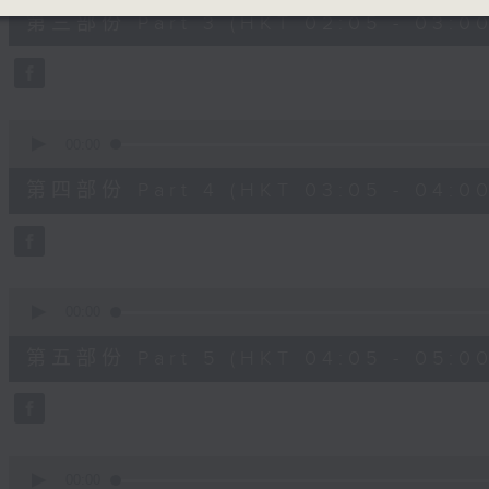
55
第三部份 Part 3 (HKT 02:05 - 03:00
minutes,
9
seconds
Volume
90%
0
seconds
00:00
of
55
第四部份 Part 4 (HKT 03:05 - 04:00
minutes,
9
seconds
Volume
90%
0
seconds
00:00
of
55
第五部份 Part 5 (HKT 04:05 - 05:00
minutes,
9
seconds
Volume
90%
0
seconds
00:00