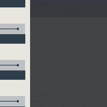
夜細聽
olls, Isaac Droscha
d some Chinese works in Night