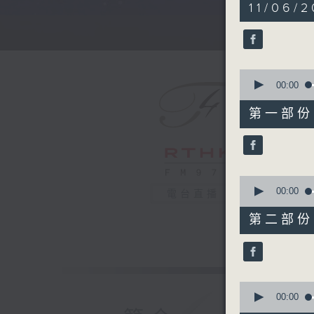
5
11/06/
hours,
29
minutes,
59
seconds
90%
0
seconds
00:00
of
55
第一部份 P
minutes,
0
seconds
90%
0
seconds
00:00
電台直播
of
55
第二部份 P
minutes,
9
seconds
90%
0
seconds
00:00
of