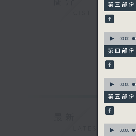
簡介
55
第三部份 P
minutes,
GIST
20
seconds
90%
0
seconds
00:00
of
55
第四部份 P
minutes,
19
seconds
90%
0
seconds
00:00
of
55
第五部份 P
minutes,
10
seconds
90%
最新
0
LATEST
seconds
00:00
of