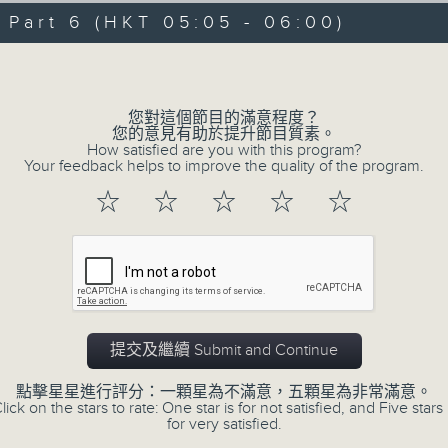
06/08/2026 - 足本 Full (HKT 00:05
hours,
art 6 (HKT 05:05 - 06:00)
29
minutes,
Volume
59
seconds
Volume
90%
0
您對這個節目的滿意程度？
seconds
00:00
您的意見有助於提升節目質素。
of
How satisfied are you with this program?
55
第一部份 Part 1 (HKT 00:05 - 01:00
Your feedback helps to improve the quality of the program.
minutes,
10
☆
☆
☆
☆
☆
seconds
Volume
90%
0
seconds
00:00
of
55
第二部份 Part 2 (HKT 01:05 - 02:00
minutes,
19
提交及繼續 Submit and Continue
seconds
Volume
90%
點擊星星進行評分：一顆星為不滿意，五顆星為非常滿意。
lick on the stars to rate: One star is for not satisfied, and Five stars 
0
for very satisfied.
seconds
00:00
of