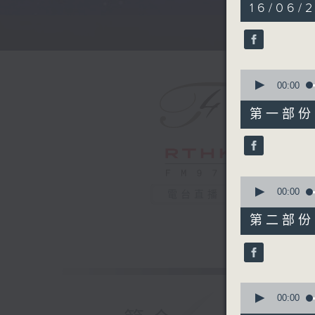
5
16/06/
hours,
29
minutes,
59
seconds
90%
0
seconds
00:00
of
55
第一部份 P
minutes,
10
seconds
90%
0
seconds
00:00
電台直播
of
55
第二部份 P
minutes,
19
seconds
90%
0
seconds
00:00
of