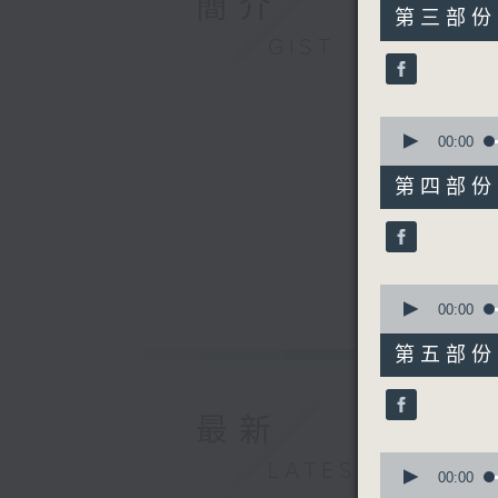
簡介
55
第三部份 P
minutes,
GIST
20
seconds
90%
0
seconds
00:00
of
55
第四部份 P
minutes,
20
seconds
90%
0
seconds
00:00
of
55
第五部份 P
minutes,
10
seconds
90%
最新
0
LATEST
seconds
00:00
of