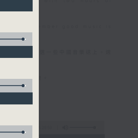
 will begin with two hours of
please remember good music is
品，每晚亦會精選一些中國音樂送上。週
值得細聽的音樂。
5:29:59