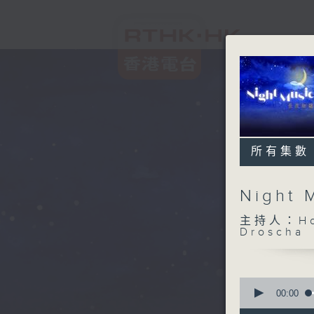
所有集數
Night
主持人：Host
Droscha
0
seconds
00:00
of