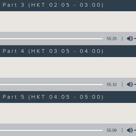
Music. Friday and Saturday nights
art 3 (HKT 02:05 - 03:00)
enjoyable jazz music.
Volume
When you are alone and sleepless, 
always there on Radio 4.
55:20
art 4 (HKT 03:05 - 04:00)
「長夜細聽」節目當然少不了氣質優雅的作
五和週六晚還有兩小時爵士樂。
Volume
如果哪天你不能入睡，別忘了第四台這裡總有
55:10
art 5 (HKT 04:05 - 05:00)
06/08/2026
Volume
Night Music 長夜細聽
0
seconds
00:00
55:09
of
5