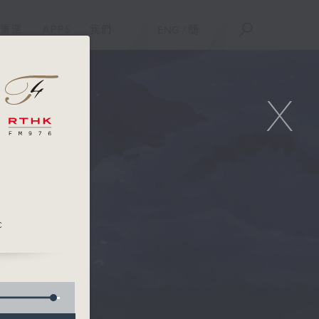
重溫
APPS
我們
ENG
/
簡
X
c