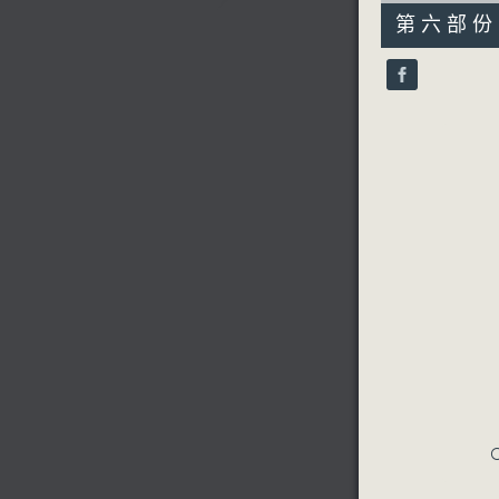
55
第六部份 P
minutes,
9
seconds
90%
C