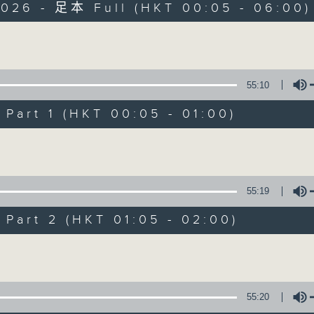
2026 - 足本 Full (HKT 00:05 - 06:00)
Monday - Sunday 星期一至日 12am - 6am
Volume
55:10
art 1 (HKT 00:05 - 01:00)
Night Music 長
Volume
聯絡
所有集數
55:19
art 2 (HKT 01:05 - 02:00)
您喜歡這個節目嗎?
Volume
主持人：Host: Cleo Leung, Leanne Nich
You will find many soft pieces an
55:20