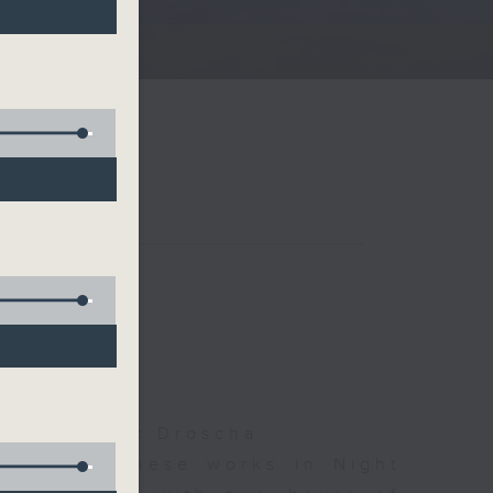
夜細聽
olls, Isaac Droscha
d some Chinese works in Night