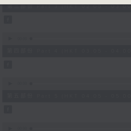
55
第三部份 Part 3 (HKT 02:05 - 03:00
minutes,
9
seconds
Volume
90%
0
seconds
00:00
of
55
第四部份 Part 4 (HKT 03:05 - 04:00
minutes,
9
seconds
Volume
90%
0
seconds
00:00
of
55
第五部份 Part 5 (HKT 04:05 - 05:00
minutes,
9
seconds
Volume
90%
0
seconds
00:00