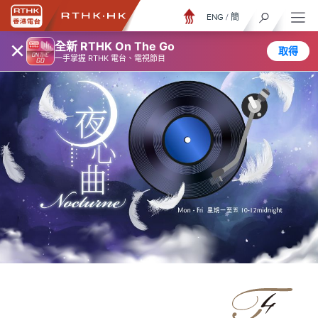
ENG
/
簡
×
全新 RTHK On The Go
取得
一手掌握 RTHK 電台、電視節目