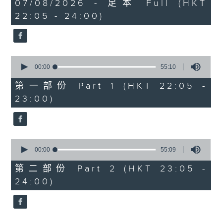
1
07/08/2026 - 足本 Full (HKT
COLERIDGE-TAYLOR'S GIPSY SUITE
hour,
22:05 - 24:00)
49
FOR VIOLIN AND PIANO, OP.20
minutes,
(ARR. BY ARTOK)
59
seconds
MOZART'S CONCERTO FOR VIOLIN
& ORCH. NO.3 IN G, K.216
0
TAILLEFERRE'S DANS LE STYLE
seconds
00:00
55:10
of
LOUIS XV - SUITE FOR
55
第一部份 Part 1 (HKT 22:05 -
HARPSICHORD
minutes,
23:00)
10
seconds
0
seconds
00:00
55:09
of
55
第二部份 Part 2 (HKT 23:05 -
minutes,
24:00)
9
seconds