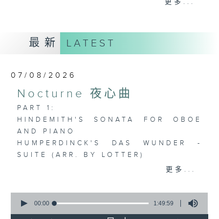
更多...
歡迎收聽逢星期一至五晚上10至12時的「夜
心曲」，在曼妙的美樂之中重新得力。
最新
LATEST
07/08/2026
Nocturne 夜心曲
PART 1:
HINDEMITH'S SONATA FOR OBOE
AND PIANO
HUMPERDINCK'S DAS WUNDER -
SUITE (ARR. BY LOTTER)
FALLA'S SUITE POPULAIRE
更多...
ESPAGNOLE FOR VIOLIN AND
PIANO
0
seconds
00:00
1:49:59
of
PART 2: