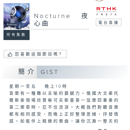
Nocturne 夜
心曲
電台直播
所有集數
您喜歡這個節目嗎?
簡介
GIST
星期一至五 晚上10時
音樂有一種難以言喻的震撼力。俄國大文豪托
爾斯泰現場欣賞柴可夫斯基第一弦樂四重奏的
第二樂章時，忍不住流淚。大概我們對聽音樂
都有相同感受，而晚上正好整理思緒，抒發情
感。如能伴上精緻的樂曲，讓你沉澱一整天的
經歷，定能為你這天劃上完美句號。