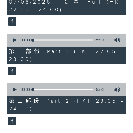
1
07/08/2026 - 足本 Full (HKT
COLERIDGE-TAYLOR'S GIPSY SUITE
hour,
22:05 - 24:00)
49
FOR VIOLIN AND PIANO, OP.20
minutes,
(ARR. BY ARTOK)
59
seconds
MOZART'S CONCERTO FOR VIOLIN
& ORCH. NO.3 IN G, K.216
0
TAILLEFERRE'S DANS LE STYLE
seconds
00:00
55:10
of
LOUIS XV - SUITE FOR
55
第一部份 Part 1 (HKT 22:05 -
HARPSICHORD
minutes,
23:00)
10
seconds
0
seconds
00:00
55:09
of
55
第二部份 Part 2 (HKT 23:05 -
minutes,
24:00)
9
seconds