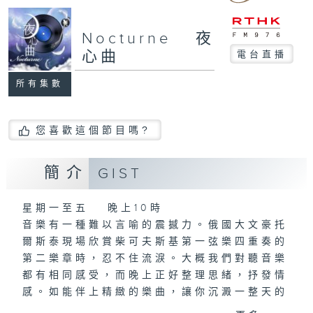
Nocturne 夜
心曲
電台直播
所有集數
您喜歡這個節目嗎?
簡介
GIST
星期一至五 晚上10時
音樂有一種難以言喻的震撼力。俄國大文豪托
爾斯泰現場欣賞柴可夫斯基第一弦樂四重奏的
第二樂章時，忍不住流淚。大概我們對聽音樂
都有相同感受，而晚上正好整理思緒，抒發情
感。如能伴上精緻的樂曲，讓你沉澱一整天的
經歷，定能為你這天劃上完美句號。