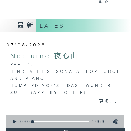
更多...
歡迎收聽逢星期一至五晚上10至12時的「夜
心曲」，在曼妙的美樂之中重新得力。
最新
LATEST
07/08/2026
Nocturne 夜心曲
PART 1:
HINDEMITH'S SONATA FOR OBOE
AND PIANO
HUMPERDINCK'S DAS WUNDER -
SUITE (ARR. BY LOTTER)
FALLA'S SUITE POPULAIRE
更多...
ESPAGNOLE FOR VIOLIN AND
PIANO
0
seconds
00:00
1:49:59
of
PART 2: