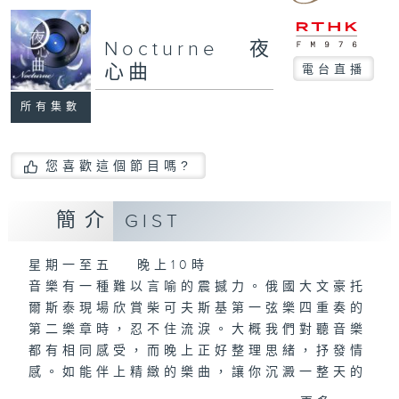
Nocturne 夜
心曲
電台直播
所有集數
您喜歡這個節目嗎?
簡介
GIST
星期一至五 晚上10時
音樂有一種難以言喻的震撼力。俄國大文豪托
爾斯泰現場欣賞柴可夫斯基第一弦樂四重奏的
第二樂章時，忍不住流淚。大概我們對聽音樂
都有相同感受，而晚上正好整理思緒，抒發情
感。如能伴上精緻的樂曲，讓你沉澱一整天的
經歷，定能為你這天劃上完美句號。