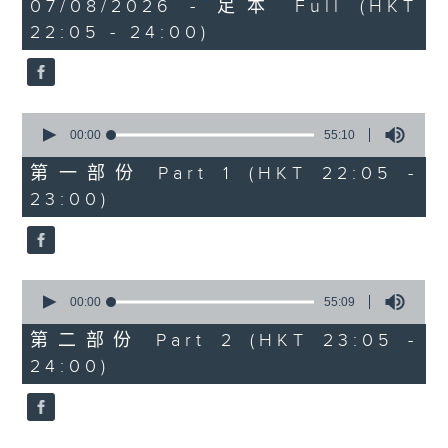
1
07/08/2026 - 足本 Full (HKT
COLERIDGE-TAYLOR'S GIPSY SUITE
hour,
22:05 - 24:00)
49
FOR VIOLIN AND PIANO, OP.20
minutes,
(ARR. BY ARTOK)
59
seconds
MOZART'S CONCERTO FOR VIOLIN
& ORCH. NO.3 IN G, K.216
0
TAILLEFERRE'S DANS LE STYLE
seconds
00:00
55:10
of
LOUIS XV - SUITE FOR
55
第一部份 Part 1 (HKT 22:05 -
HARPSICHORD
minutes,
23:00)
10
seconds
0
seconds
00:00
55:09
of
55
第二部份 Part 2 (HKT 23:05 -
minutes,
24:00)
9
seconds