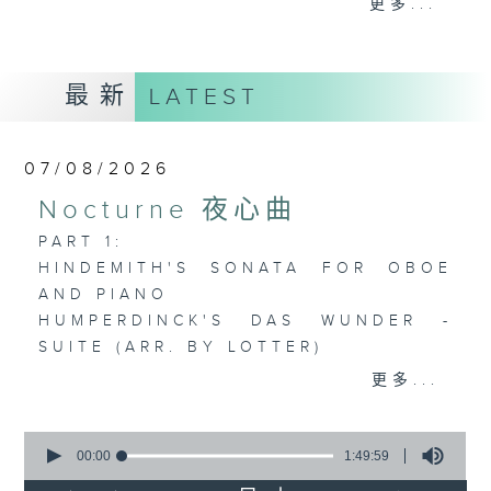
更多...
歡迎收聽逢星期一至五晚上10至12時的「夜
心曲」，在曼妙的美樂之中重新得力。
最新
LATEST
07/08/2026
Nocturne 夜心曲
PART 1:
HINDEMITH'S SONATA FOR OBOE
AND PIANO
HUMPERDINCK'S DAS WUNDER -
SUITE (ARR. BY LOTTER)
FALLA'S SUITE POPULAIRE
更多...
ESPAGNOLE FOR VIOLIN AND
PIANO
0
seconds
00:00
1:49:59
of
PART 2: