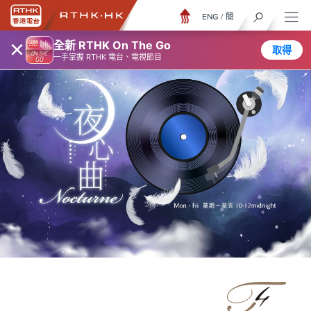
ENG
/
簡
×
全新 RTHK On The Go
取得
一手掌握 RTHK 電台、電視節目