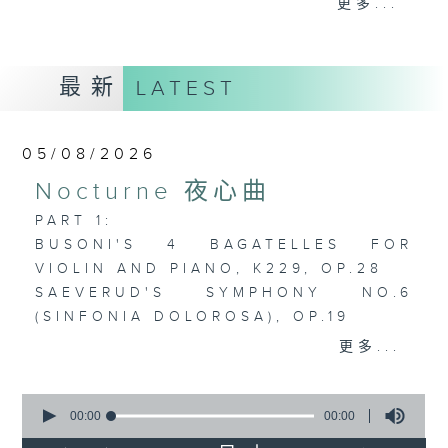
更多...
歡迎收聽逢星期一至五晚上10至12時的「夜
心曲」，在曼妙的美樂之中重新得力。
最新
LATEST
05/08/2026
Nocturne 夜心曲
PART 1:
BUSONI'S 4 BAGATELLES FOR
VIOLIN AND PIANO, K229, OP.28
SAEVERUD'S SYMPHONY NO.6
(SINFONIA DOLOROSA), OP.19
SINDING'S CONCERTO FOR PIANO
更多...
AND ORCHESTRA IN D FLAT, OP.6
PEITZNER'S OP.10 NO.1:
0
SEHNSUCHT; OP.6 NO.6:
seconds
00:00
00:00
of
WASSERFAHRT; OP.15 NO.3: AN DIE