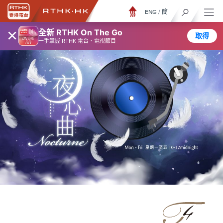
ENG
/
簡
×
全新 RTHK On The Go
取得
一手掌握 RTHK 電台、電視節目