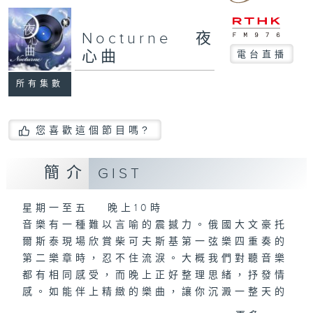
Nocturne 夜
心曲
電台直播
所有集數
您喜歡這個節目嗎?
簡介
GIST
星期一至五 晚上10時
音樂有一種難以言喻的震撼力。俄國大文豪托
爾斯泰現場欣賞柴可夫斯基第一弦樂四重奏的
第二樂章時，忍不住流淚。大概我們對聽音樂
都有相同感受，而晚上正好整理思緒，抒發情
感。如能伴上精緻的樂曲，讓你沉澱一整天的
經歷，定能為你這天劃上完美句號。