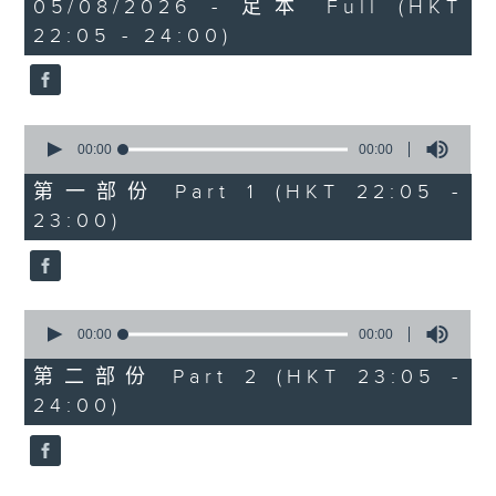
0
05/08/2026 - 足本 Full (HKT
MARK; OP.26 NO.2: NACHTS
seconds
22:05 - 24:00)
PART 2:
COATES'S 4 WAYS - SUITE FOR
ORCHESTRA
0
DRIGO'S LE CORSAIRE - BALLET
seconds
00:00
00:00
of
(ARR. BY LANCHBERY)
0
第一部份 Part 1 (HKT 22:05 -
GUASTAVINO'S 10 CANTOS
seconds
23:00)
POPULARES - SONGS
0
seconds
00:00
00:00
of
0
第二部份 Part 2 (HKT 23:05 -
seconds
24:00)