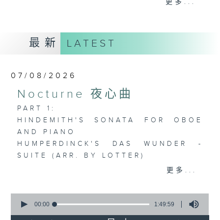
更多...
歡迎收聽逢星期一至五晚上10至12時的「夜
心曲」，在曼妙的美樂之中重新得力。
最新
LATEST
07/08/2026
Nocturne 夜心曲
PART 1:
HINDEMITH'S SONATA FOR OBOE
AND PIANO
HUMPERDINCK'S DAS WUNDER -
SUITE (ARR. BY LOTTER)
FALLA'S SUITE POPULAIRE
更多...
ESPAGNOLE FOR VIOLIN AND
PIANO
0
seconds
00:00
1:49:59
of
PART 2: