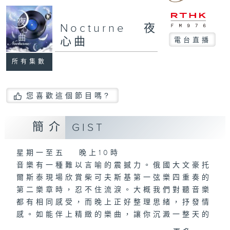
Nocturne 夜
心曲
電台直播
所有集數
您喜歡這個節目嗎?
簡介
GIST
星期一至五 晚上10時
音樂有一種難以言喻的震撼力。俄國大文豪托
爾斯泰現場欣賞柴可夫斯基第一弦樂四重奏的
第二樂章時，忍不住流淚。大概我們對聽音樂
都有相同感受，而晚上正好整理思緒，抒發情
感。如能伴上精緻的樂曲，讓你沉澱一整天的
經歷，定能為你這天劃上完美句號。