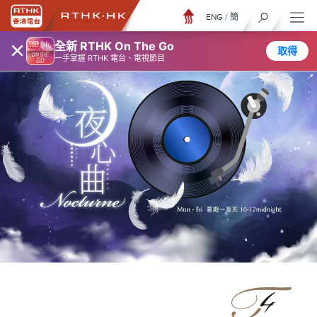
ENG
/
簡
×
全新 RTHK On The Go
取得
一手掌握 RTHK 電台、電視節目