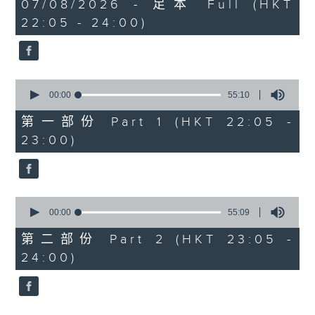
1
07/08/2026 - 足本 Full (HKT
COLERIDGE-TAYLOR'S GIPSY SUITE
hour,
22:05 - 24:00)
49
FOR VIOLIN AND PIANO, OP.20
minutes,
(ARR. BY ARTOK)
59
seconds
MOZART'S CONCERTO FOR VIOLIN
& ORCH. NO.3 IN G, K.216
0
TAILLEFERRE'S DANS LE STYLE
seconds
00:00
55:10
of
LOUIS XV - SUITE FOR
55
第一部份 Part 1 (HKT 22:05 -
HARPSICHORD
minutes,
23:00)
10
seconds
0
seconds
00:00
55:09
of
55
第二部份 Part 2 (HKT 23:05 -
minutes,
24:00)
9
seconds