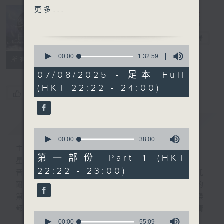
CARNAVAL D'AIX,
更多...
OP.83B
Nocturne 夜
心曲
電台直播
HIGHLIGHT OF PART 2:
0
GLINKA'S LE PRINCE
seconds
00:00
1:32:59
所有集數
of
KHOLMSKI
1
07/08/2025 - 足本 Full
hour,
(HKT 22:22 - 24:00)
32
For the complete
您喜歡這個節目嗎?
minutes,
programme, please
59
seconds
refer to "Daily Music
簡介
GIST
Listing每日播放曲目"
0
(radio4.rthk.hk)
seconds
00:00
38:00
of
主持人：Daphne Lee 李德芬
38
第一部份 Part 1 (HKT
星期一至五 晚上10時
minutes,
22:22 - 23:00)
0
音樂有一種難以言喻的震撼力。俄國大文豪托
seconds
爾斯泰現場欣賞柴可夫斯基第一弦樂四重奏的
第二樂章時，忍不住流淚。大概我們對聽音樂
都有相同感受，而晚上正好整理思緒，抒發情
0
感。如能伴上精緻的樂曲，讓你沉澱一整天的
seconds
00:00
55:09