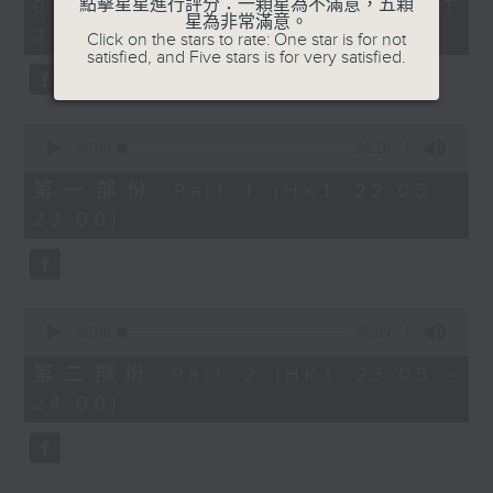
1
點擊星星進行評分：一顆星為不滿意，五顆
07/08/2026 - 足本 Full (HKT
COLERIDGE-TAYLOR'S GIPSY SUITE
hour,
星為非常滿意。
22:05 - 24:00)
49
Click on the stars to rate: One star is for not
FOR VIOLIN AND PIANO, OP.20
minutes,
satisfied, and Five stars is for very satisfied.
(ARR. BY ARTOK)
59
seconds
MOZART'S CONCERTO FOR VIOLIN
& ORCH. NO.3 IN G, K.216
0
TAILLEFERRE'S DANS LE STYLE
seconds
00:00
55:10
of
LOUIS XV - SUITE FOR
55
第一部份 Part 1 (HKT 22:05 -
HARPSICHORD
minutes,
23:00)
10
seconds
0
seconds
00:00
55:09
of
55
第二部份 Part 2 (HKT 23:05 -
minutes,
24:00)
9
seconds