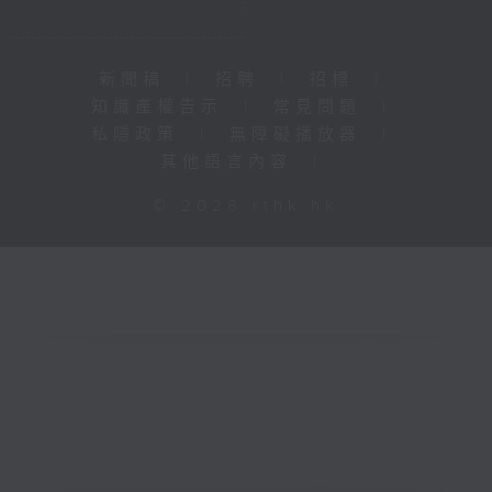
新聞稿
|
招聘
|
招標
|
知識產權告示
|
常見問題
|
私隱政策
|
無障礙播放器
|
其他語言內容
|
© 2026 rthk.hk