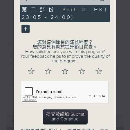
更多...
of
經歷，定能為你這天劃上完美句號。
55
第二部份 Part 2 (HKT
minutes,
23:05 - 24:00)
9
歡迎收聽逢星期一至五晚上10至12時的「夜
seconds
最新
LATEST
心曲」，在曼妙的美樂之中重新得力。
您對這個節目的滿意程度？
07/08/2026
您的意見有助於提升節目質素。
How satisfied are you with this program?
Nocturne 夜心曲
Your feedback helps to improve the quality of
the program.
PART 1:
☆
☆
☆
☆
☆
HINDEMITH'S SONATA FOR OBOE
AND PIANO
HUMPERDINCK'S DAS WUNDER -
SUITE (ARR. BY LOTTER)
FALLA'S SUITE POPULAIRE
更多...
ESPAGNOLE FOR VIOLIN AND
PIANO
提交及繼續 Submit
0
and Continue
seconds
00:00
1:49:59
of
PART 2: