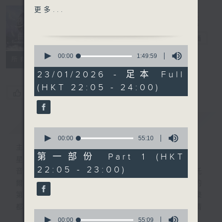
SOUTH (ALASSIO) -
更多...
CONCERT OVERTURE,
Nocturne 夜
OP.50
心曲
電台直播
0
HIGHLIGHT OF PART 2:
seconds
00:00
1:49:59
所有集數
of
BEACH'S QUARTET FOR
1
23/01/2026 - 足本 Full
STRINGS IN 1
hour,
(HKT 22:05 - 24:00)
49
MOVEMENT, OP.89
您喜歡這個節目嗎?
minutes,
59
seconds
For the complete
簡介
GIST
programme, please
0
refer to "Daily Music
seconds
00:00
55:10
of
主持人：Daphne Lee 李德芬
Listing每日播放曲目"
55
第一部份 Part 1 (HKT
星期一至五 晚上10時
(radio4.rthk.hk)
minutes,
22:05 - 23:00)
10
音樂有一種難以言喻的震撼力。俄國大文豪托
seconds
爾斯泰現場欣賞柴可夫斯基第一弦樂四重奏的
第二樂章時，忍不住流淚。大概我們對聽音樂
都有相同感受，而晚上正好整理思緒，抒發情
0
感。如能伴上精緻的樂曲，讓你沉澱一整天的
seconds
00:00
55:09