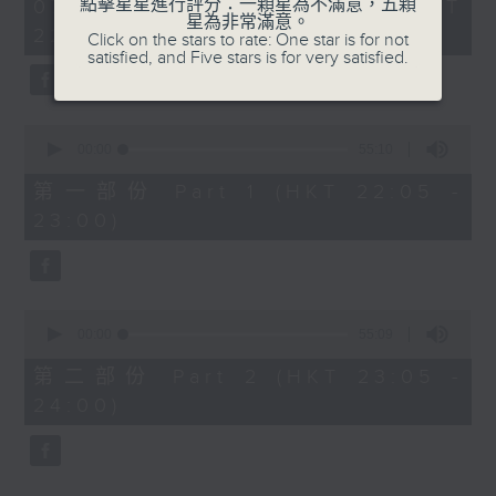
1
點擊星星進行評分：一顆星為不滿意，五顆
07/08/2026 - 足本 Full (HKT
COLERIDGE-TAYLOR'S GIPSY SUITE
hour,
星為非常滿意。
22:05 - 24:00)
49
Click on the stars to rate: One star is for not
FOR VIOLIN AND PIANO, OP.20
minutes,
satisfied, and Five stars is for very satisfied.
(ARR. BY ARTOK)
59
seconds
MOZART'S CONCERTO FOR VIOLIN
& ORCH. NO.3 IN G, K.216
0
TAILLEFERRE'S DANS LE STYLE
seconds
00:00
55:10
of
LOUIS XV - SUITE FOR
55
第一部份 Part 1 (HKT 22:05 -
HARPSICHORD
minutes,
23:00)
10
seconds
0
seconds
00:00
55:09
of
55
第二部份 Part 2 (HKT 23:05 -
minutes,
24:00)
9
seconds