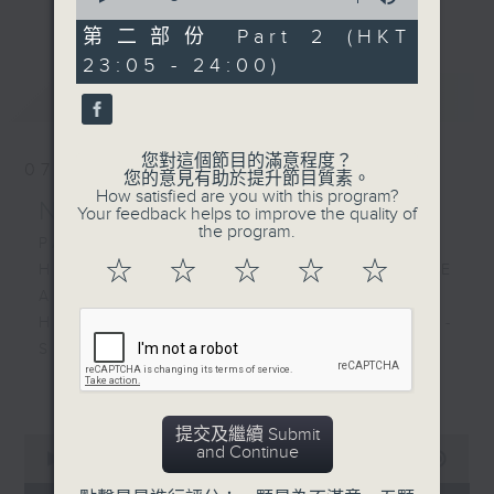
更多...
of
經歷，定能為你這天劃上完美句號。
55
第二部份 Part 2 (HKT
minutes,
23:05 - 24:00)
9
歡迎收聽逢星期一至五晚上10至12時的「夜
seconds
最新
LATEST
心曲」，在曼妙的美樂之中重新得力。
您對這個節目的滿意程度？
07/08/2026
您的意見有助於提升節目質素。
How satisfied are you with this program?
Nocturne 夜心曲
Your feedback helps to improve the quality of
the program.
PART 1:
☆
☆
☆
☆
☆
HINDEMITH'S SONATA FOR OBOE
AND PIANO
HUMPERDINCK'S DAS WUNDER -
SUITE (ARR. BY LOTTER)
FALLA'S SUITE POPULAIRE
更多...
ESPAGNOLE FOR VIOLIN AND
PIANO
提交及繼續 Submit
0
and Continue
seconds
00:00
1:49:59
of
PART 2: