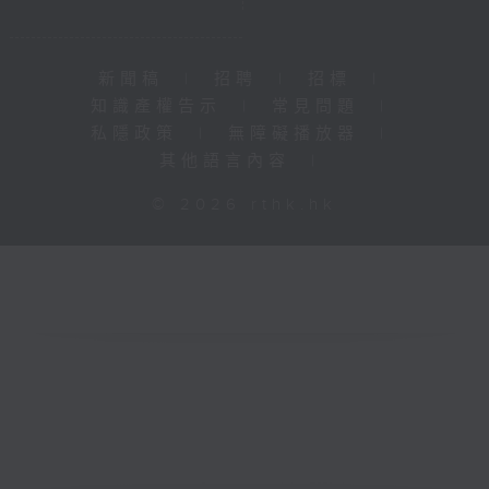
新聞稿
|
招聘
|
招標
|
知識產權告示
|
常見問題
|
私隱政策
|
無障礙播放器
|
其他語言內容
|
© 2026 rthk.hk