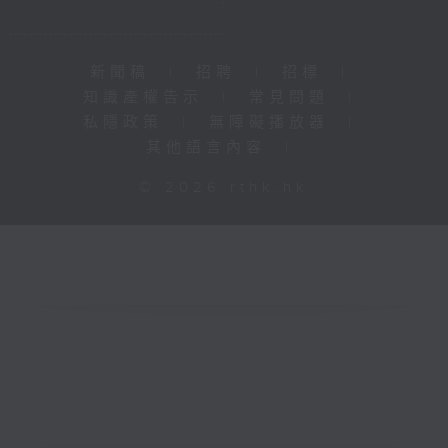
新聞稿
|
招聘
|
招標
|
知識產權告示
|
常見問題
|
私隱政策
|
無障礙播放器
|
其他語言內容
|
© 2026 rthk.hk