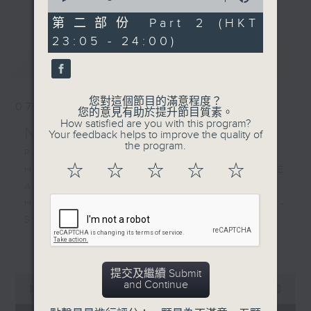
更多...
of
經歷，定能為你這天劃上完美句號。
55
第二部份 Part 2 (HKT
minutes,
23:05 - 24:00)
9
歡迎收聽逢星期一至五晚上10至12時的「夜
seconds
最新
LATEST
心曲」，在曼妙的美樂之中重新得力。
您對這個節目的滿意程度？
07/08/2026
您的意見有助於提升節目質素。
How satisfied are you with this program?
Nocturne 夜心曲
Your feedback helps to improve the quality of
the program.
PART 1:
☆
☆
☆
☆
☆
HINDEMITH'S SONATA FOR OBOE
AND PIANO
HUMPERDINCK'S DAS WUNDER -
SUITE (ARR. BY LOTTER)
FALLA'S SUITE POPULAIRE
更多...
ESPAGNOLE FOR VIOLIN AND
PIANO
提交及繼續 Submit
0
and Continue
seconds
00:00
1:49:59
of
PART 2: