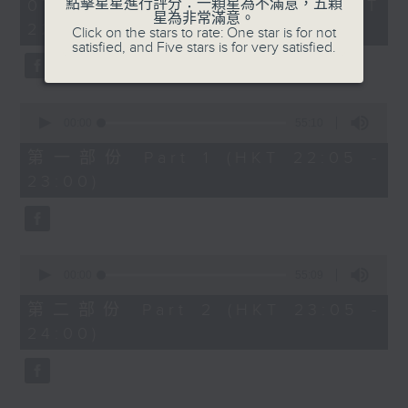
1
點擊星星進行評分：一顆星為不滿意，五顆
07/08/2026 - 足本 Full (HKT
COLERIDGE-TAYLOR'S GIPSY SUITE
hour,
星為非常滿意。
22:05 - 24:00)
49
Click on the stars to rate: One star is for not
FOR VIOLIN AND PIANO, OP.20
minutes,
satisfied, and Five stars is for very satisfied.
(ARR. BY ARTOK)
59
seconds
MOZART'S CONCERTO FOR VIOLIN
& ORCH. NO.3 IN G, K.216
0
TAILLEFERRE'S DANS LE STYLE
seconds
00:00
55:10
of
LOUIS XV - SUITE FOR
55
第一部份 Part 1 (HKT 22:05 -
HARPSICHORD
minutes,
23:00)
10
seconds
0
seconds
00:00
55:09
of
55
第二部份 Part 2 (HKT 23:05 -
minutes,
24:00)
9
seconds