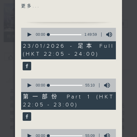
SOUTH (ALASSIO) -
更多...
CONCERT OVERTURE,
Nocturne 夜
OP.50
心曲
電台直播
0
HIGHLIGHT OF PART 2:
seconds
00:00
1:49:59
所有集數
of
BEACH'S QUARTET FOR
1
23/01/2026 - 足本 Full
STRINGS IN 1
hour,
(HKT 22:05 - 24:00)
49
MOVEMENT, OP.89
您喜歡這個節目嗎?
minutes,
59
seconds
For the complete
簡介
GIST
programme, please
0
refer to "Daily Music
seconds
00:00
55:10
of
主持人：Daphne Lee 李德芬
Listing每日播放曲目"
55
第一部份 Part 1 (HKT
星期一至五 晚上10時
(radio4.rthk.hk)
minutes,
22:05 - 23:00)
10
音樂有一種難以言喻的震撼力。俄國大文豪托
seconds
爾斯泰現場欣賞柴可夫斯基第一弦樂四重奏的
第二樂章時，忍不住流淚。大概我們對聽音樂
都有相同感受，而晚上正好整理思緒，抒發情
0
感。如能伴上精緻的樂曲，讓你沉澱一整天的
seconds
00:00
55:09