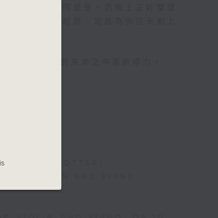
對聽音樂都有相同感受，而晚上正好整理
你沉澱一整天的經歷，定能為你這天劃上
心曲」，在曼妙的美樂之中重新得力。
 PIANO
is
 (ARR. BY LOTTER)
 FOR VIOLIN AND PIANO
OR VIOLIN AND PIANO, OP.20