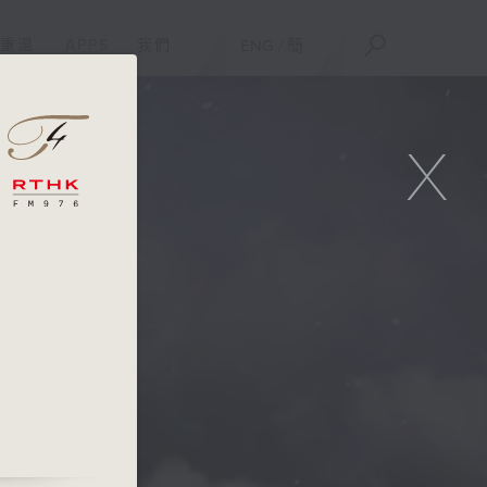
重溫
APPS
我們
ENG
/
簡
X