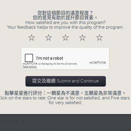
重奏的第二樂章時，忍不住流淚。大概我們
思緒，抒發情感。如能伴上精緻的樂曲，讓
您對這個節目的滿意程度？
您的意見有助於提升節目質素。
完美句號。
How satisfied are you with this program?
Your feedback helps to improve the quality of the program.
☆
☆
☆
☆
☆
歡迎收聽逢星期一至五晚上10至12時的「夜
07/08/2026
Nocturne 夜心曲
提交及繼續 Submit and Continue
PART 1:
HINDEMITH'S SONATA FOR OBOE AND
點擊星星進行評分：一顆星為不滿意，五顆星為非常滿意。
lick on the stars to rate: One star is for not satisfied, and Five stars 
HUMPERDINCK'S DAS WUNDER - SUITE
for very satisfied.
FALLA'S SUITE POPULAIRE ESPAGNOLE
PART 2:
COLERIDGE-TAYLOR'S GIPSY SUITE F