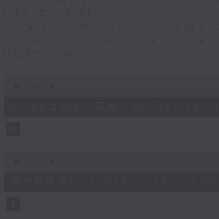
(ARR. BY ARTOK)
MOZART'S CONCERTO FOR VIOLIN & OR
TAILLEFERRE'S DANS LE STYLE
HARPSICHORD
0
seconds
00:00
of
1
07/08/2026 - 足本 Full (HKT 22:05
hour,
49
minutes,
59
seconds
Volume
90%
0
seconds
00:00
of
55
第一部份 Part 1 (HKT 22:05 - 23:00
minutes,
10
seconds
Volume
90%