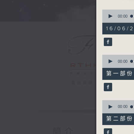
STRAUSS'
0
PART 2;
seconds
00:00
of
BEETHOV
1
16/06/
IN G
hour,
49
GROVEN'
minutes,
SCHAFFR
59
seconds
HARPSIC
90%
0
VIERNE'S
seconds
00:00
of
55
第一部份 P
minutes,
0
電台直播
seconds
90%
0
seconds
00:00
of
55
第二部份 P
minutes,
9
簡介
seconds