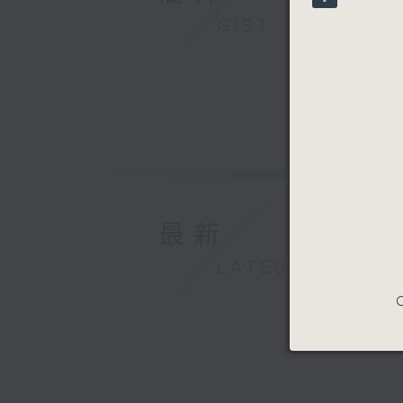
90%
GIST
最新
LATEST
C