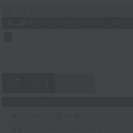
0
seconds
00:00
of
55
第二部份 Part 2 (HKT 23:05 - 24:00
minutes,
9
seconds
Volume
90%
07 - 08
2026
07/08/2026
Nocturne 夜心曲
足本 Full (HKT 22:05 - 24:00)