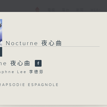
電視
電台
新聞
WEB+
Nocturne 夜心曲
rne 夜心曲
phne Lee 李德芬
 RAPSODIE ESPAGNOLE
 DEATH IS A FRIEND OF OURS
 VARIATIONS ON THE UKRAINIAN FOLK-