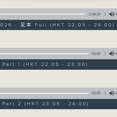
S SERENADE IN E FLAT, OP.7
1:49:59
EN'S ALLEGRO AND MINUET FOR 2 FLU
2026 - 足本 Full (HKT 22:05 - 24:00)
S SYMFONISKE SLATTAR NO.1, OP.43
ATH'S DUETTO FOR VIOLIN AND
Volume
HORD IN A MINOTR
Nocturne 夜心曲
 SILHOUETTES D'ENFANTS, OP.43
55:00
所有集數
art 1 (HKT 22:05 - 23:00)
Volume
您喜歡這個節目嗎?
55:09
主持人：Daphne Lee 李德芬
art 2 (HKT 23:05 - 24:00)
星期一至五 晚上10時
音樂有一種難以言喻的震撼力。俄國大文豪
Volume