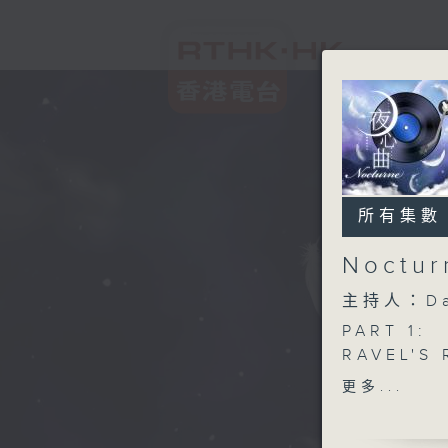
所有集數
Noctu
主持人：Da
PART 1:
RAVEL'S
BRUCE'S
更多...
LESSEL'S
SONG