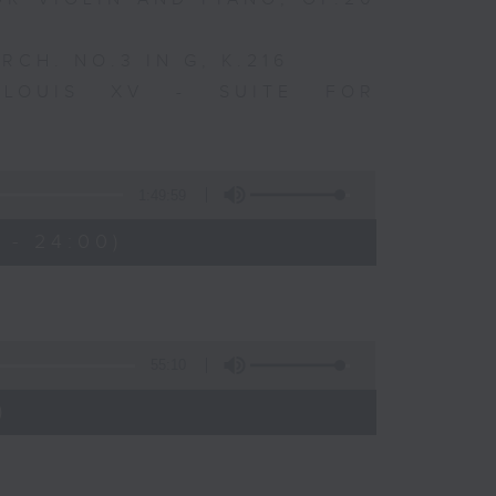
CH. NO.3 IN G, K.216
 LOUIS XV - SUITE FOR
1:49:59
 - 24:00)
55:10
)