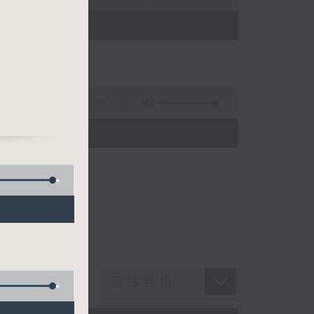
)
55:10
)
TES