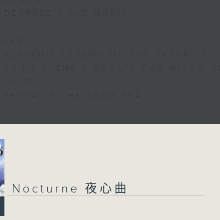
DESPREZ'S AVE MARIA
PART 2:
ALFVEN'S LEGEND OF THE SKERRIES -
SAINT-SAENS'S SONATA FOR PIANO A
OP.75
SEPPAR'S THE SAME SEA
0
seconds
00:00
of
1
06/08/2026 - 足本 Full (HKT 22:05
hour,
50
minutes,
Nocturne 夜心曲
0
seconds
Volume
90%
0
seconds
00:00