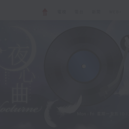
電視
電台
新聞
WEB+