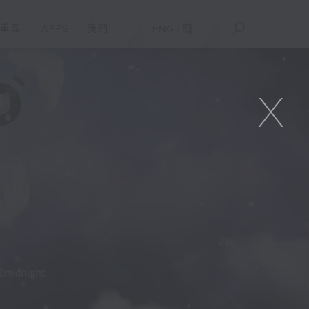
重溫
APPS
我們
ENG
/
簡
X