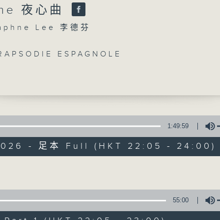
of
rne 夜心曲
55
第一部份 Part 1 (HKT 22:05 - 23:00
minutes,
phne Lee 李德芬
10
seconds
Volume
90%
 RAPSODIE ESPAGNOLE
0
 DEATH IS A FRIEND OF OURS
seconds
00:00
 VARIATIONS ON THE UKRAINIAN FOLK-
of
55
第二部份 Part 2 (HKT 23:05 - 24:00
minutes,
S SERENADE IN E FLAT, OP.7
10
seconds
Volume
90%
1:49:59
EN'S ALLEGRO AND MINUET FOR 2 FLU
2026 - 足本 Full (HKT 22:05 - 24:00)
S SYMFONISKE SLATTAR NO.1, OP.43
ATH'S DUETTO FOR VIOLIN AND
Volume
HORD IN A MINOTR
07 - 08
2026
 SILHOUETTES D'ENFANTS, OP.43
55:00