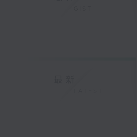
GIST
最新
LATEST