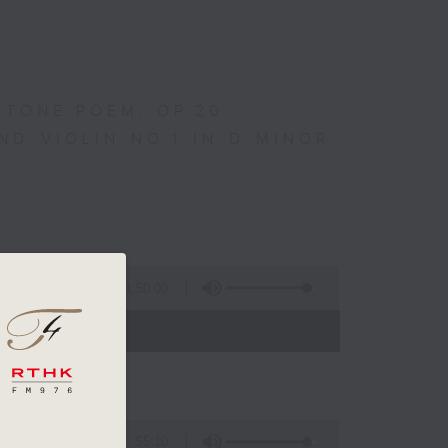
 TONE POEM, OP.20
ND VIOLIN NO.1 IN D MINOR,
1:50:00
 - 24:00)
55:10