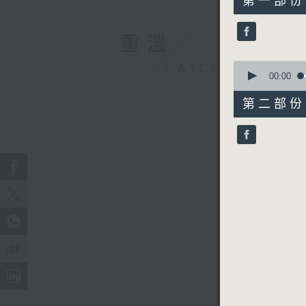
第一部份 P
minutes,
0
seconds
重溫
90%
0
CATCHUP
seconds
00:00
of
55
第二部份 P
minutes,
9
seconds
90%