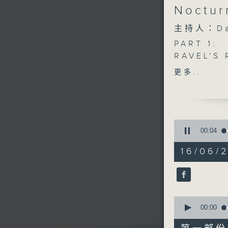
Noctu
主持人：Da
PART 1:
RAVEL'S
BRUCE'S
更多...
LESSEL'S
SONG
STRAUSS'
0
PART 2;
seconds
00:05
of
BEETHOV
1
16/06/
IN G
hour,
49
GROVEN'
minutes,
SCHAFFR
59
seconds
HARPSIC
90%
0
VIERNE'S
seconds
00:00
of
55