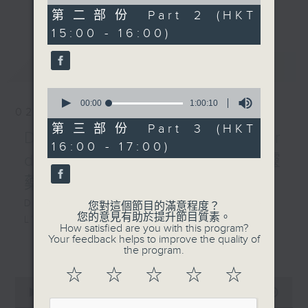
of
an opera of their choice. Enjoy!!
更多...
1
第二部份 Part 2 (HKT
hour,
15:00 - 16:00)
19
每星期，男高音譚天樂先生 ( 每月首星期日
seconds
) 和資深歌劇監製盧景文教授 ( 餘下星期日
最新
LATEST
) ，為你精選一套歌劇精品！
0
seconds
00:00
1:00:10
02/08/2026
of
1
第三部份 Part 3 (HKT
Donizetti: L’elisir
hour,
16:00 - 17:00)
10
d’amore 多尼采蒂 :愛情靈
seconds
藥
DONIZETTI
您對這個節目的滿意程度？
您的意見有助於提升節目質素。
L’elisir
How satisfied are you with this program?
d’am
Your feedback helps to improve the quality of
更多...
the program.
140’
Adina: Joan Sutherland (soprano)
☆
☆
☆
☆
☆
0
Nemorino: Luciano Pavarotti
seconds
00:00
2:55:00
(tenor)
of