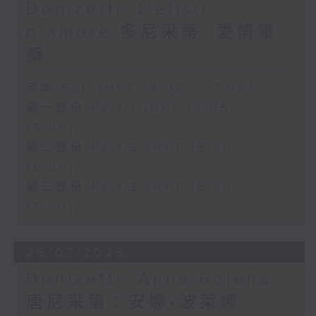
wit.
Donizetti: L’elisir
d’amore 多尼采蒂 :愛情靈
The shy and naïve Nemorino is
藥
deeply in love with the wealthy
足本 Full (HKT 14:05 - 17:00)
and independent Adina, but
第一部份 Part 1 (HKT 14:05 -
struggles to win her heart.
15:00)
Believing in the power of a
第二部份 Part 2 (HKT 15:00 -
magical love potion sold by the
16:00)
第三部份 Part 3 (HKT 16:00 -
quack doctor Dulcamara,
17:00)
Nemorino places his hopes in
the elixir, only to discover that
26/07/2026
true love cannot be bought.
Donizetti: Anna Bolena
Featuring sparkling ensembles
唐尼采第：安娜•波萊娜
and the famous aria "Una furtiva