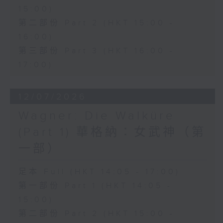
15:00)
conducted by Richard Bonynge.
第二部份 Part 2 (HKT 15:00 -
16:00)
多尼采蒂的歌劇《愛情靈藥》於1832年
第三部份 Part 3 (HKT 16:00 -
首演，是意大利美聲歌劇中最具魅力且歷
17:00)
久不衰的經典作品之一。作品以優雅動人
12/07/2026
的旋律結合輕鬆幽默的情節，講述一個關
Wagner: Die Walküre
於愛情、純真與成長的故事，至今仍深受
(Part 1) 華格納：女武神（第
世界各地觀眾喜愛。
一部）
性格單純的 Nemorino 深深愛上了獨立
足本 Full (HKT 14:05 - 17:00)
的富家女 Adina，卻始終無法贏得她的
第一部份 Part 1 (HKT 14:05 -
芳心。在江湖術士 Dulcamara 所販賣
15:00)
的「愛情靈藥」誘惑下，Nemorino 將
第二部份 Part 2 (HKT 15:00 -