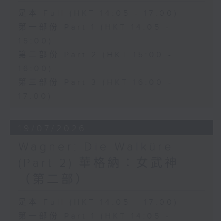
lagrima", the opera perfectly
足本 Full (HKT 14:05 - 17:00)
showcases Donizetti's gift for
第一部份 Part 1 (HKT 14:05 -
lyrical expression and comic
15:00)
第二部份 Part 2 (HKT 15:00 -
timing.
16:00)
第三部份 Part 3 (HKT 16:00 -
This month's classic recording
17:00)
features soprano Joan
Sutherland as Adina, tenor
19/07/2026
Luciano Pavarotti as Nemorino,
Wagner: Die Walküre
baritone Dominic Cossa as
(Part 2) 華格納：女武神
Belcore, and bass Spiro Malas
（第二部）
as Dulcamara, with the
足本 Full (HKT 14:05 - 17:00)
Ambrosian Opera Chorus and
第一部份 Part 1 (HKT 14:05 -
the English Chamber Orchestra