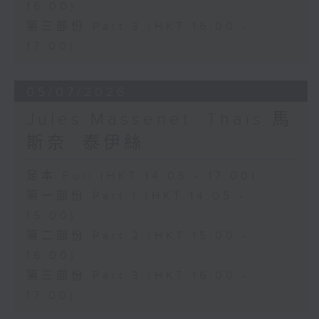
16:00)
希望寄託於這瓶靈藥，最終卻明白真正的
第三部份 Part 3 (HKT 16:00 -
愛情並非金錢所能換取。劇中輕快活潑的
17:00)
重唱及著名詠嘆調「偷灑一滴淚」，充分
展現多尼采蒂優美的旋律才華與精湛的喜
05/07/2026
歌劇創作技巧。
Jules Massenet: Thaïs 馬
斯奈: 泰伊絲
本月為你挑選的經典錄音版本，由女高音
修德蘭（Joan Sutherland）飾演
足本 Full (HKT 14:05 - 17:00)
第一部份 Part 1 (HKT 14:05 -
Adina，男高音巴伐洛堤（Luciano
15:00)
Pavarotti）飾演 Nemorino，男中音
第二部份 Part 2 (HKT 15:00 -
哥沙（Dominic Cossa）飾演
16:00)
Belcore，男低音馬勒斯（Spiro
第三部份 Part 3 (HKT 16:00 -
Malas）飾演 Dulcamara，並由邦寧
17:00)
（Richard Bonynge）指揮安布羅西