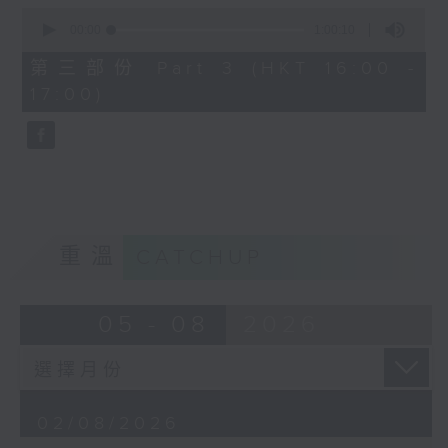
0
seconds
00:00
1:00:10
of
Gaetano Donizetti’s L’elisir
1
第三部份 Part 3 (HKT 16:00 -
hour,
d’amore, first performed in
17:00)
10
seconds
1832, is one of the most
charming and beloved works in
the Italian bel canto repertoire.
Combining graceful melodies
with light-hearted humour, the
重溫
CATCHUP
opera tells a simple yet
touching story of love,
05 - 08
2026
innocence, and self-discovery,
and continues to delight
audiences with its warmth and
02/08/2026