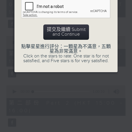
2
02/08/2026 - 足本 Full (HKT
Belcore: Dominic Cossa (baritone)
hours,
14:05 - 17:00)
Dulcamara: Spiro Malas (bass)
55
minutes,
Giannetta: Maria Casula (soprano)
0
Ambrosian Opera Chorus / English
seconds
提交及繼續 Submit
Chamber Orchestra / Richard
and Continue
0
Bonynge (conductor)
seconds
00:00
55:00
點擊星星進行評分：一顆星為不滿意，五顆
of
星為非常滿意。
55
第一部份 Part 1 (HKT 14:05 -
多尼采蒂
Click on the stars to rate: One star is for not
minutes,
satisfied, and Five stars is for very satisfied.
15:00)
《愛情靈
0
seconds
藥》
140’
阿蒂娜：修德蘭（女高音）
0
奈莫利諾：巴筏諾堤（男高音）
seconds
00:00
1:00:10
of
貝科萊：哥沙（男中音）
1
第二部份 Part 2 (HKT 15:00 -
杜卡馬拉：馬勒斯（男低音）
hour,
16:00)
10
珍內塔：卡素拉（女高音）
seconds
亞布斯安歌劇合唱團 / 英國室樂團 / 邦
寧（指揮）