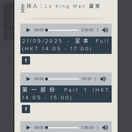
主持人：Lo King Man 盧景
Sunday
文
Opera 歌劇世
界
電台直播
0
seconds
00:00
2:55:00
聯絡
of
所有集數
2
21/09/2025 - 足本 Full
hours,
(HKT 14:05 - 17:00)
55
minutes,
您喜歡這個節目嗎?
0
seconds
0
簡介
GIST
seconds
00:00
55:10
of
55
第一部份 Part 1 (HKT
主持人：Lo King Man 盧景文
minutes,
14:05 - 15:00)
Each week, tenor Mr. Alex Tam
10
seconds
(first Sunday of the month) and
veteran opera producer Prof. Lo
King-man (rest Sundays of
0
the month) will present you with
seconds
00:00
1:00:19