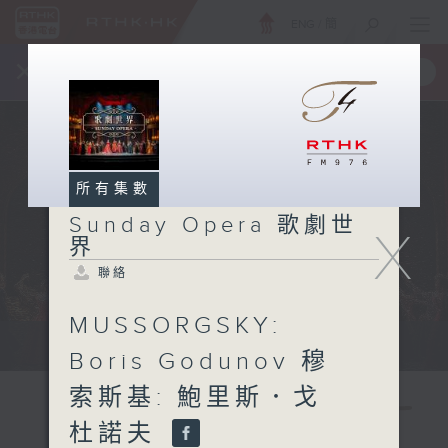
ENG
/
簡
×
全新 RTHK On The Go
取得
一手掌握 RTHK 電台、電視節目
所有集數
Sunday Opera 歌劇世
X
界
聯絡
MUSSORGSKY:
Sun 星期日 2pm
Boris Godunov 穆
索斯基: 鮑里斯．戈
杜諾夫