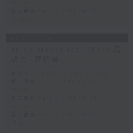
16:00)
希望寄託於這瓶靈藥，最終卻明白真正的
第三部份 Part 3 (HKT 16:00 -
愛情並非金錢所能換取。劇中輕快活潑的
17:00)
重唱及著名詠嘆調「偷灑一滴淚」，充分
展現多尼采蒂優美的旋律才華與精湛的喜
05/07/2026
歌劇創作技巧。
Jules Massenet: Thaïs 馬
斯奈: 泰伊絲
本月為你挑選的經典錄音版本，由女高音
修德蘭（Joan Sutherland）飾演
足本 Full (HKT 14:05 - 17:00)
第一部份 Part 1 (HKT 14:05 -
Adina，男高音巴伐洛堤（Luciano
15:00)
Pavarotti）飾演 Nemorino，男中音
第二部份 Part 2 (HKT 15:00 -
哥沙（Dominic Cossa）飾演
16:00)
Belcore，男低音馬勒斯（Spiro
第三部份 Part 3 (HKT 16:00 -
Malas）飾演 Dulcamara，並由邦寧
17:00)
（Richard Bonynge）指揮安布羅西