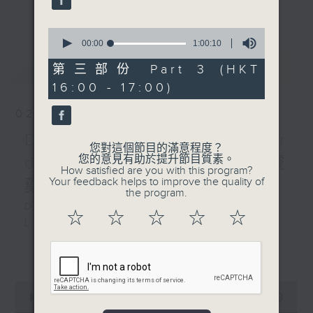
an opera of their choice. Enjoy!!
更多...
0
每星期，男高音譚天樂先生 ( 每月首星期日
seconds
00:00
1:00:10
) 和資深歌劇監製盧景文教授 ( 餘下星期日
of
最新
LATEST
1
第三部份 Part 3 (HKT
) ，為你精選一套歌劇精品！
hour,
16:00 - 17:00)
10
seconds
02/08/2026
Donizetti: L’elisir
您對這個節目的滿意程度？
您的意見有助於提升節目質素。
d’amore 多尼采蒂 :愛情靈
How satisfied are you with this program?
Your feedback helps to improve the quality of
藥
the program.
DONIZETTI
☆
☆
☆
☆
☆
L’elisir
d’am
更多...
140’
Adina: Joan Sutherland (soprano)
0
Nemorino: Luciano Pavarotti
seconds
00:00
2:55:00
(tenor)
of