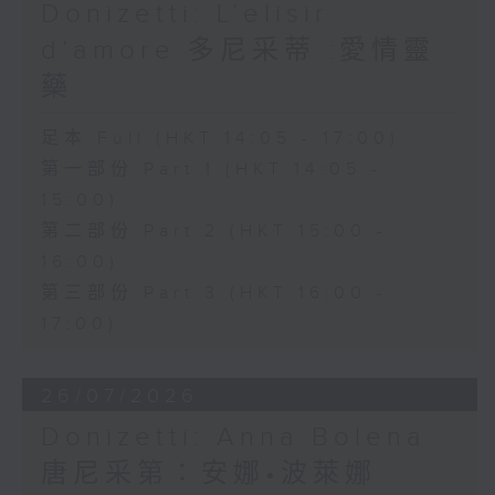
wit.
Donizetti: L’elisir
d’amore 多尼采蒂 :愛情靈
The shy and naïve Nemorino is
藥
deeply in love with the wealthy
足本 Full (HKT 14:05 - 17:00)
and independent Adina, but
第一部份 Part 1 (HKT 14:05 -
struggles to win her heart.
15:00)
Believing in the power of a
第二部份 Part 2 (HKT 15:00 -
magical love potion sold by the
16:00)
第三部份 Part 3 (HKT 16:00 -
quack doctor Dulcamara,
17:00)
Nemorino places his hopes in
the elixir, only to discover that
26/07/2026
true love cannot be bought.
Donizetti: Anna Bolena
Featuring sparkling ensembles
唐尼采第：安娜•波萊娜
and the famous aria "Una furtiva