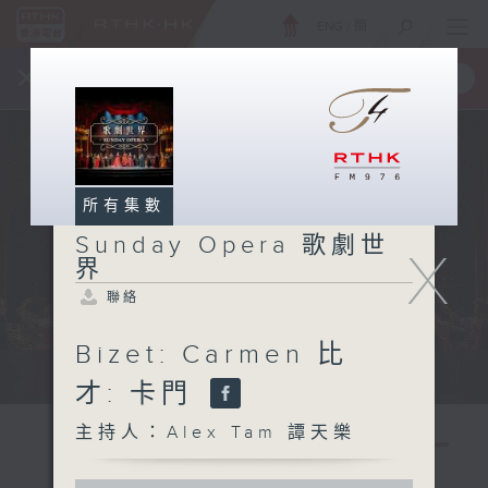
ENG
/
簡
×
全新 RTHK On The Go
取得
一手掌握 RTHK 電台、電視節目
所有集數
Sunday Opera 歌劇世
X
界
聯絡
Bizet: Carmen 比
Sun 星期日 2pm
才: 卡門
主持人：Alex Tam 譚天樂
0