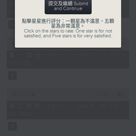
2
提交及繼續 Submit
02/08/2026 - 足本 Full (HKT
Belcore: Dominic Cossa (baritone)
hours,
and Continue
14:05 - 17:00)
Dulcamara: Spiro Malas (bass)
55
minutes,
Giannetta: Maria Casula (soprano)
點擊星星進行評分：一顆星為不滿意，五顆
0
星為非常滿意。
Ambrosian Opera Chorus / English
seconds
Click on the stars to rate: One star is for not
Chamber Orchestra / Richard
satisfied, and Five stars is for very satisfied.
0
Bonynge (conductor)
seconds
00:00
55:00
of
55
第一部份 Part 1 (HKT 14:05 -
多尼采蒂
minutes,
15:00)
《愛情靈
0
seconds
藥》
140’
阿蒂娜：修德蘭（女高音）
0
奈莫利諾：巴筏諾堤（男高音）
seconds
00:00
1:00:10
of
貝科萊：哥沙（男中音）
1
第二部份 Part 2 (HKT 15:00 -
杜卡馬拉：馬勒斯（男低音）
hour,
16:00)
10
珍內塔：卡素拉（女高音）
seconds
亞布斯安歌劇合唱團 / 英國室樂團 / 邦
寧（指揮）