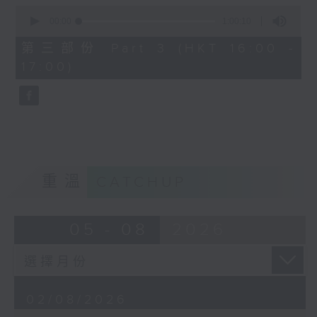
0
seconds
00:00
1:00:10
of
Gaetano Donizetti’s L’elisir
1
第三部份 Part 3 (HKT 16:00 -
hour,
d’amore, first performed in
17:00)
10
seconds
1832, is one of the most
charming and beloved works in
the Italian bel canto repertoire.
Combining graceful melodies
with light-hearted humour, the
重溫
CATCHUP
opera tells a simple yet
touching story of love,
05 - 08
2026
innocence, and self-discovery,
and continues to delight
audiences with its warmth and
02/08/2026