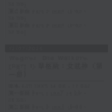
15:00)
conducted by Richard Bonynge.
第二部份 Part 2 (HKT 15:00 -
16:00)
多尼采蒂的歌劇《愛情靈藥》於1832年
第三部份 Part 3 (HKT 16:00 -
首演，是意大利美聲歌劇中最具魅力且歷
17:00)
久不衰的經典作品之一。作品以優雅動人
12/07/2026
的旋律結合輕鬆幽默的情節，講述一個關
Wagner: Die Walküre
於愛情、純真與成長的故事，至今仍深受
(Part 1) 華格納：女武神（第
世界各地觀眾喜愛。
一部）
性格單純的 Nemorino 深深愛上了獨立
足本 Full (HKT 14:05 - 17:00)
的富家女 Adina，卻始終無法贏得她的
第一部份 Part 1 (HKT 14:05 -
芳心。在江湖術士 Dulcamara 所販賣
15:00)
的「愛情靈藥」誘惑下，Nemorino 將
第二部份 Part 2 (HKT 15:00 -