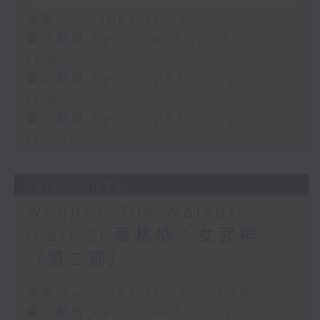
lagrima", the opera perfectly
足本 Full (HKT 14:05 - 17:00)
showcases Donizetti's gift for
第一部份 Part 1 (HKT 14:05 -
lyrical expression and comic
15:00)
第二部份 Part 2 (HKT 15:00 -
timing.
16:00)
第三部份 Part 3 (HKT 16:00 -
This month's classic recording
17:00)
features soprano Joan
Sutherland as Adina, tenor
19/07/2026
Luciano Pavarotti as Nemorino,
Wagner: Die Walküre
baritone Dominic Cossa as
(Part 2) 華格納：女武神
Belcore, and bass Spiro Malas
（第二部）
as Dulcamara, with the
足本 Full (HKT 14:05 - 17:00)
Ambrosian Opera Chorus and
第一部份 Part 1 (HKT 14:05 -
the English Chamber Orchestra