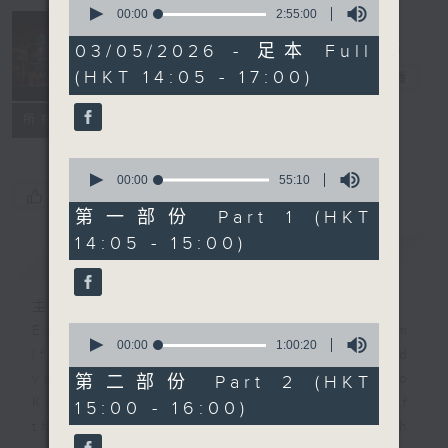
seconds
00:00
2:55:00
Sunday
of
2
03/05/2026 - 足本 Full
Opera 歌劇世
hours,
(HKT 14:05 - 17:00)
界
電台直播
55
minutes,
0
聯絡
所有集數
seconds
0
seconds
00:00
55:10
您喜歡這個節目嗎?
of
55
第一部份 Part 1 (HKT
minutes,
14:05 - 15:00)
10
簡介
GIST
seconds
主持人：Alex Tam 譚天樂
0
Each week, tenor Mr. Alex Tam
seconds
00:00
1:00:20
(first Sunday of the month) and
of
1
veteran opera producer Prof. Lo
第二部份 Part 2 (HKT
hour,
King-man (rest Sundays of
15:00 - 16:00)
20
seconds
the month) will present you with