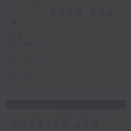
wit.
Donizetti: L’elisir
d’amore 多尼采蒂 :愛情靈
The shy and naïve Nemorino is
藥
deeply in love with the wealthy
足本 Full (HKT 14:05 - 17:00)
and independent Adina, but
第一部份 Part 1 (HKT 14:05 -
struggles to win her heart.
15:00)
Believing in the power of a
第二部份 Part 2 (HKT 15:00 -
magical love potion sold by the
16:00)
第三部份 Part 3 (HKT 16:00 -
quack doctor Dulcamara,
17:00)
Nemorino places his hopes in
the elixir, only to discover that
26/07/2026
true love cannot be bought.
Donizetti: Anna Bolena
Featuring sparkling ensembles
唐尼采第：安娜•波萊娜
and the famous aria "Una furtiva