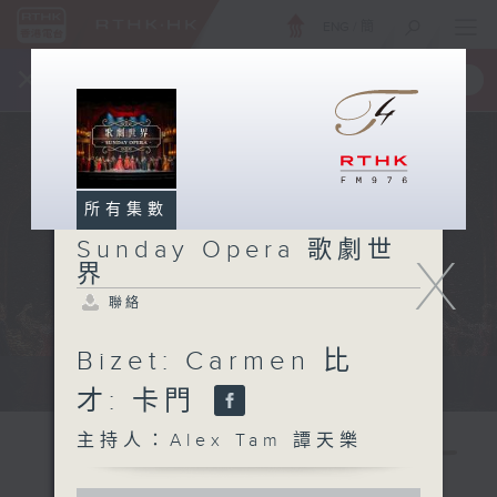
ENG
/
簡
×
全新 RTHK On The Go
取得
一手掌握 RTHK 電台、電視節目
所有集數
Sunday Opera 歌劇世
X
界
聯絡
Bizet: Carmen 比
Sun 星期日 2pm
才: 卡門
主持人：Alex Tam 譚天樂
0