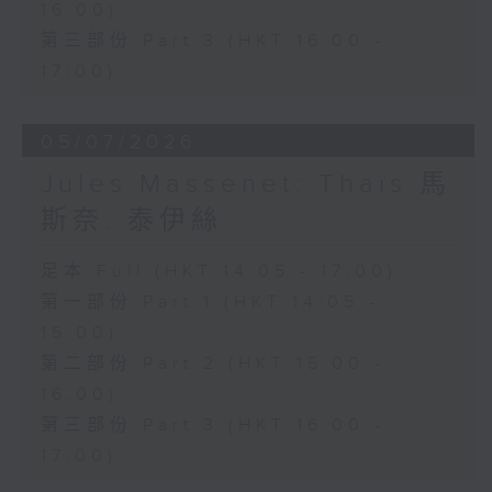
16:00)
希望寄託於這瓶靈藥，最終卻明白真正的
第三部份 Part 3 (HKT 16:00 -
愛情並非金錢所能換取。劇中輕快活潑的
17:00)
重唱及著名詠嘆調「偷灑一滴淚」，充分
展現多尼采蒂優美的旋律才華與精湛的喜
05/07/2026
歌劇創作技巧。
Jules Massenet: Thaïs 馬
斯奈: 泰伊絲
本月為你挑選的經典錄音版本，由女高音
修德蘭（Joan Sutherland）飾演
足本 Full (HKT 14:05 - 17:00)
第一部份 Part 1 (HKT 14:05 -
Adina，男高音巴伐洛堤（Luciano
15:00)
Pavarotti）飾演 Nemorino，男中音
第二部份 Part 2 (HKT 15:00 -
哥沙（Dominic Cossa）飾演
16:00)
Belcore，男低音馬勒斯（Spiro
第三部份 Part 3 (HKT 16:00 -
Malas）飾演 Dulcamara，並由邦寧
17:00)
（Richard Bonynge）指揮安布羅西