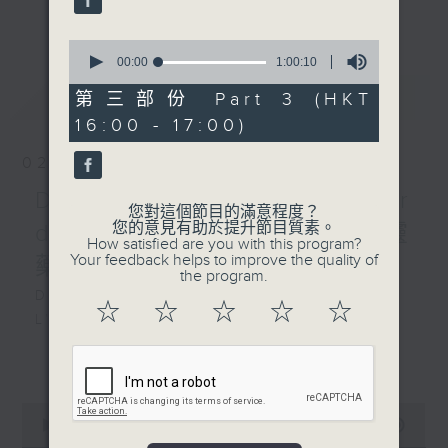
an opera of their choice. Enjoy!!
更多...
0
每星期，男高音譚天樂先生 ( 每月首星期日
seconds
00:00
1:00:10
) 和資深歌劇監製盧景文教授 ( 餘下星期日
of
最新
LATEST
1
第三部份 Part 3 (HKT
) ，為你精選一套歌劇精品！
hour,
16:00 - 17:00)
10
seconds
02/08/2026
Donizetti: L’elisir
您對這個節目的滿意程度？
您的意見有助於提升節目質素。
d’amore 多尼采蒂 :愛情靈
How satisfied are you with this program?
Your feedback helps to improve the quality of
藥
the program.
DONIZETTI
☆
☆
☆
☆
☆
L’elisir
d’am
更多...
140’
Adina: Joan Sutherland (soprano)
0
Nemorino: Luciano Pavarotti
seconds
00:00
2:55:00
(tenor)
of