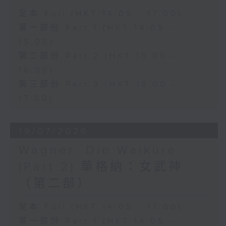
lagrima", the opera perfectly
足本 Full (HKT 14:05 - 17:00)
showcases Donizetti's gift for
第一部份 Part 1 (HKT 14:05 -
lyrical expression and comic
15:00)
第二部份 Part 2 (HKT 15:00 -
timing.
16:00)
第三部份 Part 3 (HKT 16:00 -
This month's classic recording
17:00)
features soprano Joan
Sutherland as Adina, tenor
19/07/2026
Luciano Pavarotti as Nemorino,
Wagner: Die Walküre
baritone Dominic Cossa as
(Part 2) 華格納：女武神
Belcore, and bass Spiro Malas
（第二部）
as Dulcamara, with the
足本 Full (HKT 14:05 - 17:00)
Ambrosian Opera Chorus and
第一部份 Part 1 (HKT 14:05 -
the English Chamber Orchestra