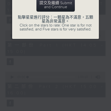
2
提交及繼續 Submit
02/08/2026 - 足本 Full (HKT
Belcore: Dominic Cossa (baritone)
hours,
and Continue
14:05 - 17:00)
Dulcamara: Spiro Malas (bass)
55
minutes,
Giannetta: Maria Casula (soprano)
點擊星星進行評分：一顆星為不滿意，五顆
0
星為非常滿意。
Ambrosian Opera Chorus / English
seconds
Click on the stars to rate: One star is for not
Chamber Orchestra / Richard
satisfied, and Five stars is for very satisfied.
0
Bonynge (conductor)
seconds
00:00
55:00
of
55
第一部份 Part 1 (HKT 14:05 -
多尼采蒂
minutes,
15:00)
《愛情靈
0
seconds
藥》
140’
阿蒂娜：修德蘭（女高音）
0
奈莫利諾：巴筏諾堤（男高音）
seconds
00:00
1:00:10
of
貝科萊：哥沙（男中音）
1
第二部份 Part 2 (HKT 15:00 -
杜卡馬拉：馬勒斯（男低音）
hour,
16:00)
10
珍內塔：卡素拉（女高音）
seconds
亞布斯安歌劇合唱團 / 英國室樂團 / 邦
寧（指揮）