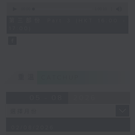
0
seconds
00:00
1:00:10
of
Gaetano Donizetti’s L’elisir
1
第三部份 Part 3 (HKT 16:00 -
hour,
d’amore, first performed in
17:00)
10
seconds
1832, is one of the most
charming and beloved works in
the Italian bel canto repertoire.
Combining graceful melodies
with light-hearted humour, the
重溫
CATCHUP
opera tells a simple yet
touching story of love,
05 - 08
2026
innocence, and self-discovery,
and continues to delight
audiences with its warmth and
02/08/2026