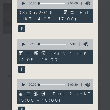
seconds
00:00
2:55:00
Sunday
of
2
03/05/2026 - 足本 Full
Opera 歌劇世
hours,
(HKT 14:05 - 17:00)
界
電台直播
55
minutes,
0
聯絡
所有集數
seconds
0
seconds
00:00
55:10
您喜歡這個節目嗎?
of
55
第一部份 Part 1 (HKT
minutes,
14:05 - 15:00)
10
簡介
GIST
seconds
主持人：Alex Tam 譚天樂
0
Each week, tenor Mr. Alex Tam
seconds
00:00
1:00:20
(first Sunday of the month) and
of
1
veteran opera producer Prof. Lo
第二部份 Part 2 (HKT
hour,
King-man (rest Sundays of
15:00 - 16:00)
20
seconds
the month) will present you with