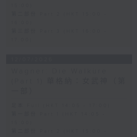
15:00)
conducted by Richard Bonynge.
第二部份 Part 2 (HKT 15:00 -
16:00)
多尼采蒂的歌劇《愛情靈藥》於1832年
第三部份 Part 3 (HKT 16:00 -
首演，是意大利美聲歌劇中最具魅力且歷
17:00)
久不衰的經典作品之一。作品以優雅動人
12/07/2026
的旋律結合輕鬆幽默的情節，講述一個關
Wagner: Die Walküre
於愛情、純真與成長的故事，至今仍深受
(Part 1) 華格納：女武神（第
世界各地觀眾喜愛。
一部）
性格單純的 Nemorino 深深愛上了獨立
足本 Full (HKT 14:05 - 17:00)
的富家女 Adina，卻始終無法贏得她的
第一部份 Part 1 (HKT 14:05 -
芳心。在江湖術士 Dulcamara 所販賣
15:00)
的「愛情靈藥」誘惑下，Nemorino 將
第二部份 Part 2 (HKT 15:00 -