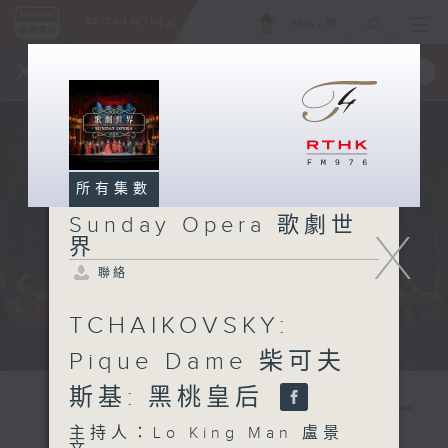
ENG
/
簡
×
全新 RTHK On The Go
取得
一手掌握 RTHK 電台、電視節目
所有集數
Sunday Opera 歌劇世
X
界
聯絡
TCHAIKOVSKY:
Sun 星期日 2pm
Pique Dame 柴可夫
斯基: 黑桃皇后
主持人：Lo King Man 盧景