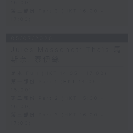
16:00)
希望寄託於這瓶靈藥，最終卻明白真正的
第三部份 Part 3 (HKT 16:00 -
愛情並非金錢所能換取。劇中輕快活潑的
17:00)
重唱及著名詠嘆調「偷灑一滴淚」，充分
展現多尼采蒂優美的旋律才華與精湛的喜
05/07/2026
歌劇創作技巧。
Jules Massenet: Thaïs 馬
斯奈: 泰伊絲
本月為你挑選的經典錄音版本，由女高音
修德蘭（Joan Sutherland）飾演
足本 Full (HKT 14:05 - 17:00)
第一部份 Part 1 (HKT 14:05 -
Adina，男高音巴伐洛堤（Luciano
15:00)
Pavarotti）飾演 Nemorino，男中音
第二部份 Part 2 (HKT 15:00 -
哥沙（Dominic Cossa）飾演
16:00)
Belcore，男低音馬勒斯（Spiro
第三部份 Part 3 (HKT 16:00 -
Malas）飾演 Dulcamara，並由邦寧
17:00)
（Richard Bonynge）指揮安布羅西