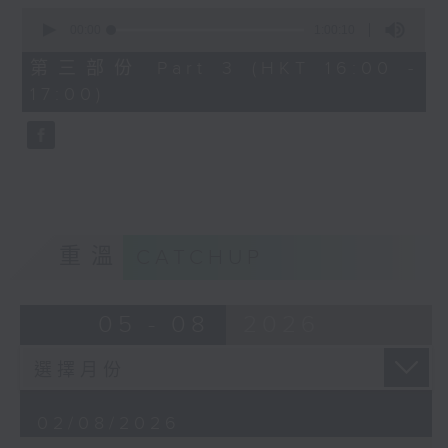
0
seconds
00:00
1:00:10
of
Gaetano Donizetti’s L’elisir
1
第三部份 Part 3 (HKT 16:00 -
hour,
d’amore, first performed in
17:00)
10
seconds
1832, is one of the most
charming and beloved works in
the Italian bel canto repertoire.
Combining graceful melodies
with light-hearted humour, the
重溫
CATCHUP
opera tells a simple yet
touching story of love,
05 - 08
2026
innocence, and self-discovery,
and continues to delight
audiences with its warmth and
02/08/2026