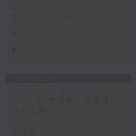
lagrima", the opera perfectly
足本 Full (HKT 14:05 - 17:00)
showcases Donizetti's gift for
第一部份 Part 1 (HKT 14:05 -
lyrical expression and comic
15:00)
第二部份 Part 2 (HKT 15:00 -
timing.
16:00)
第三部份 Part 3 (HKT 16:00 -
This month's classic recording
17:00)
features soprano Joan
Sutherland as Adina, tenor
19/07/2026
Luciano Pavarotti as Nemorino,
Wagner: Die Walküre
baritone Dominic Cossa as
(Part 2) 華格納：女武神
Belcore, and bass Spiro Malas
（第二部）
as Dulcamara, with the
足本 Full (HKT 14:05 - 17:00)
Ambrosian Opera Chorus and
第一部份 Part 1 (HKT 14:05 -
the English Chamber Orchestra