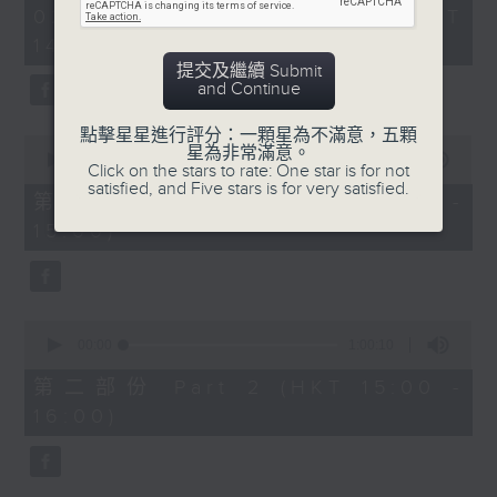
2
02/08/2026 - 足本 Full (HKT
Belcore: Dominic Cossa (baritone)
hours,
14:05 - 17:00)
Dulcamara: Spiro Malas (bass)
55
minutes,
提交及繼續 Submit
Giannetta: Maria Casula (soprano)
0
and Continue
Ambrosian Opera Chorus / English
seconds
Chamber Orchestra / Richard
點擊星星進行評分：一顆星為不滿意，五顆
0
Bonynge (conductor)
星為非常滿意。
seconds
00:00
55:00
Click on the stars to rate: One star is for not
of
satisfied, and Five stars is for very satisfied.
55
第一部份 Part 1 (HKT 14:05 -
多尼采蒂
minutes,
15:00)
《愛情靈
0
seconds
藥》
140’
阿蒂娜：修德蘭（女高音）
0
奈莫利諾：巴筏諾堤（男高音）
seconds
00:00
1:00:10
of
貝科萊：哥沙（男中音）
1
第二部份 Part 2 (HKT 15:00 -
杜卡馬拉：馬勒斯（男低音）
hour,
16:00)
10
珍內塔：卡素拉（女高音）
seconds
亞布斯安歌劇合唱團 / 英國室樂團 / 邦
寧（指揮）