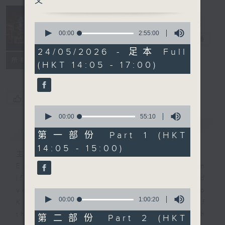
文
Sunday
0
Opera 歌劇世
seconds
00:00
2:55:00
界
電台直播
of
2
24/05/2026 - 足本 Full
hours,
聯絡
所有集數
(HKT 14:05 - 17:00)
55
minutes,
0
seconds
您喜歡這個節目嗎?
0
seconds
00:00
55:10
of
簡介
GIST
55
第一部份 Part 1 (HKT
minutes,
14:05 - 15:00)
10
主持人：Lo King Man 盧景文
seconds
Each week, tenor Mr. Alex Tam
(first Sunday of the month) and
veteran opera producer Prof. Lo
0
seconds
00:00
1:00:20
King-man (rest Sundays of
of
the month) will present you with
1
第二部份 Part 2 (HKT
hour,