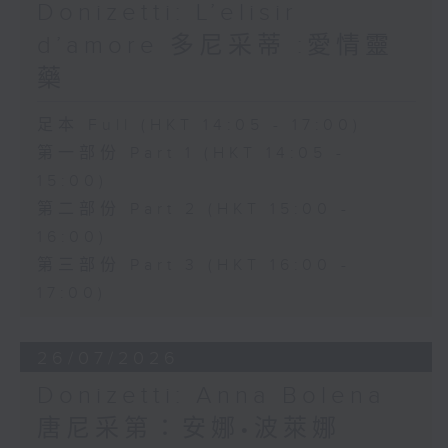
wit.
Donizetti: L’elisir
d’amore 多尼采蒂 :愛情靈
The shy and naïve Nemorino is
藥
deeply in love with the wealthy
足本 Full (HKT 14:05 - 17:00)
and independent Adina, but
第一部份 Part 1 (HKT 14:05 -
struggles to win her heart.
15:00)
Believing in the power of a
第二部份 Part 2 (HKT 15:00 -
magical love potion sold by the
16:00)
第三部份 Part 3 (HKT 16:00 -
quack doctor Dulcamara,
17:00)
Nemorino places his hopes in
the elixir, only to discover that
26/07/2026
true love cannot be bought.
Donizetti: Anna Bolena
Featuring sparkling ensembles
唐尼采第：安娜•波萊娜
and the famous aria "Una furtiva