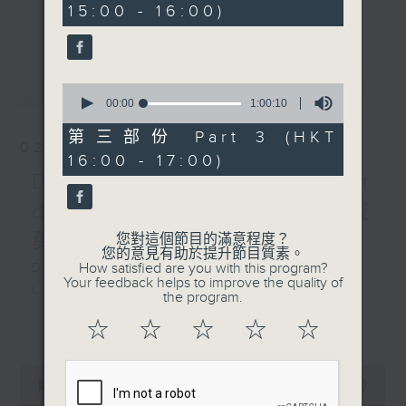
an opera of their choice. Enjoy!!
15:00 - 16:00)
20
更多...
seconds
每星期，男高音譚天樂先生 ( 每月首星期日
) 和資深歌劇監製盧景文教授 ( 餘下星期日
最新
LATEST
0
) ，為你精選一套歌劇精品！
seconds
00:00
1:00:10
of
1
第三部份 Part 3 (HKT
02/08/2026
hour,
16:00 - 17:00)
10
seconds
Donizetti: L’elisir
d’amore 多尼采蒂 :愛情靈
藥
您對這個節目的滿意程度？
您的意見有助於提升節目質素。
How satisfied are you with this program?
DONIZETTI
Your feedback helps to improve the quality of
L’elisir
the program.
d’am
更多...
☆
☆
☆
☆
☆
140’
Adina: Joan Sutherland (soprano)
0
Nemorino: Luciano Pavarotti
seconds
00:00
2:55:00
(tenor)
of