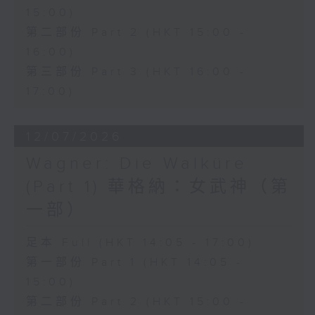
15:00)
conducted by Richard Bonynge.
第二部份 Part 2 (HKT 15:00 -
16:00)
多尼采蒂的歌劇《愛情靈藥》於1832年
第三部份 Part 3 (HKT 16:00 -
首演，是意大利美聲歌劇中最具魅力且歷
17:00)
久不衰的經典作品之一。作品以優雅動人
12/07/2026
的旋律結合輕鬆幽默的情節，講述一個關
Wagner: Die Walküre
於愛情、純真與成長的故事，至今仍深受
(Part 1) 華格納：女武神（第
世界各地觀眾喜愛。
一部）
性格單純的 Nemorino 深深愛上了獨立
足本 Full (HKT 14:05 - 17:00)
的富家女 Adina，卻始終無法贏得她的
第一部份 Part 1 (HKT 14:05 -
芳心。在江湖術士 Dulcamara 所販賣
15:00)
的「愛情靈藥」誘惑下，Nemorino 將
第二部份 Part 2 (HKT 15:00 -