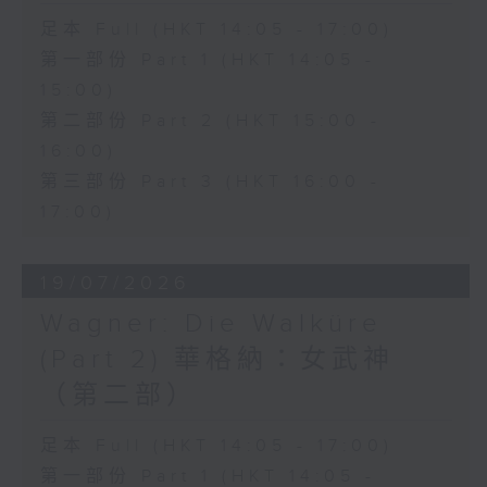
lagrima", the opera perfectly
足本 Full (HKT 14:05 - 17:00)
本月為你揀選的錄音版本來自
showcases Donizetti's gift for
2000年，陣容鼎盛。由亞貝
第一部份 Part 1 (HKT 14:05 -
爾指揮阿基坦波爾多國家樂團
lyrical expression and comic
15:00)
以及波爾多歌劇院合唱團。美
第二部份 Part 2 (HKT 15:00 -
timing.
國著名女高音費林明飾演泰伊
16:00)
絲，並由漢普遜飾演
第三部份 Part 3 (HKT 16:00 -
Athanaël，沙巴蒂尼飾演尼
This month's classic recording
17:00)
西亞斯。
features soprano Joan
Sutherland as Adina, tenor
19/07/2026
Luciano Pavarotti as Nemorino,
Wagner: Die Walküre
baritone Dominic Cossa as
(Part 2) 華格納：女武神
Belcore, and bass Spiro Malas
（第二部）
as Dulcamara, with the
足本 Full (HKT 14:05 - 17:00)
Ambrosian Opera Chorus and
第一部份 Part 1 (HKT 14:05 -
the English Chamber Orchestra