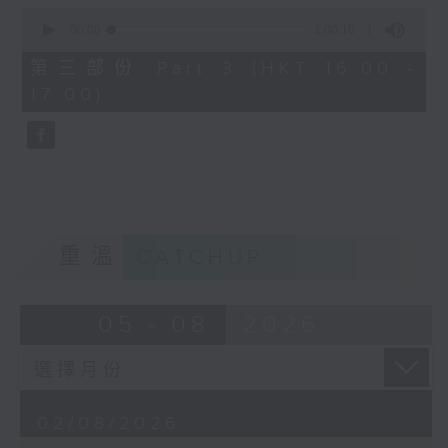
0
acclaimed 2000 stellar
seconds
00:00
1:00:10
cast recording
of
Gaetano Donizetti’s L’elisir
1
conducted by Yves
第三部份 Part 3 (HKT 16:00 -
hour,
Abel, with the
d’amore, first performed in
17:00)
10
seconds
Orchestre National
1832, is one of the most
Bordeaux Aquitaine and
charming and beloved works in
the Chœur de l'Opéra
de Bordeaux. Renée
the Italian bel canto repertoire.
Fleming, the celebrated
Combining graceful melodies
American soprano,
with light-hearted humour, the
重溫
CATCHUP
sings the title role,
alongside Thomas
opera tells a simple yet
Hampson as Athanaël
touching story of love,
05 - 08
2026
and Giuseppe Sabbatini
as Nicias.
innocence, and self-discovery,
and continues to delight
於1894年在巴黎首演，
audiences with its warmth and
02/08/2026
Jules Massenet 的
《Thaïs》是法國抒情歌劇中