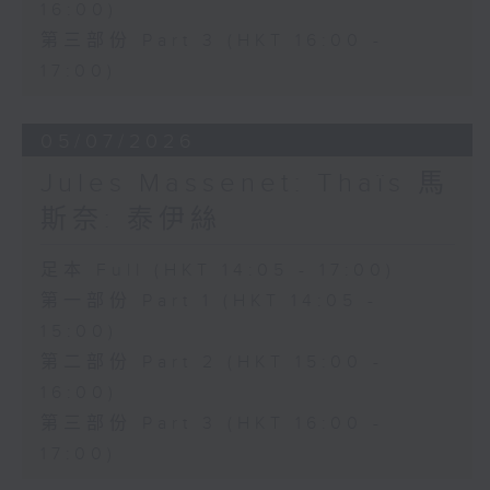
16:00)
希望寄託於這瓶靈藥，最終卻明白真正的
第三部份 Part 3 (HKT 16:00 -
愛情並非金錢所能換取。劇中輕快活潑的
17:00)
重唱及著名詠嘆調「偷灑一滴淚」，充分
展現多尼采蒂優美的旋律才華與精湛的喜
05/07/2026
歌劇創作技巧。
Jules Massenet: Thaïs 馬
斯奈: 泰伊絲
本月為你挑選的經典錄音版本，由女高音
修德蘭（Joan Sutherland）飾演
足本 Full (HKT 14:05 - 17:00)
第一部份 Part 1 (HKT 14:05 -
Adina，男高音巴伐洛堤（Luciano
15:00)
Pavarotti）飾演 Nemorino，男中音
第二部份 Part 2 (HKT 15:00 -
哥沙（Dominic Cossa）飾演
16:00)
Belcore，男低音馬勒斯（Spiro
第三部份 Part 3 (HKT 16:00 -
Malas）飾演 Dulcamara，並由邦寧
17:00)
（Richard Bonynge）指揮安布羅西