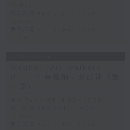
15:00)
conducted by Richard Bonynge.
第二部份 Part 2 (HKT 15:00 -
16:00)
多尼采蒂的歌劇《愛情靈藥》於1832年
第三部份 Part 3 (HKT 16:00 -
首演，是意大利美聲歌劇中最具魅力且歷
17:00)
久不衰的經典作品之一。作品以優雅動人
12/07/2026
的旋律結合輕鬆幽默的情節，講述一個關
Wagner: Die Walküre
於愛情、純真與成長的故事，至今仍深受
(Part 1) 華格納：女武神（第
世界各地觀眾喜愛。
一部）
性格單純的 Nemorino 深深愛上了獨立
足本 Full (HKT 14:05 - 17:00)
的富家女 Adina，卻始終無法贏得她的
第一部份 Part 1 (HKT 14:05 -
芳心。在江湖術士 Dulcamara 所販賣
15:00)
的「愛情靈藥」誘惑下，Nemorino 將
第二部份 Part 2 (HKT 15:00 -