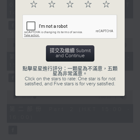
sets out to convert the
2
☆
☆
☆
☆
☆
02/08/2026 - 足本 Full (HKT
Belcore: Dominic Cossa (baritone)
hours,
beautiful courtesan
14:05 - 17:00)
Dulcamara: Spiro Malas (bass)
55
Thaïs from her life of
minutes,
Giannetta: Maria Casula (soprano)
0
luxury. She abandons
Ambrosian Opera Chorus / English
seconds
her worldly existence
Chamber Orchestra / Richard
and embraces a life of
0
Bonynge (conductor)
seconds
00:00
55:00
faith, only for Athanaël
of
提交及繼續 Submit
to discover that he has
55
and Continue
第一部份 Part 1 (HKT 14:05 -
多尼采蒂
minutes,
fallen hopelessly in
15:00)
《愛情靈
0
點擊星星進行評分：一顆星為不滿意，五顆
love with her. As Thaïs
seconds
藥》
星為非常滿意。
finds peace in her final
Click on the stars to rate: One star is for not
140’
satisfied, and Five stars is for very satisfied.
moments, Athanaël
阿蒂娜：修德蘭（女高音）
realises that he has
0
奈莫利諾：巴筏諾堤（男高音）
seconds
00:00
1:00:10
lost both his faith in
of
貝科萊：哥沙（男中音）
Christ and his heart to
1
第二部份 Part 2 (HKT 15:00 -
杜卡馬拉：馬勒斯（男低音）
hour,
Thaïs.
16:00)
10
珍內塔：卡素拉（女高音）
seconds
亞布斯安歌劇合唱團 / 英國室樂團 / 邦
This month's
寧（指揮）
programme features the