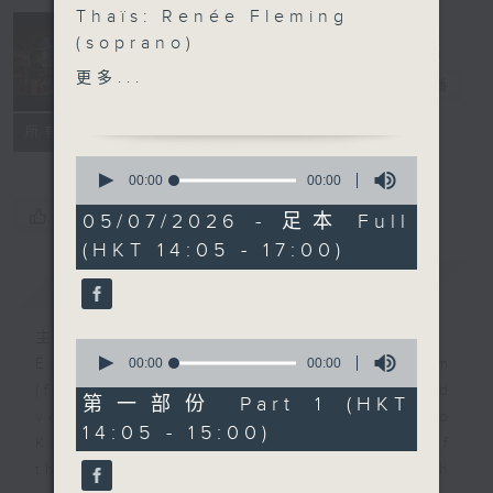
Thaïs: Renée Fleming
Sunday
(soprano)
Opera 歌劇世
Nicias: Giuseppe
更多...
界
電台直播
Sabbatini (tenor)
Athanaël: Thomas
聯絡
所有集數
Hampson (baritone)
0
Orchestre National
seconds
00:00
00:00
of
Bordeaux Aquitaine,
您喜歡這個節目嗎?
0
05/07/2026 - 足本 Full
Chœur de l'Opéra de
seconds
(HKT 14:05 - 17:00)
Bordeaux / Yves Abel
簡介
GIST
(conductor)
泰伊絲：費林明 （女高音）
尼西亞斯 ：沙百天尼（男高
主持人：Alex Tam 譚天樂
0
音）
seconds
00:00
00:00
Each week, tenor Mr. Alex Tam
of
Athanaël：漢普遜 （男中
(first Sunday of the month) and
0
第一部份 Part 1 (HKT
音）
seconds
veteran opera producer Prof. Lo
14:05 - 15:00)
阿吉丹 波爾多 國家樂團、波
King-man (rest Sundays of
爾多 歌劇院 合唱團 ／ 亞⾙
the month) will present you with
爾（指揮）