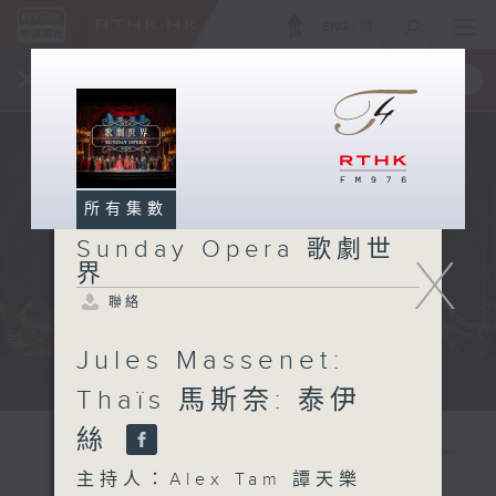
ENG
/
簡
×
全新 RTHK On The Go
取得
一手掌握 RTHK 電台、電視節目
所有集數
Sunday Opera 歌劇世
X
界
聯絡
Jules Massenet:
Sun 星期日 2pm
Thaïs 馬斯奈: 泰伊
絲
主持人：Alex Tam 譚天樂