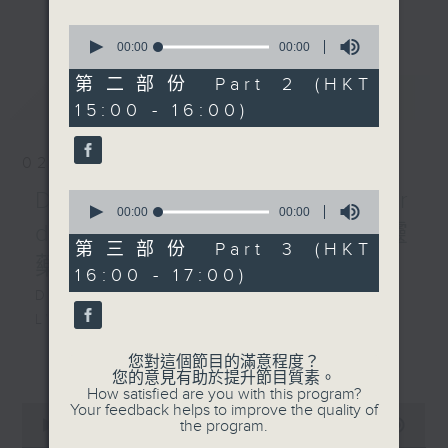
an opera of their choice. Enjoy!!
更多...
0
seconds
00:00
00:00
每星期，男高音譚天樂先生 ( 每月首星期日
of
) 和資深歌劇監製盧景文教授 ( 餘下星期日
0
第二部份 Part 2 (HKT
最新
LATEST
Jules Massenet's Thaïs,
seconds
) ，為你精選一套歌劇精品！
15:00 - 16:00)
first performed in Paris
in 1894, is one of the
02/08/2026
finest examples of
French lyric opera.
Donizetti: L’elisir
0
seconds
00:00
00:00
Although best known
d’amore 多尼采蒂 :愛情靈
of
for its famous
0
第三部份 Part 3 (HKT
seconds
藥
orchestral Méditation,
16:00 - 17:00)
the opera itself is a
DONIZETTI
deeply moving
L’elisir
psychological drama.
d’am
更多...
您對這個節目的滿意程度？
140’
您的意見有助於提升節目質素。
Set in fourth-century
Adina: Joan Sutherland (soprano)
How satisfied are you with this program?
Egypt, the story follows
0
Your feedback helps to improve the quality of
Nemorino: Luciano Pavarotti
seconds
the program.
00:00
2:55:00
the monk Athanaël, who
(tenor)
of