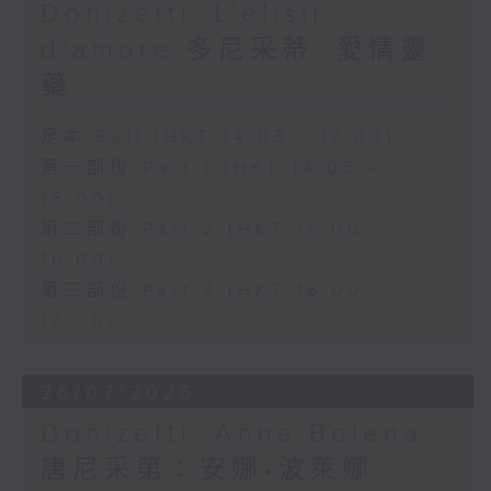
wit.
Donizetti: L’elisir
最優秀的代表作之一。雖然最
d’amore 多尼采蒂 :愛情靈
為人熟悉的是其中著名的管弦
The shy and naïve Nemorino is
樂間奏《沉思曲》，但整部歌
藥
劇本身其實是一齣感人而且富
deeply in love with the wealthy
有哲理的戲劇。
足本 Full (HKT 14:05 - 17:00)
and independent Adina, but
第一部份 Part 1 (HKT 14:05 -
故事背景設定於四世紀的埃
struggles to win her heart.
15:00)
及，講述修道士 Athanaël
Believing in the power of a
第二部份 Part 2 (HKT 15:00 -
決心勸化美麗的交際花泰伊
magical love potion sold by the
16:00)
絲，令她脫離奢華放縱的生
活。泰伊絲最終放棄世俗一
第三部份 Part 3 (HKT 16:00 -
quack doctor Dulcamara,
切，走向信仰，卻使
17:00)
Nemorino places his hopes in
Athanaël 發現自己早已深深
the elixir, only to discover that
愛上她。當泰伊絲在生命最後
26/07/2026
時刻獲得內心的平安時，
true love cannot be bought.
Athanaël 卻意識到自己同時
Donizetti: Anna Bolena
Featuring sparkling ensembles
失去了對基督的信仰，以及他
唐尼采第：安娜•波萊娜
的所愛。
and the famous aria "Una furtiva