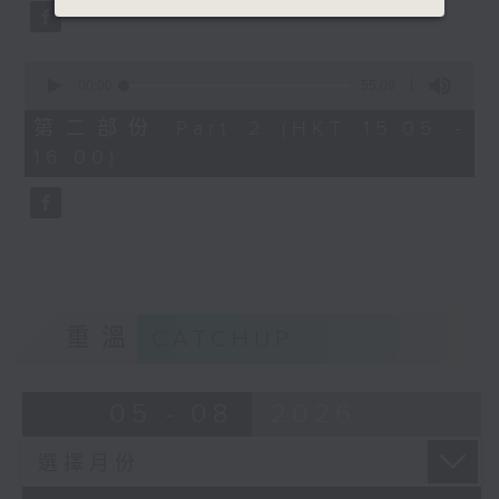
0
seconds
00:00
55:09
of
55
第二部份 Part 2 (HKT 15:05 -
minutes,
16:00)
9
seconds
重溫
CATCHUP
05 - 08
2026