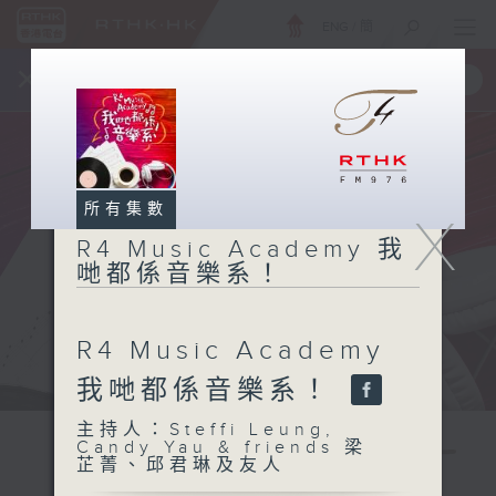
ENG
/
簡
×
全新 RTHK On The Go
取得
一手掌握 RTHK 電台、電視節目
所有集數
X
R4 Music Academy 我
哋都係音樂系！
R4 Music Academy
我哋都係音樂系！
主持人：Steffi Leung,
Candy Yau & friends 梁
芷菁、邱君琳及友人