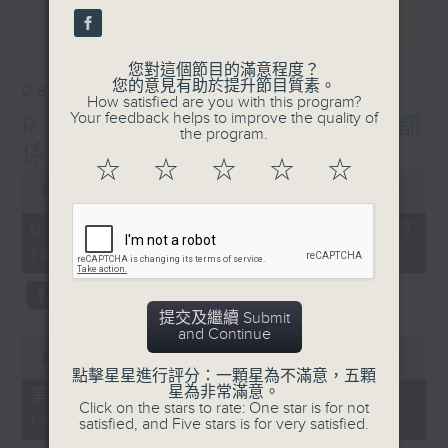
最新
LATEST
您對這個節目的滿意程度？
您的意見有助於提升節目質素。
08/08/2026
How satisfied are you with this program?
Your feedback helps to improve the quality of
R4 Music Academy 我哋都
the program.
係音樂系！
☆
☆
☆
☆
☆
0
seconds
00:00
1:50:00
of
1
08/08/2026 - 足本 Full (HKT
hour,
14:05 - 16:00)
50
minutes,
0
seconds
提交及繼續 Submit
and Continue
0
seconds
00:00
55:10
of
點擊星星進行評分：一顆星為不滿意，五顆
55
星為非常滿意。
第一部份 Part 1 (HKT 14:05 -
minutes,
Click on the stars to rate: One star is for not
15:00)
10
satisfied, and Five stars is for very satisfied.
seconds