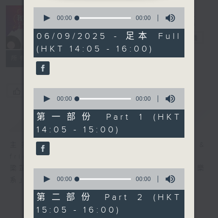
0
R4 Music
seconds
00:00
00:00
Academy 我哋
of
0
06/09/2025 - 足本 Full
都係音樂系！
電台直播
seconds
(HKT 14:05 - 16:00)
所有集數
您喜歡這個節目嗎?
0
seconds
00:00
00:00
of
0
第一部份 Part 1 (HKT
簡介
GIST
seconds
14:05 - 15:00)
主持人：Steffi Leung, Candy Yau &
friends 梁芷菁、邱君琳及友人
梁芷菁及邱君琳每個星期六帶你走進「四台音樂
0
seconds
00:00
00:00
系」，暢遊音樂國度。
of
0
第二部份 Part 2 (HKT
seconds
15:05 - 16:00)