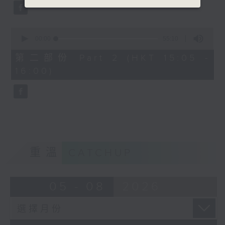
0
seconds
00:00
55:10
of
55
第二部份 Part 2 (HKT 15:05 -
minutes,
16:00)
10
seconds
重溫
CATCHUP
05 - 08
2026