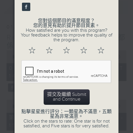
seconds
最新
LATEST
您對這個節目的滿意程度？
您的意見有助於提升節目質素。
01/08/2026
How satisfied are you with this program?
Your feedback helps to improve the quality of
R4 Music Academy 我哋都
the program.
係音樂系！
☆
☆
☆
☆
☆
0
seconds
00:00
1:50:00
of
1
01/08/2026 - 足本 Full (HKT
hour,
14:05 - 16:00)
50
minutes,
0
seconds
提交及繼續 Submit
and Continue
0
seconds
00:00
55:10
of
點擊星星進行評分：一顆星為不滿意，五顆
55
星為非常滿意。
第一部份 Part 1 (HKT 14:05 -
minutes,
Click on the stars to rate: One star is for not
15:00)
10
satisfied, and Five stars is for very satisfied.
seconds