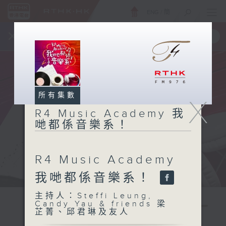
ENG
/
簡
×
全新 RTHK On The Go
取得
一手掌握 RTHK 電台、電視節目
所有集數
X
R4 Music Academy 我
哋都係音樂系！
R4 Music Academy
我哋都係音樂系！
主持人：Steffi Leung,
Candy Yau & friends 梁
芷菁、邱君琳及友人