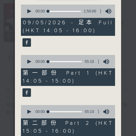
0
R4 Music
seconds
00:00
1:50:00
Academy 我哋
of
1
09/05/2026 - 足本 Full
都係音樂系！
電台直播
hour,
(HKT 14:05 - 16:00)
50
minutes,
所有集數
0
seconds
您喜歡這個節目嗎?
0
seconds
00:00
55:10
of
55
第一部份 Part 1 (HKT
簡介
GIST
minutes,
14:05 - 15:00)
10
seconds
主持人：Steffi Leung, Candy Yau &
friends 梁芷菁、邱君琳及友人
梁芷菁及邱君琳每個星期六帶你走進「四台音樂
0
seconds
00:00
55:10
系」，暢遊音樂國度。
of
55
第二部份 Part 2 (HKT
minutes,
15:05 - 16:00)
10