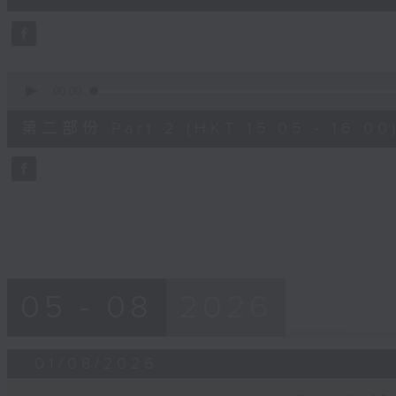
10
seconds
Volume
90%
0
seconds
00:00
of
55
第二部份 Part 2 (HKT 15:05 - 16:00
minutes,
10
seconds
Volume
90%
05 - 08
2026
01/08/2026