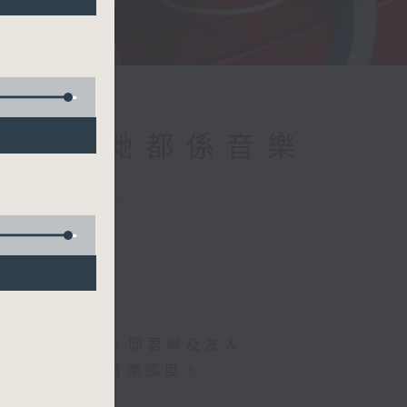
cademy 我哋都係音樂
 friends 梁芷菁、邱君琳及友人
樂系」，暢遊音樂國度。