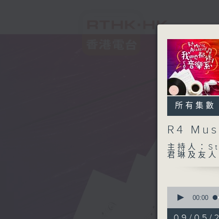
所有集數
R4 M
主持人：Ste
君琳及友人
0
seconds
00:00
of
1
09/05/2