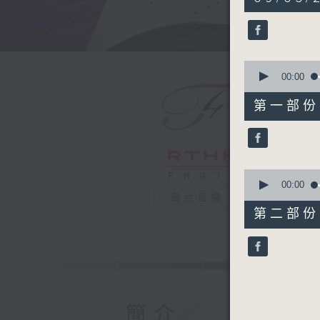
hour,
50
minutes,
0
seconds
90%
0
seconds
00:00
of
55
第一部份 P
minutes,
10
seconds
90%
0
seconds
00:00
of
電台直播
55
第二部份 P
minutes,
10
seconds
90%
簡介