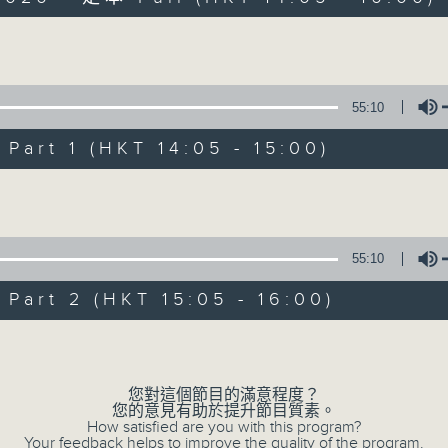
Volume
55:10
art 1 (HKT 14:05 - 15:00)
R4 Music A
Volume
系！
所有集數
55:10
art 2 (HKT 15:05 - 16:00)
您喜歡這個節目嗎?
Volume
主持人：Steffi Leung, Candy Yau &
您對這個節目的滿意程度？
梁芷菁及邱君琳每個星期六帶你走進「四台音
您的意見有助於提升節目質素。
How satisfied are you with this program?
Your feedback helps to improve the quality of the program.