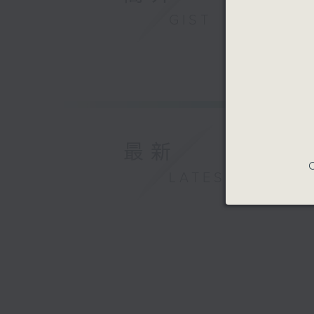
GIST
最新
C
LATEST