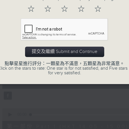
☆
☆
☆
☆
☆
01/08/2026
提交及繼續 Submit and Continue
R4 Music Academy 我哋都係
點擊星星進行評分：一顆星為不滿意，五顆星為非常滿意。
0
lick on the stars to rate: One star is for not satisfied, and Five stars 
seconds
00:00
for very satisfied.
of
1
01/08/2026 - 足本 Full (HKT 14:05 
hour,
50
minutes,
0
seconds
Volume
90%
0
seconds
00:00
of
55
第一部份 Part 1 (HKT 14:05 - 15:00)
minutes,