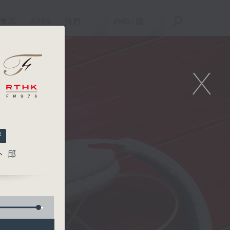
重溫
APPS
我們
ENG
/
簡
X
菁、邱