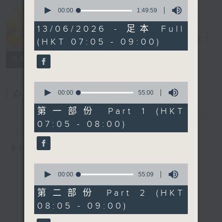
0
seconds
00:00
1:49:59
Saturday
of
Morning on 4
1
13/06/2026 - 足本 Full
hour,
週六早晨
電台直播
(HKT 07:05 - 09:00)
49
minutes,
59
所有集數
seconds
0
您喜歡這個節目嗎?
seconds
00:00
55:00
of
55
第一部份 Part 1 (HKT
minutes,
簡介
GIST
07:05 - 08:00)
0
seconds
主持人：Cleo Leung 梁敏瑩
0
seconds
00:00
55:09
of
55
第二部份 Part 2 (HKT
minutes,
08:05 - 09:00)
9
seconds