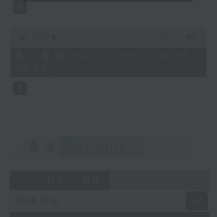
0
seconds
00:00
55:09
of
55
第二部份 Part 2 (HKT 08:05 -
minutes,
09:00)
9
seconds
重溫
CATCHUP
06 - 08
2026