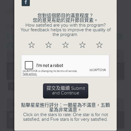
最新
LATEST
您對這個節目的滿意程度？
您的意見有助於提升節目質素。
How satisfied are you with this program?
08/08/2026
Your feedback helps to improve the quality of
the program.
Saturday Morning on 4 週
六早晨
☆
☆
☆
☆
☆
0
seconds
00:00
1:49:59
of
1
08/08/2026 - 足本 Full (HKT
hour,
07:05 - 09:00)
49
minutes,
59
提交及繼續 Submit
seconds
and Continue
0
seconds
00:00
55:00
點擊星星進行評分：一顆星為不滿意，五顆
of
星為非常滿意。
55
Click on the stars to rate: One star is for not
第一部份 Part 1 (HKT 07:05 -
minutes,
satisfied, and Five stars is for very satisfied.
08:00)
0
seconds