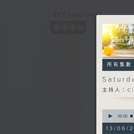
所有集數
Satur
主持人：Cl
0
seconds
00:00
of
1
13/06/
hour,