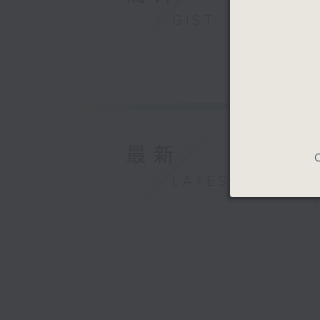
GIST
最新
C
LATEST