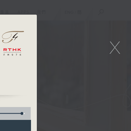
重溫
APPS
我們
ENG
/
簡
X