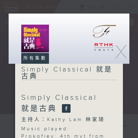
ENG
/
簡
×
全新 RTHK On The Go
取得
一手掌握 RTHK 電台、電視節目
X
所有集數
Simply Classical 就是
古典
Simply Classical
就是古典
主持人：Kathy Lam 林家琦
Music played:
Prokofiev: 4
th
mvt from