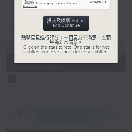
Barry Woodsworth
最新
LATEST
Vaughan Williams: The
Lark
提交及繼續 Submit
Ascending
and Continue
06/08/2026
London Chamber Orch /
Simply Classical 就是古典
Christopher Warren-
點擊星星進行評分：一顆星為不滿意，五顆
星為非常滿意。
Green
0
Click on the stars to rate: One star is for not
seconds
00:00
55:00
satisfied, and Five stars is for very satisfied.
of
55
06/08/2026 - 足本 Full (HKT
minutes,
19:05 - 20:00)
0
seconds
重溫
CATCHUP