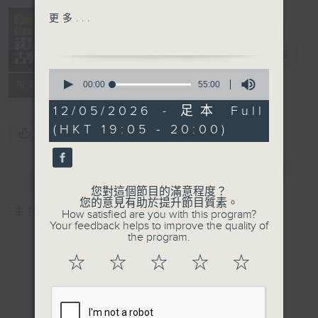
Classical
Simply
更多...
Symphony
Classical 就
Orpheus Cham Orch
是古典
電台直播
Bach: 4
th
mvt from
0
Brandenburg Concerto
seconds
00:00
55:00
所有集數
of
No.1 in F major,
55
12/05/2026 - 足本 Full
BWV1046
minutes,
(HKT 19:05 - 20:00)
0
Tafelmusik / Jeanne
您喜歡這個節目嗎?
seconds
Lamon
簡介
GIST
Haydn: 1
st
mvt from
您對這個節目的滿意程度？
Sym. No.104
您的意見有助於提升節目質素。
主持人：Kathy Lam 林家琦
How satisfied are you with this program?
English Chamber Orch /
Your feedback helps to improve the quality of
Jeffrety Tate
the program.
Puccini: O mio babbino
☆
☆
☆
☆
☆
caro from Gianni
Schicchi
BBC Concert Orch /