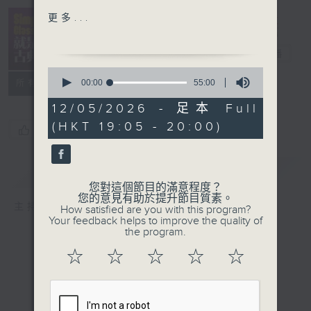
Classical
Simply
更多...
Symphony
Classical 就
Orpheus Cham Orch
是古典
電台直播
Bach: 4
th
mvt from
0
Brandenburg Concerto
seconds
00:00
55:00
所有集數
of
No.1 in F major,
55
12/05/2026 - 足本 Full
BWV1046
minutes,
(HKT 19:05 - 20:00)
0
Tafelmusik / Jeanne
您喜歡這個節目嗎?
seconds
Lamon
簡介
GIST
Haydn: 1
st
mvt from
您對這個節目的滿意程度？
Sym. No.104
您的意見有助於提升節目質素。
主持人：Kathy Lam 林家琦
How satisfied are you with this program?
English Chamber Orch /
Your feedback helps to improve the quality of
Jeffrety Tate
the program.
Puccini: O mio babbino
☆
☆
☆
☆
☆
caro from Gianni
Schicchi
BBC Concert Orch /