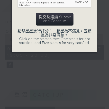
Barry Woodsworth
最新
LATEST
Vaughan Williams: The
Lark
提交及繼續 Submit
Ascending
and Continue
07/08/2026
London Chamber Orch /
Simply Classical 就是古典
Christopher Warren-
點擊星星進行評分：一顆星為不滿意，五顆
星為非常滿意。
Green
0
Click on the stars to rate: One star is for not
seconds
00:00
55:00
satisfied, and Five stars is for very satisfied.
of
55
07/08/2026 - 足本 Full (HKT
minutes,
19:05 - 20:00)
0
seconds
重溫
CATCHUP