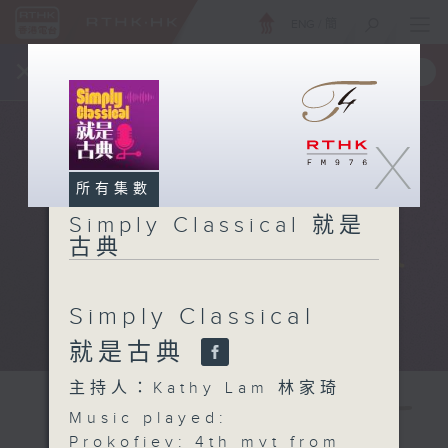
ENG
/
簡
×
全新 RTHK On The Go
取得
一手掌握 RTHK 電台、電視節目
X
所有集數
Simply Classical 就是
古典
Simply Classical
就是古典
主持人：Kathy Lam 林家琦
Music played:
Prokofiev: 4
th
mvt from