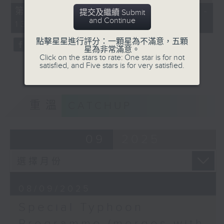
of
55
第十三部份 Part 13 (HKT 12:05 -
提交及繼續 Submit
minutes,
and Continue
13:00)
9
seconds
點擊星星進行評分：一顆星為不滿意，五顆
星為非常滿意。
Click on the stars to rate: One star is for not
satisfied, and Five stars is for very satisfied.
重溫
CATCHUP
09
2025
08/09/2025
Special Typhoon