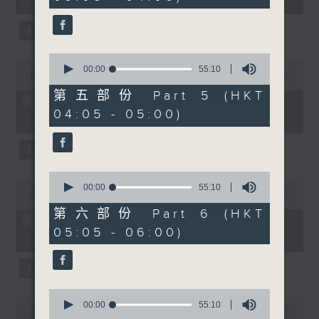
02:00)
10
seconds
seconds
0
0
seconds
00:00
55:10
seconds
00:00
55:10
of
of
55
第五部份 Part 5 (HKT
55
第三部份 Part 3 (HKT 02:05 -
minutes,
minutes,
04:05 - 05:00)
10
03:00)
10
seconds
seconds
0
0
seconds
00:00
55:10
seconds
00:00
55:09
of
of
55
第六部份 Part 6 (HKT
55
第四部份 Part 4 (HKT 03:05 -
minutes,
minutes,
05:05 - 06:00)
10
04:00)
9
seconds
seconds
0
0
seconds
00:00
55:10
seconds
00:00
55:10
of