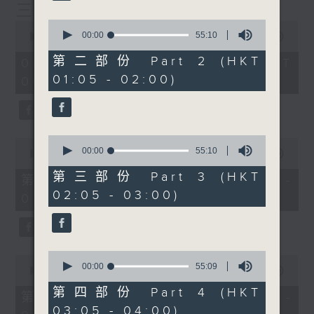
三台聯播)
0
0
seconds
00:00
55:10
seconds
00:00
11:54:59
of
of
55
11
第二部份 Part 2 (HKT
08/09/2025 - 足本 Full (HKT
minutes,
hours,
01:05 - 02:00)
10
00:05 - 13:00)
54
seconds
minutes,
59
seconds
0
0
seconds
00:00
55:10
seconds
00:00
55:00
of
of
55
第三部份 Part 3 (HKT
55
第一部份 Part 1 (HKT 00:05 -
minutes,
minutes,
02:05 - 03:00)
10
01:00)
0
seconds
seconds
0
0
seconds
00:00
55:09
seconds
00:00
55:10
of
of
55
第四部份 Part 4 (HKT
55
第二部份 Part 2 (HKT 01:05 -
minutes,
minutes,
03:05 - 04:00)
9