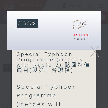
ENG
/
簡
×
全新 RTHK On The Go
取得
一手掌握 RTHK 電台、電視節目
所有集數
Special
X
Typhoon
Special Typhoon
Programme
Programme (merges
(merges with
with Radio 3) 颱風特備
Radio 3) 颱風
所有集數
節目(與第三台聯播)
特備節目(與第
三台聯播)
電台直播
Special Typhoon
Programme
(merges with
您喜歡這個節目嗎?