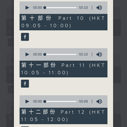
0
seconds
00:00
55:10
0
of
seconds
00:00
55:10
55
of
第十部份 Part 10 (HKT
minutes,
55
第八部份 Part 8 (HKT 07:05 -
09:05 - 10:00)
10
minutes,
08:00)
seconds
10
seconds
0
seconds
00:00
55:10
0
of
seconds
00:00
55:09
55
第十一部份 Part 11 (HKT
of
minutes,
55
第九部份 Part 9 (HKT 08:05 -
10:05 - 11:00)
10
minutes,
seconds
09:00)
9
seconds
0
seconds
00:00
55:09
0
of
seconds
00:00
55:10
55
第十二部份 Part 12 (HKT
of
minutes,
55
第十部份 Part 10 (HKT 09:05 -
11:05 - 12:00)
9
minutes,
seconds
10:00)
10