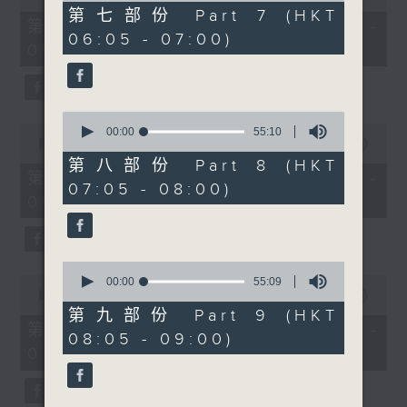
of
55
第七部份 Part 7 (HKT
55
第五部份 Part 5 (HKT 04:05 -
minutes,
minutes,
06:05 - 07:00)
10
05:00)
10
seconds
seconds
0
0
seconds
00:00
55:10
seconds
00:00
55:10
of
of
55
第八部份 Part 8 (HKT
55
minutes,
第六部份 Part 6 (HKT 05:05 -
07:05 - 08:00)
minutes,
10
06:00)
10
seconds
seconds
0
0
seconds
00:00
55:09
seconds
of
00:00
55:10
of
55
第九部份 Part 9 (HKT
55
minutes,
第七部份 Part 7 (HKT 06:05 -
08:05 - 09:00)
minutes,
9
07:00)
10
seconds
seconds