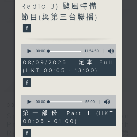
Radio 3) 颱風特備
簡介
GIST
節目(與第三台聯播)
0
seconds
00:00
11:54:59
of
11
08/09/2025 - 足本 Full
hours,
(HKT 00:05 - 13:00)
54
minutes,
59
最新
LATEST
seconds
0
seconds
00:00
55:00
08/09/2025
of
55
第一部份 Part 1 (HKT
Special Typhoon
minutes,
00:05 - 01:00)
0
Programme (merges with
seconds
Radio 3) 颱風特備節目(與第