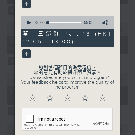
seconds
0
seconds
00:00
55:09
0
of
seconds
00:00
55:10
55
第十三部份 Part 13 (HKT
of
minutes,
55
第十一部份 Part 11 (HKT 10:05 -
12:05 - 13:00)
9
minutes,
seconds
11:00)
10
seconds
您對這個節目的滿意程度？
您的意見有助於提升節目質素。
0
How satisfied are you with this program?
seconds
00:00
55:09
Your feedback helps to improve the quality of
of
the program.
55
第十二部份 Part 12 (HKT 11:05 -
minutes,
☆
☆
☆
☆
☆
12:00)
9
seconds
0
seconds
00:00
55:09