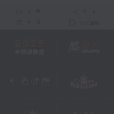
交 通
社 交
聯 絡
公眾回饋