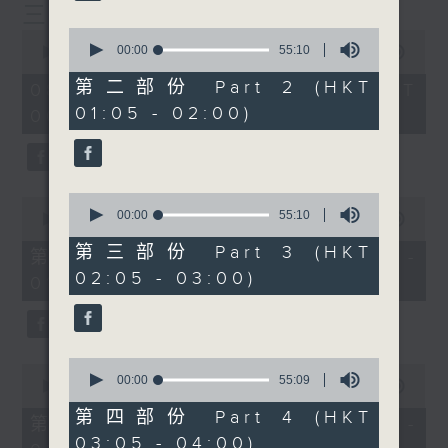
三台聯播)
0
0
seconds
00:00
55:10
seconds
00:00
11:54:59
of
of
55
11
第二部份 Part 2 (HKT
08/09/2025 - 足本 Full (HKT
minutes,
hours,
01:05 - 02:00)
10
00:05 - 13:00)
54
seconds
minutes,
59
seconds
0
0
seconds
00:00
55:10
seconds
00:00
55:00
of
of
55
第三部份 Part 3 (HKT
55
第一部份 Part 1 (HKT 00:05 -
minutes,
minutes,
02:05 - 03:00)
10
01:00)
0
seconds
seconds
0
0
seconds
00:00
55:09
seconds
00:00
55:10
of
of
55
第四部份 Part 4 (HKT
55
第二部份 Part 2 (HKT 01:05 -
minutes,
minutes,
03:05 - 04:00)
9