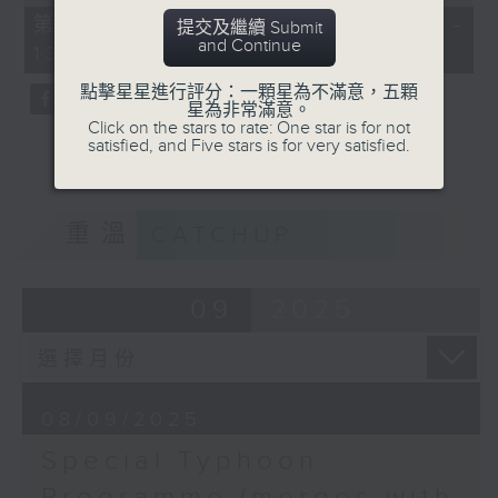
of
55
第十三部份 Part 13 (HKT 12:05 -
提交及繼續 Submit
minutes,
and Continue
13:00)
9
seconds
點擊星星進行評分：一顆星為不滿意，五顆
星為非常滿意。
Click on the stars to rate: One star is for not
satisfied, and Five stars is for very satisfied.
重溫
CATCHUP
09
2025
08/09/2025
Special Typhoon