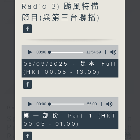
Radio 3) 颱風特備
簡介
GIST
節目(與第三台聯播)
0
seconds
00:00
11:54:59
of
11
08/09/2025 - 足本 Full
hours,
(HKT 00:05 - 13:00)
54
minutes,
59
最新
LATEST
seconds
0
seconds
00:00
55:00
08/09/2025
of
55
第一部份 Part 1 (HKT
Special Typhoon
minutes,
00:05 - 01:00)
0
Programme (merges with
seconds
Radio 3) 颱風特備節目(與第