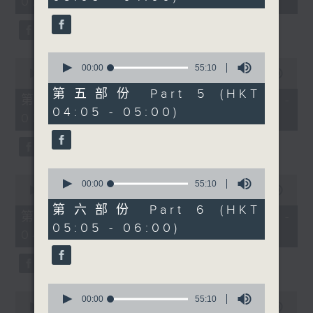
02:00)
10
seconds
seconds
0
0
seconds
00:00
55:10
seconds
00:00
55:10
of
of
55
第五部份 Part 5 (HKT
55
第三部份 Part 3 (HKT 02:05 -
minutes,
minutes,
04:05 - 05:00)
10
03:00)
10
seconds
seconds
0
0
seconds
00:00
55:10
seconds
00:00
55:09
of
of
55
第六部份 Part 6 (HKT
55
第四部份 Part 4 (HKT 03:05 -
minutes,
minutes,
05:05 - 06:00)
10
04:00)
9
seconds
seconds
0
0
seconds
00:00
55:10
seconds
00:00
55:10
of