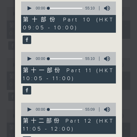
0
seconds
00:00
55:10
0
of
seconds
00:00
55:10
55
of
第十部份 Part 10 (HKT
minutes,
55
第八部份 Part 8 (HKT 07:05 -
09:05 - 10:00)
10
minutes,
08:00)
seconds
10
seconds
0
seconds
00:00
55:10
0
of
seconds
00:00
55:09
55
第十一部份 Part 11 (HKT
of
minutes,
55
第九部份 Part 9 (HKT 08:05 -
10:05 - 11:00)
10
minutes,
seconds
09:00)
9
seconds
0
seconds
00:00
55:09
0
of
seconds
00:00
55:10
55
第十二部份 Part 12 (HKT
of
minutes,
55
第十部份 Part 10 (HKT 09:05 -
11:05 - 12:00)
9
minutes,
seconds
10:00)
10