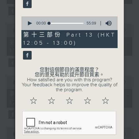
seconds
0
seconds
00:00
55:09
0
of
seconds
00:00
55:10
55
第十三部份 Part 13 (HKT
of
minutes,
55
第十一部份 Part 11 (HKT 10:05 -
12:05 - 13:00)
9
minutes,
seconds
11:00)
10
seconds
您對這個節目的滿意程度？
您的意見有助於提升節目質素。
0
How satisfied are you with this program?
seconds
00:00
55:09
Your feedback helps to improve the quality of
of
the program.
55
第十二部份 Part 12 (HKT 11:05 -
minutes,
☆
☆
☆
☆
☆
12:00)
9
seconds
0
seconds
00:00
55:09