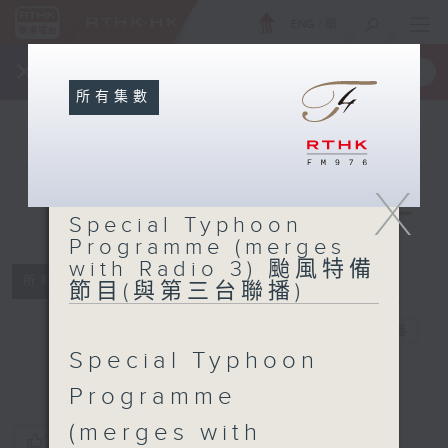
ENG
/
簡
×
全新 RTHK On The Go
取得
一手掌握 RTHK 電台、電視節目
所有集數
Special
X
Typhoon
Special Typhoon
Programme
Programme (merges
(merges with
with Radio 3) 颱風特備
Radio 3) 颱風
所有集數
節目(與第三台聯播)
特備節目(與第
三台聯播)
電台直播
Special Typhoon
Programme
(merges with
您喜歡這個節目嗎?