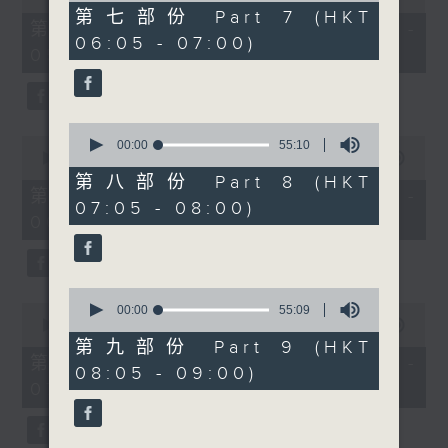
of
55
第七部份 Part 7 (HKT
55
第五部份 Part 5 (HKT 04:05 -
minutes,
minutes,
06:05 - 07:00)
10
05:00)
10
seconds
seconds
0
0
seconds
00:00
55:10
seconds
00:00
55:10
of
of
55
第八部份 Part 8 (HKT
55
minutes,
第六部份 Part 6 (HKT 05:05 -
07:05 - 08:00)
minutes,
10
06:00)
10
seconds
seconds
0
0
seconds
00:00
55:09
seconds
of
00:00
55:10
of
55
第九部份 Part 9 (HKT
55
minutes,
第七部份 Part 7 (HKT 06:05 -
08:05 - 09:00)
minutes,
9
07:00)
10
seconds
seconds