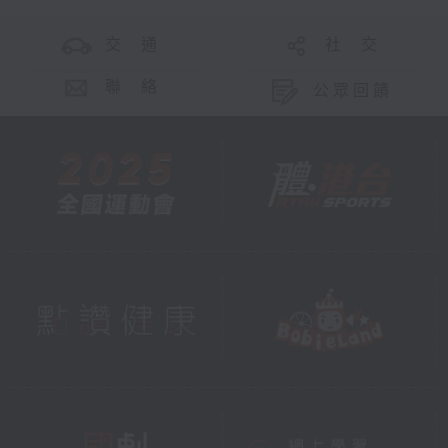
交 通
社 交
聯 絡
公眾回饋