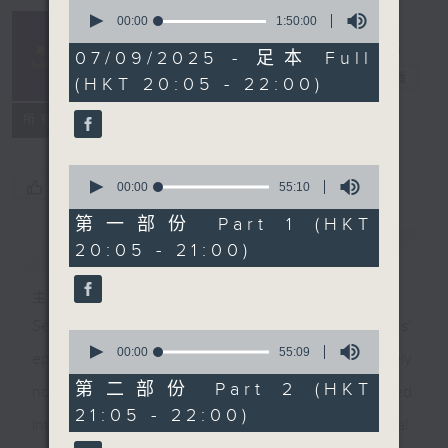
0
seconds
00:00
1:50:00
Sunday
of
Classics 周日
1
07/09/2025 - 足本 Full
hour,
古典
電台直播
(HKT 20:05 - 22:00)
50
minutes,
0
所有集數
seconds
0
您喜歡這個節目嗎?
seconds
00:00
55:10
of
55
第一部份 Part 1 (HKT
minutes,
簡介
GIST
20:05 - 21:00)
10
seconds
主持人：Yiu Yun-kwan 姚潤昆
Seemingly by chance, these ‘Sunday Classics’
0
seconds
00:00
55:09
episodes will uncover rarely played gems and rarely
of
55
第二部份 Part 2 (HKT
noticed facets of composers. Some enjoyed
minutes,
21:05 - 22:00)
9
international fame, some content being relatively local,
seconds