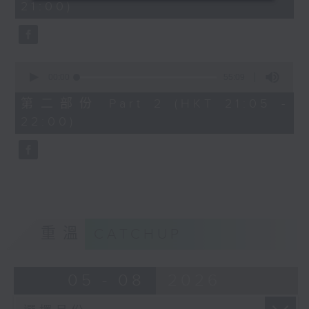
21:00)
0
seconds
0
seconds
00:00
55:09
of
55
第二部份 Part 2 (HKT 21:05 -
minutes,
22:00)
9
seconds
重溫
CATCHUP
05 - 08
2026