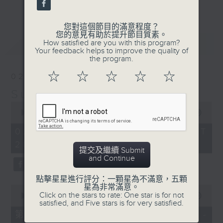
更多...
their works will be sampled in terms of composition
periods, contrasting genres or even pivotal points in
您對這個節目的滿意程度？
您的意見有助於提升節目質素。
their lives. Their fine music will inform our lives – their
最新
LATEST
How satisfied are you with this program?
Your feedback helps to improve the quality of
lives will inform our taste in fine music.
the program.
逢星期日晚上八至十時，「周日古典」將呈上作曲家
☆
☆
☆
☆
☆
02/08/2026
生平之作。其中有蜚聲國際者，亦有更具國民風格
Sunday Classics 周日古典
者。探討其作品之時，或以早中晚期音樂分野，或從
0
seconds
00:00
1:49:59
曲種不同立論，更有以人生轉折點著眼。所為者一：
of
1
02/08/2026 - 足本 Full (HKT
從人生觀美樂，以美樂論人生。
hour,
20:05 - 22:00)
49
提交及繼續 Submit
minutes,
and Continue
59
seconds
點擊星星進行評分：一顆星為不滿意，五顆
星為非常滿意。
0
Click on the stars to rate: One star is for not
seconds
00:00
55:00
satisfied, and Five stars is for very satisfied.
of
55
第一部份 Part 1 (HKT 20:05 -
minutes,