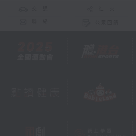
交 通
社 交
聯 絡
公眾回饋