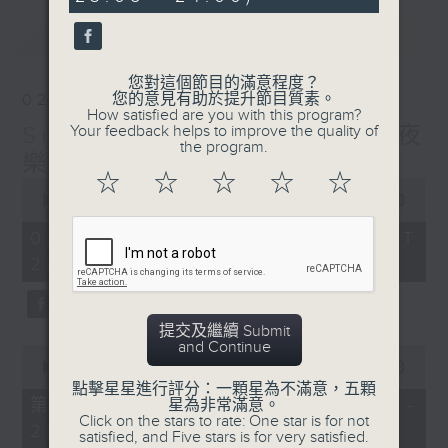
seconds
最新
LATEST
您對這個節目的滿意程度？
您的意見有助於提升節目質素。
02/08/2026
How satisfied are you with this program?
Sunday Divertimento 星夜
Your feedback helps to improve the quality of
the program.
樂逍遙
☆
☆
☆
☆
☆
0
seconds
00:00
1:50:00
of
1
02/08/2026 - 足本 Full (HKT
hour,
22:05 - 24:00)
50
minutes,
0
seconds
提交及繼續 Submit
and Continue
0
seconds
00:00
55:10
of
點擊星星進行評分：一顆星為不滿意，五顆
55
第一部份 Part 1 (HKT 22:05 -
星為非常滿意。
minutes,
Click on the stars to rate: One star is for not
23:00)
10
satisfied, and Five stars is for very satisfied.
seconds