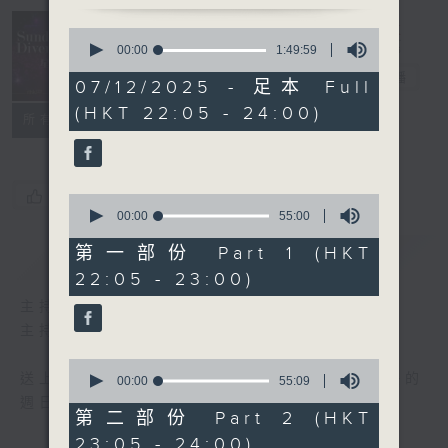
Sunday
0
seconds
Divertimento
00:00
1:49:59
of
星夜樂逍遙
電台直播
1
07/12/2025 - 足本 Full
hour,
(HKT 22:05 - 24:00)
49
聯絡
所有集數
minutes,
59
seconds
您喜歡這個節目嗎?
0
seconds
00:00
55:00
of
55
第一部份 Part 1 (HKT
簡介
GIST
minutes,
22:05 - 23:00)
0
seconds
主持人：Wendy Ng 伍穎文
主持：伍穎文
0
送上精心挑選古典音樂，與大家共渡輕鬆愉快的
seconds
00:00
55:09
of
週日晚上。
55
第二部份 Part 2 (HKT
minutes,
23:05 - 24:00)
9