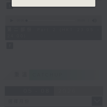
0
seconds
00:00
55:09
of
55
第二部份 Part 2 (HKT 23:05 -
minutes,
24:00)
9
seconds
重溫
CATCHUP
05 - 08
2026