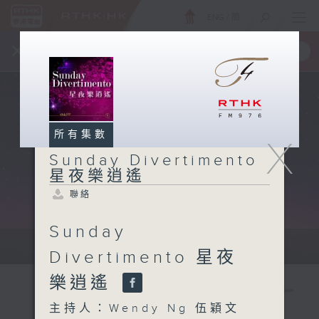
ENG
/
簡
×
全新 RTHK On The Go
取得
一手掌握 RTHK 電台、電視節目
所有集數
X
Sunday Divertimento
星夜樂逍遙
聯絡
Sunday
Sun 星期日 10pm-12am
Divertimento 星夜
樂逍遙
主持人：Wendy Ng 伍穎文