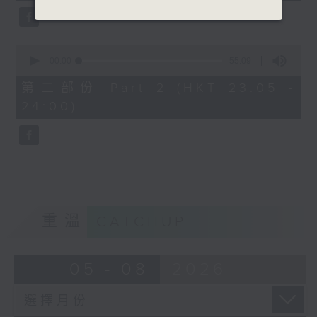
0
seconds
00:00
55:09
of
55
第二部份 Part 2 (HKT 23:05 -
minutes,
24:00)
9
seconds
重溫
CATCHUP
05 - 08
2026