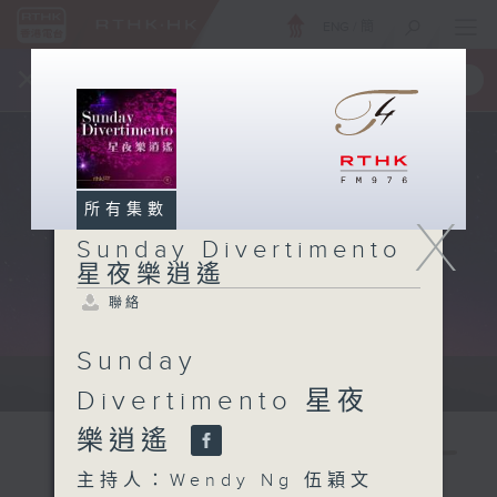
ENG
/
簡
×
全新 RTHK On The Go
取得
一手掌握 RTHK 電台、電視節目
所有集數
X
Sunday Divertimento
星夜樂逍遙
聯絡
Sunday
Sun 星期日 10pm-12am
Divertimento 星夜
樂逍遙
主持人：Wendy Ng 伍穎文