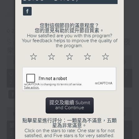
seconds
最新
LATEST
您對這個節目的滿意程度？
您的意見有助於提升節目質素。
02/08/2026
How satisfied are you with this program?
Sunday Divertimento 星夜
Your feedback helps to improve the quality of
the program.
樂逍遙
☆
☆
☆
☆
☆
0
seconds
00:00
1:50:00
of
1
02/08/2026 - 足本 Full (HKT
hour,
22:05 - 24:00)
50
minutes,
0
seconds
提交及繼續 Submit
and Continue
0
seconds
00:00
55:10
of
點擊星星進行評分：一顆星為不滿意，五顆
55
第一部份 Part 1 (HKT 22:05 -
星為非常滿意。
minutes,
Click on the stars to rate: One star is for not
23:00)
10
satisfied, and Five stars is for very satisfied.
seconds