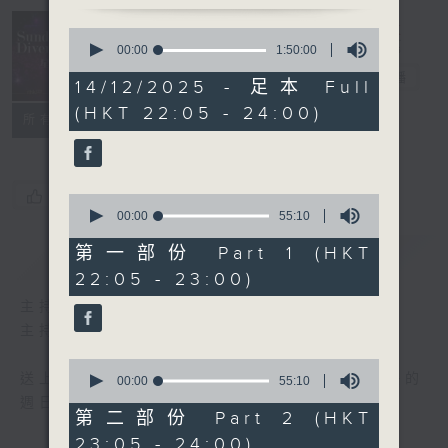
Sunday
0
seconds
Divertimento
00:00
1:50:00
of
星夜樂逍遙
電台直播
1
14/12/2025 - 足本 Full
hour,
(HKT 22:05 - 24:00)
50
聯絡
所有集數
minutes,
0
seconds
您喜歡這個節目嗎?
0
seconds
00:00
55:10
of
55
第一部份 Part 1 (HKT
簡介
GIST
minutes,
22:05 - 23:00)
10
seconds
主持人：Wendy Ng 伍穎文
主持：伍穎文
0
送上精心挑選古典音樂，與大家共渡輕鬆愉快的
seconds
00:00
55:10
of
週日晚上。
55
第二部份 Part 2 (HKT
minutes,
23:05 - 24:00)
10