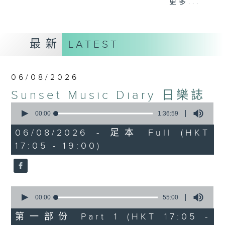
更多...
麗，亦總會有消失的一秒。
面對時光流逝，我們應當不要忘記。十九世紀，孟德
最新
LATEST
爾遜籌備並指揮演出《聖馬太受難曲》，成功令巴赫
的作品復興，巴赫亦逐漸被譽為有史以來最偉大的作
06/08/2026
曲家之一。要令這個帶有歷史性的藝術形式流傳，就
Sunset Music Diary 日樂誌
必定要讓你我記得當中的美好。「日樂誌」逢星期一
0
至五，在五時至七時的日落時分，以日記形式與你追
seconds
00:00
1:36:59
of
憶古典樂壇當天發生過的大小事，記得誰曾在音樂路
1
06/08/2026 - 足本 Full (HKT
hour,
上留下足跡，坐擁那時那刻的浪漫晚霞。
17:05 - 19:00)
36
minutes,
59
seconds
0
seconds
00:00
55:00
of
55
第一部份 Part 1 (HKT 17:05 -
minutes,