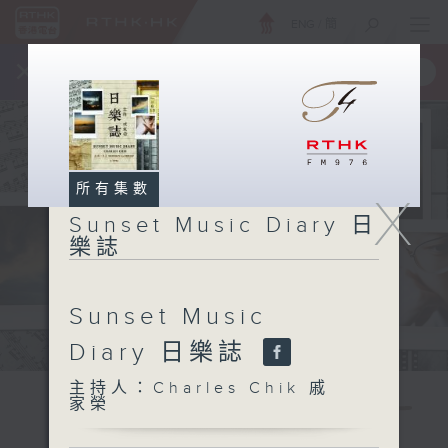
ENG
/
簡
×
全新 RTHK On The Go
取得
一手掌握 RTHK 電台、電視節目
所有集數
X
Sunset Music Diary 日
樂誌
Sunset Music
Diary 日樂誌
主持人：Charles Chik 戚
家榮