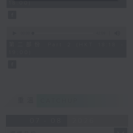
18:00)
0
seconds
0
seconds
00:00
42:09
of
42
第二部份 Part 2 (HKT 18:18 -
minutes,
19:00)
9
seconds
重溫
CATCHUP
07 - 08
2026