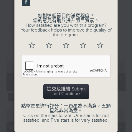
更多...
麗，亦總會有消失的一秒。
您對這個節目的滿意程度？
面對時光流逝，我們應當不要忘記。十九世紀，孟德
您的意見有助於提升節目質素。
最新
LATEST
How satisfied are you with this program?
爾遜籌備並指揮演出《聖馬太受難曲》，成功令巴赫
Your feedback helps to improve the quality of
the program.
的作品復興，巴赫亦逐漸被譽為有史以來最偉大的作
☆
☆
☆
☆
☆
07/08/2026
曲家之一。要令這個帶有歷史性的藝術形式流傳，就
Sunset Music Diary 日樂誌
必定要讓你我記得當中的美好。「日樂誌」逢星期一
0
至五，在五時至七時的日落時分，以日記形式與你追
seconds
00:00
1:36:59
of
憶古典樂壇當天發生過的大小事，記得誰曾在音樂路
1
07/08/2026 - 足本 Full (HKT
hour,
上留下足跡，坐擁那時那刻的浪漫晚霞。
17:05 - 19:00)
36
提交及繼續 Submit
minutes,
and Continue
59
seconds
點擊星星進行評分：一顆星為不滿意，五顆
星為非常滿意。
0
Click on the stars to rate: One star is for not
seconds
00:00
55:00
satisfied, and Five stars is for very satisfied.
of
55
第一部份 Part 1 (HKT 17:05 -
minutes,