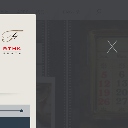
重溫
APPS
我們
ENG
/
簡
X