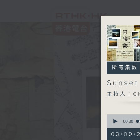
所有集數
Sunse
主持人：Ch
0
seconds
00:00
of
1
03/09/2
hour,