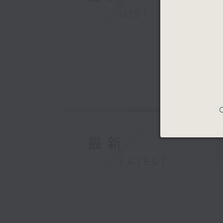
GIST
C
最新
LATEST