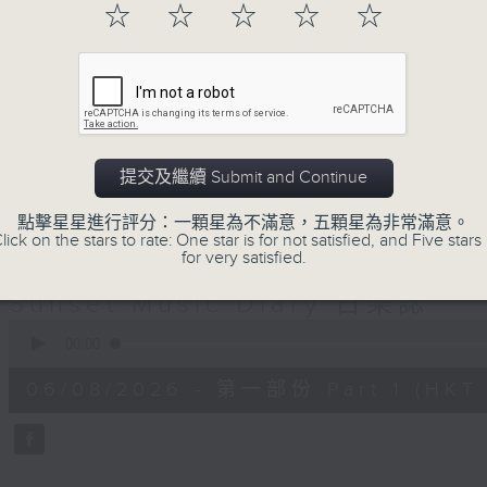
☆
☆
☆
☆
☆
巴赫在生時與泰利文、韓德爾等齊名，去世後卻被認為作品
典，終究會有被遺忘的一天。眼前的景致再美麗，亦總會有
面對時光流逝，我們應當不要忘記。十九世紀，孟德爾遜籌
復興，巴赫亦逐漸被譽為有史以來最偉大的作曲家之一。要
記得當中的美好。「日樂誌」逢星期一至五，在五時至七時
過的大小事，記得誰曾在音樂路上留下足跡，坐擁那時那刻
提交及繼續 Submit and Continue
點擊星星進行評分：一顆星為不滿意，五顆星為非常滿意。
lick on the stars to rate: One star is for not satisfied, and Five stars 
06/08/2026
for very satisfied.
Sunset Music Diary 日樂誌
0
seconds
00:00
of
54
06/08/2026 - 第一部份 Part 1 (HKT 1
minutes,
59
seconds
Volume
90%