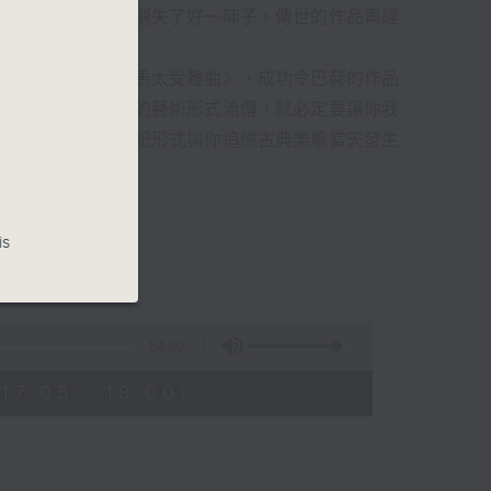
過時，在古典樂壇消失了好一陣子。傳世的作品再經
消失的一秒。
備並指揮演出《聖馬太受難曲》，成功令巴赫的作品
令這個帶有歷史性的藝術形式流傳，就必定要讓你我
的日落時分，以日記形式與你追憶古典樂壇當天發生
的浪漫晚霞。
is
54:59
7:05 - 18:00)