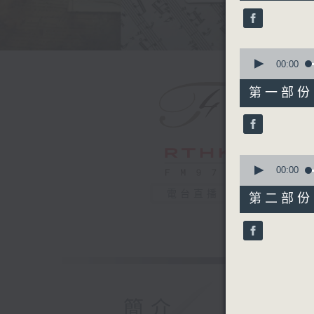
28
minutes,
59
seconds
90%
0
seconds
00:00
of
47
第一部份 P
minutes,
10
seconds
90%
0
seconds
00:00
of
42
電台直播
第二部份 P
minutes,
9
seconds
90%
簡介