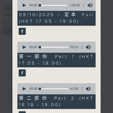
0
seconds
00:00
1:36:59
of
Sunset Music
1
09/10/2025 - 足本 Full
hour,
Diary 日樂誌
電台直播
(HKT 17:05 - 19:00)
36
minutes,
59
所有集數
seconds
0
您喜歡這個節目嗎?
seconds
00:00
55:10
of
55
第一部份 Part 1 (HKT
minutes,
簡介
GIST
17:05 - 18:00)
10
seconds
主持人：Charles Chik 戚家榮
夕陽無限好，只是近黃昏。
0
seconds
00:00
42:09
of
巴赫在生時與泰利文、韓德爾等齊名，去世後卻被認
42
第二部份 Part 2 (HKT
minutes,
為作品過時，在古典樂壇消失了好一陣子。傳世的作
18:18 - 19:00)
9
seconds
品再經典，終究會有被遺忘的一天。眼前的景致再美