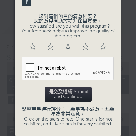
更多...
麗，亦總會有消失的一秒。
您對這個節目的滿意程度？
面對時光流逝，我們應當不要忘記。十九世紀，孟德
您的意見有助於提升節目質素。
最新
LATEST
How satisfied are you with this program?
爾遜籌備並指揮演出《聖馬太受難曲》，成功令巴赫
Your feedback helps to improve the quality of
the program.
的作品復興，巴赫亦逐漸被譽為有史以來最偉大的作
☆
☆
☆
☆
☆
07/08/2026
曲家之一。要令這個帶有歷史性的藝術形式流傳，就
Sunset Music Diary 日樂誌
必定要讓你我記得當中的美好。「日樂誌」逢星期一
0
至五，在五時至七時的日落時分，以日記形式與你追
seconds
00:00
1:36:59
of
憶古典樂壇當天發生過的大小事，記得誰曾在音樂路
1
07/08/2026 - 足本 Full (HKT
hour,
上留下足跡，坐擁那時那刻的浪漫晚霞。
17:05 - 19:00)
36
提交及繼續 Submit
minutes,
and Continue
59
seconds
點擊星星進行評分：一顆星為不滿意，五顆
星為非常滿意。
0
Click on the stars to rate: One star is for not
seconds
00:00
55:00
satisfied, and Five stars is for very satisfied.
of
55
第一部份 Part 1 (HKT 17:05 -
minutes,