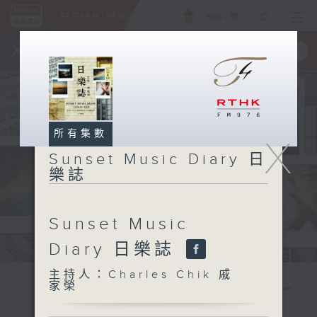
ENG
/
簡
×
全新 RTHK On The Go
取得
一手掌握 RTHK 電台、電視節目
所有集數
X
Sunset Music Diary 日
樂誌
Sunset Music
Diary 日樂誌
主持人：Charles Chik 戚
家榮