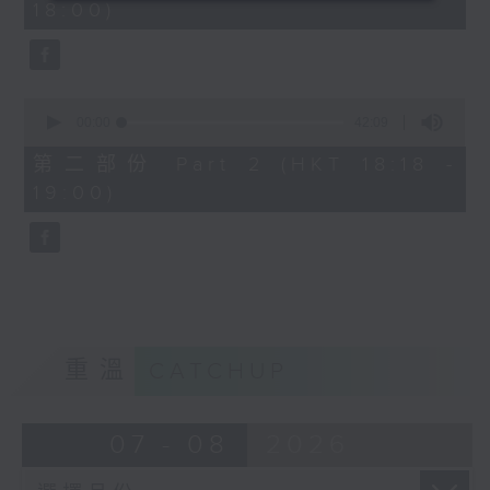
18:00)
0
seconds
0
seconds
00:00
42:09
of
42
第二部份 Part 2 (HKT 18:18 -
minutes,
19:00)
9
seconds
重溫
CATCHUP
07 - 08
2026