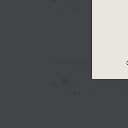
GIST
C
最新
LATEST