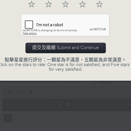
☆
☆
☆
☆
☆
巴赫在生時與泰利文、韓德爾等齊名，去世後卻被認為作品
典，終究會有被遺忘的一天。眼前的景致再美麗，亦總會有
面對時光流逝，我們應當不要忘記。十九世紀，孟德爾遜籌
復興，巴赫亦逐漸被譽為有史以來最偉大的作曲家之一。要
記得當中的美好。「日樂誌」逢星期一至五，在五時至七時
過的大小事，記得誰曾在音樂路上留下足跡，坐擁那時那刻
提交及繼續 Submit and Continue
點擊星星進行評分：一顆星為不滿意，五顆星為非常滿意。
lick on the stars to rate: One star is for not satisfied, and Five stars 
06/08/2026
for very satisfied.
Sunset Music Diary 日樂誌
0
seconds
00:00
of
1
06/08/2026 - 足本 Full (HKT 17:05 
hour,
36
minutes,
59
seconds
Volume
90%