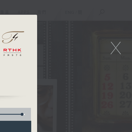
重溫
APPS
我們
ENG
/
簡
X