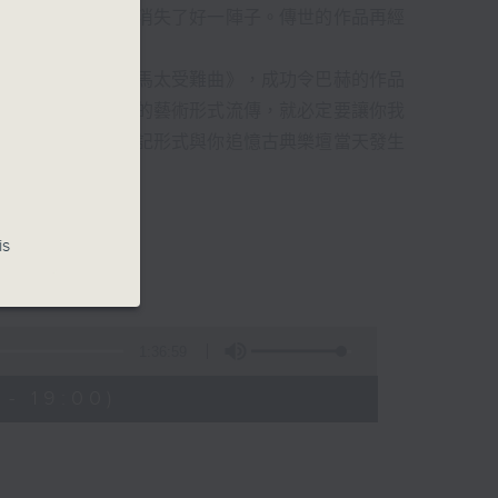
過時，在古典樂壇消失了好一陣子。傳世的作品再經
消失的一秒。
備並指揮演出《聖馬太受難曲》，成功令巴赫的作品
令這個帶有歷史性的藝術形式流傳，就必定要讓你我
的日落時分，以日記形式與你追憶古典樂壇當天發生
的浪漫晚霞。
is
1:36:59
- 19:00)