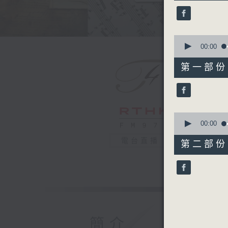
36
minutes,
59
seconds
90%
0
seconds
00:00
of
55
第一部份 P
minutes,
10
seconds
90%
0
seconds
00:00
of
42
電台直播
第二部份 P
minutes,
9
seconds
90%
簡介