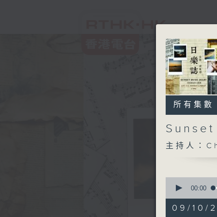
所有集數
Sunse
主持人：Ch
0
seconds
00:00
of
1
09/10/2
hour,