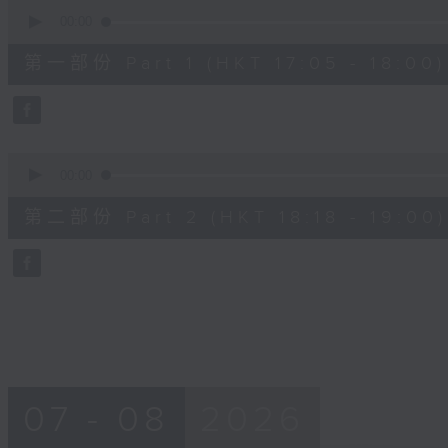
0
seconds
00:00
of
55
第一部份 Part 1 (HKT 17:05 - 18:00)
minutes,
0
seconds
Volume
90%
0
seconds
00:00
of
42
第二部份 Part 2 (HKT 18:18 - 19:00)
minutes,
9
seconds
Volume
90%
07 - 08
2026