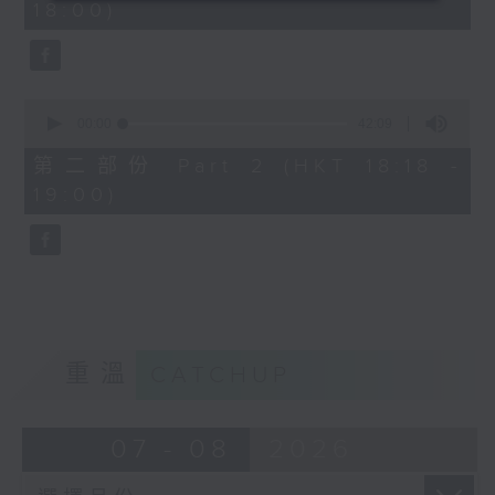
18:00)
0
seconds
0
seconds
00:00
42:09
of
42
第二部份 Part 2 (HKT 18:18 -
minutes,
19:00)
9
seconds
重溫
CATCHUP
07 - 08
2026