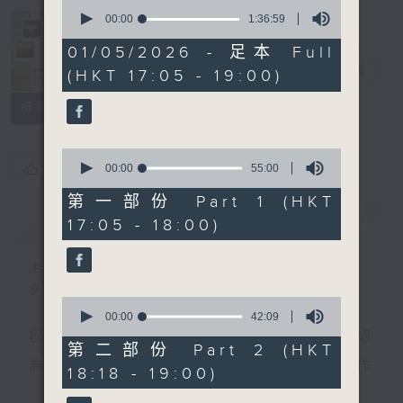
0
seconds
00:00
1:36:59
of
Sunset Music
1
01/05/2026 - 足本 Full
hour,
Diary 日樂誌
電台直播
(HKT 17:05 - 19:00)
36
minutes,
59
所有集數
seconds
0
您喜歡這個節目嗎?
seconds
00:00
55:00
of
55
第一部份 Part 1 (HKT
minutes,
簡介
GIST
17:05 - 18:00)
0
seconds
主持人：Charles Chik 戚家榮
夕陽無限好，只是近黃昏。
0
seconds
00:00
42:09
of
巴赫在生時與泰利文、韓德爾等齊名，去世後卻被認
42
第二部份 Part 2 (HKT
minutes,
為作品過時，在古典樂壇消失了好一陣子。傳世的作
18:18 - 19:00)
9
seconds
品再經典，終究會有被遺忘的一天。眼前的景致再美