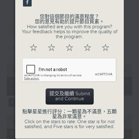
更多...
麗，亦總會有消失的一秒。
您對這個節目的滿意程度？
面對時光流逝，我們應當不要忘記。十九世紀，孟德
您的意見有助於提升節目質素。
最新
LATEST
How satisfied are you with this program?
爾遜籌備並指揮演出《聖馬太受難曲》，成功令巴赫
Your feedback helps to improve the quality of
the program.
的作品復興，巴赫亦逐漸被譽為有史以來最偉大的作
☆
☆
☆
☆
☆
07/08/2026
曲家之一。要令這個帶有歷史性的藝術形式流傳，就
Sunset Music Diary 日樂誌
必定要讓你我記得當中的美好。「日樂誌」逢星期一
0
至五，在五時至七時的日落時分，以日記形式與你追
seconds
00:00
1:36:59
of
憶古典樂壇當天發生過的大小事，記得誰曾在音樂路
1
07/08/2026 - 足本 Full (HKT
hour,
上留下足跡，坐擁那時那刻的浪漫晚霞。
17:05 - 19:00)
36
提交及繼續 Submit
minutes,
and Continue
59
seconds
點擊星星進行評分：一顆星為不滿意，五顆
星為非常滿意。
0
Click on the stars to rate: One star is for not
seconds
00:00
55:00
satisfied, and Five stars is for very satisfied.
of
55
第一部份 Part 1 (HKT 17:05 -
minutes,