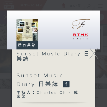
ENG
/
簡
×
全新 RTHK On The Go
取得
一手掌握 RTHK 電台、電視節目
所有集數
X
Sunset Music Diary 日
樂誌
Sunset Music
Diary 日樂誌
主持人：Charles Chik 戚
家榮