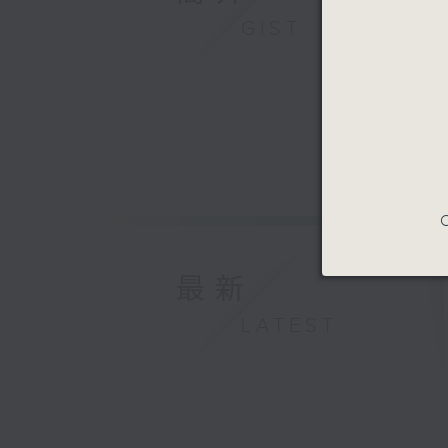
GIST
C
最新
LATEST