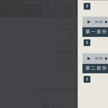
36
minutes,
59
seconds
90%
0
seconds
00:00
of
55
第一部份 P
minutes,
0
seconds
90%
0
seconds
00:00
of
42
電台直播
第二部份 P
minutes,
9
seconds
90%
簡介