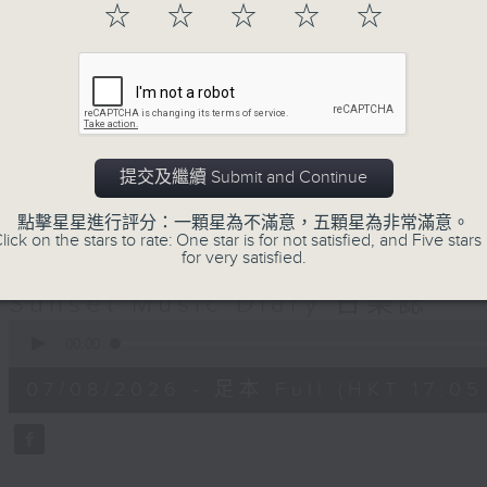
☆
☆
☆
☆
☆
巴赫在生時與泰利文、韓德爾等齊名，去世後卻被認為作品
典，終究會有被遺忘的一天。眼前的景致再美麗，亦總會有
面對時光流逝，我們應當不要忘記。十九世紀，孟德爾遜籌
復興，巴赫亦逐漸被譽為有史以來最偉大的作曲家之一。要
記得當中的美好。「日樂誌」逢星期一至五，在五時至七時
過的大小事，記得誰曾在音樂路上留下足跡，坐擁那時那刻
提交及繼續 Submit and Continue
點擊星星進行評分：一顆星為不滿意，五顆星為非常滿意。
lick on the stars to rate: One star is for not satisfied, and Five stars 
07/08/2026
for very satisfied.
Sunset Music Diary 日樂誌
0
seconds
00:00
of
1
07/08/2026 - 足本 Full (HKT 17:05 
hour,
36
minutes,
59
seconds
Volume
90%