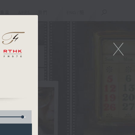
重溫
APPS
我們
ENG
/
簡
X