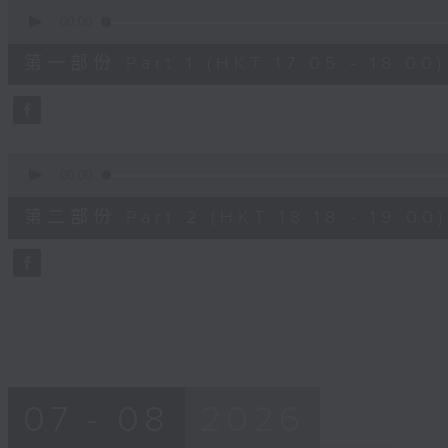
0
seconds
00:00
of
55
第一部份 Part 1 (HKT 17:05 - 18:00)
minutes,
0
seconds
Volume
90%
0
seconds
00:00
of
42
第二部份 Part 2 (HKT 18:18 - 19:00)
minutes,
9
seconds
Volume
90%
07 - 08
2026