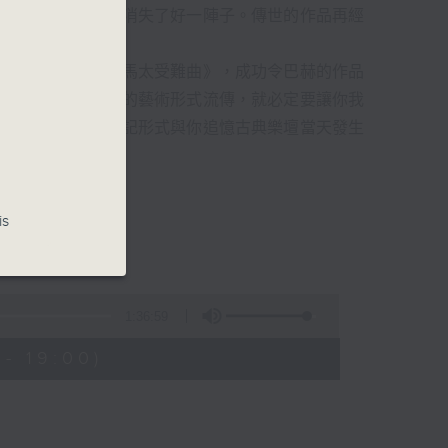
過時，在古典樂壇消失了好一陣子。傳世的作品再經
消失的一秒。
備並指揮演出《聖馬太受難曲》，成功令巴赫的作品
令這個帶有歷史性的藝術形式流傳，就必定要讓你我
的日落時分，以日記形式與你追憶古典樂壇當天發生
的浪漫晚霞。
is
1:36:59
- 19:00)