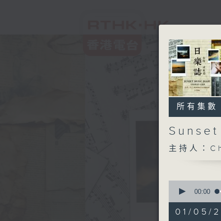
所有集數
Sunse
主持人：Ch
0
seconds
00:00
of
1
01/05/2
hour,