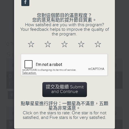
更多...
麗，亦總會有消失的一秒。
您對這個節目的滿意程度？
面對時光流逝，我們應當不要忘記。十九世紀，孟德
您的意見有助於提升節目質素。
最新
LATEST
How satisfied are you with this program?
爾遜籌備並指揮演出《聖馬太受難曲》，成功令巴赫
Your feedback helps to improve the quality of
the program.
的作品復興，巴赫亦逐漸被譽為有史以來最偉大的作
☆
☆
☆
☆
☆
07/08/2026
曲家之一。要令這個帶有歷史性的藝術形式流傳，就
Sunset Music Diary 日樂誌
必定要讓你我記得當中的美好。「日樂誌」逢星期一
0
至五，在五時至七時的日落時分，以日記形式與你追
seconds
00:00
1:36:59
of
憶古典樂壇當天發生過的大小事，記得誰曾在音樂路
1
07/08/2026 - 足本 Full (HKT
hour,
上留下足跡，坐擁那時那刻的浪漫晚霞。
17:05 - 19:00)
36
提交及繼續 Submit
minutes,
and Continue
59
seconds
點擊星星進行評分：一顆星為不滿意，五顆
星為非常滿意。
0
Click on the stars to rate: One star is for not
seconds
00:00
55:00
satisfied, and Five stars is for very satisfied.
of
55
第一部份 Part 1 (HKT 17:05 -
minutes,