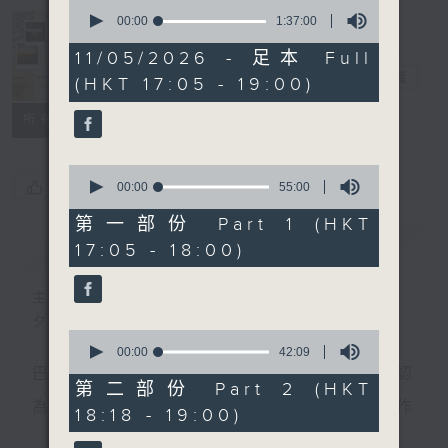
0
seconds
00:00
1:37:00
of
Sunset Music
1
11/05/2026 - 足本 Full
hour,
Diary 日樂誌
電台直播
(HKT 17:05 - 19:00)
37
minutes,
0
所有集數
seconds
0
您喜歡這個節目嗎?
seconds
00:00
55:00
of
55
第一部份 Part 1 (HKT
minutes,
簡介
GIST
17:05 - 18:00)
0
seconds
主持人：Charles Chik 戚家榮
夕陽無限好，只是近黃昏。
0
seconds
00:00
42:09
of
巴赫在生時與泰利文、韓德爾等齊名，去世後卻被認
42
第二部份 Part 2 (HKT
minutes,
為作品過時，在古典樂壇消失了好一陣子。傳世的作
18:18 - 19:00)
9
seconds
品再經典，終究會有被遺忘的一天。眼前的景致再美