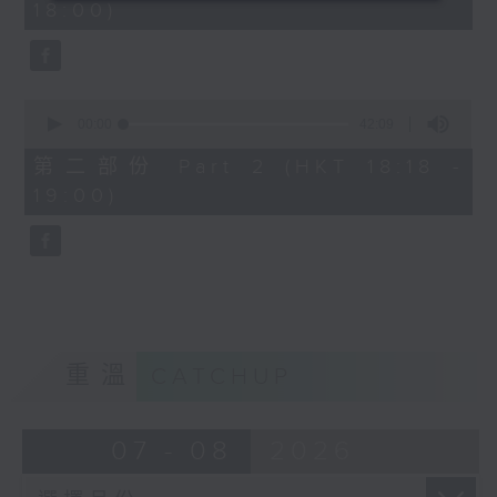
18:00)
0
seconds
0
seconds
00:00
42:09
of
42
第二部份 Part 2 (HKT 18:18 -
minutes,
19:00)
9
seconds
重溫
CATCHUP
07 - 08
2026