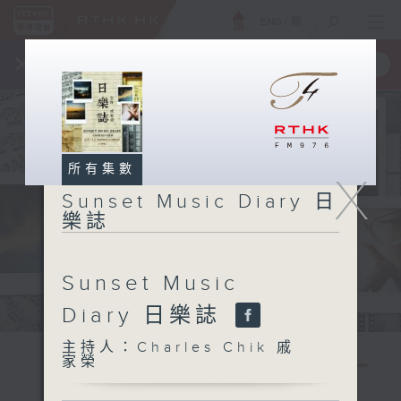
ENG
/
簡
×
全新 RTHK On The Go
取得
一手掌握 RTHK 電台、電視節目
所有集數
X
Sunset Music Diary 日
樂誌
Sunset Music
Diary 日樂誌
主持人：Charles Chik 戚
家榮