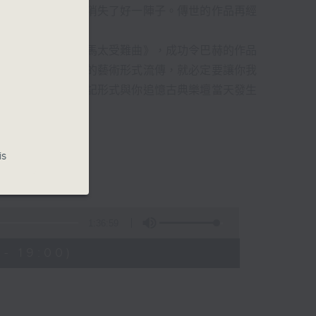
過時，在古典樂壇消失了好一陣子。傳世的作品再經
消失的一秒。
備並指揮演出《聖馬太受難曲》，成功令巴赫的作品
令這個帶有歷史性的藝術形式流傳，就必定要讓你我
的日落時分，以日記形式與你追憶古典樂壇當天發生
的浪漫晚霞。
is
1:36:59
- 19:00)