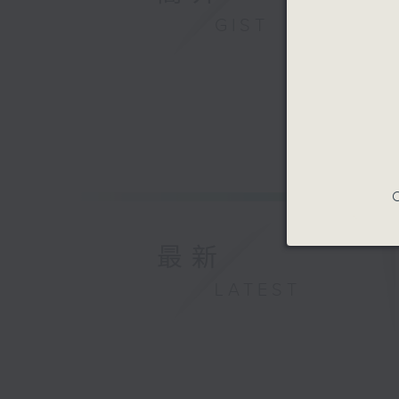
GIST
C
最新
LATEST