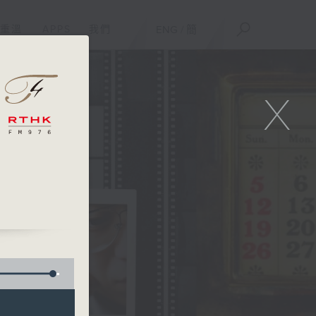
重溫
APPS
我們
ENG
/
簡
X