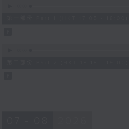
0
seconds
00:00
of
55
第一部份 Part 1 (HKT 17:05 - 18:00)
minutes,
0
seconds
Volume
90%
0
seconds
00:00
of
42
第二部份 Part 2 (HKT 18:18 - 19:00)
minutes,
9
seconds
Volume
90%
07 - 08
2026