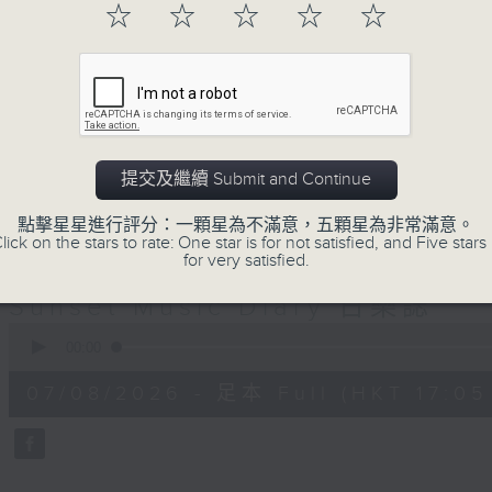
☆
☆
☆
☆
☆
巴赫在生時與泰利文、韓德爾等齊名，去世後卻被認為作品
典，終究會有被遺忘的一天。眼前的景致再美麗，亦總會有
面對時光流逝，我們應當不要忘記。十九世紀，孟德爾遜籌
復興，巴赫亦逐漸被譽為有史以來最偉大的作曲家之一。要
記得當中的美好。「日樂誌」逢星期一至五，在五時至七時
過的大小事，記得誰曾在音樂路上留下足跡，坐擁那時那刻
提交及繼續 Submit and Continue
點擊星星進行評分：一顆星為不滿意，五顆星為非常滿意。
lick on the stars to rate: One star is for not satisfied, and Five stars 
07/08/2026
for very satisfied.
Sunset Music Diary 日樂誌
0
seconds
00:00
of
1
07/08/2026 - 足本 Full (HKT 17:05 
hour,
36
minutes,
59
seconds
Volume
90%