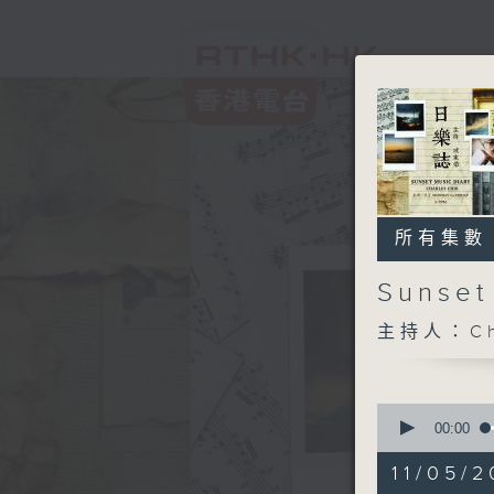
所有集數
Sunse
主持人：Ch
0
seconds
00:00
of
1
11/05/2
hour,