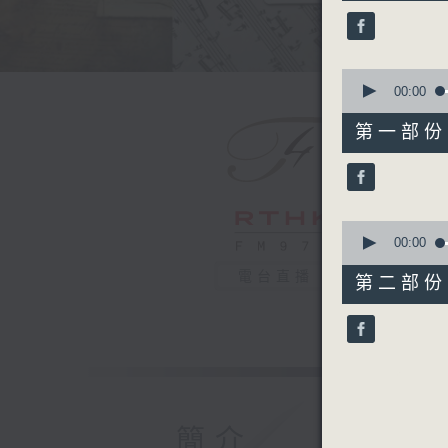
37
minutes,
0
seconds
90%
0
seconds
00:00
of
55
第一部份 P
minutes,
0
seconds
90%
0
seconds
00:00
of
42
電台直播
第二部份 P
minutes,
9
seconds
90%
簡介