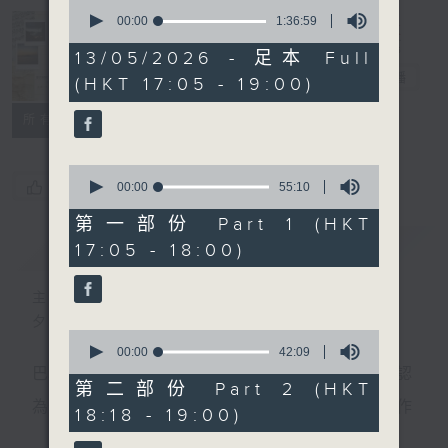
0
seconds
00:00
1:36:59
of
Sunset Music
1
13/05/2026 - 足本 Full
hour,
Diary 日樂誌
電台直播
(HKT 17:05 - 19:00)
36
minutes,
59
所有集數
seconds
0
您喜歡這個節目嗎?
seconds
00:00
55:10
of
55
第一部份 Part 1 (HKT
minutes,
簡介
GIST
17:05 - 18:00)
10
seconds
主持人：Charles Chik 戚家榮
夕陽無限好，只是近黃昏。
0
seconds
00:00
42:09
of
巴赫在生時與泰利文、韓德爾等齊名，去世後卻被認
42
第二部份 Part 2 (HKT
minutes,
為作品過時，在古典樂壇消失了好一陣子。傳世的作
18:18 - 19:00)
9
seconds
品再經典，終究會有被遺忘的一天。眼前的景致再美