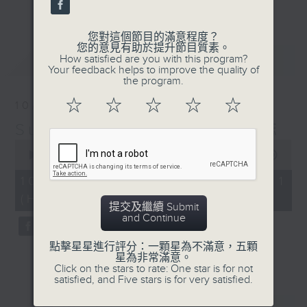
更多...
麗，亦總會有消失的一秒。
您對這個節目的滿意程度？
面對時光流逝，我們應當不要忘記。十九世紀，孟德
您的意見有助於提升節目質素。
最新
LATEST
How satisfied are you with this program?
爾遜籌備並指揮演出《聖馬太受難曲》，成功令巴赫
Your feedback helps to improve the quality of
the program.
的作品復興，巴赫亦逐漸被譽為有史以來最偉大的作
☆
☆
☆
☆
☆
10/08/2026
曲家之一。要令這個帶有歷史性的藝術形式流傳，就
Sunset Music Diary 日樂誌
必定要讓你我記得當中的美好。「日樂誌」逢星期一
0
至五，在五時至七時的日落時分，以日記形式與你追
seconds
00:00
55:00
of
憶古典樂壇當天發生過的大小事，記得誰曾在音樂路
55
10/08/2026 - 第一部份 Part 1
minutes,
上留下足跡，坐擁那時那刻的浪漫晚霞。
(HKT 17:05 - 18:00)
0
提交及繼續 Submit
seconds
and Continue
點擊星星進行評分：一顆星為不滿意，五顆
星為非常滿意。
Click on the stars to rate: One star is for not
satisfied, and Five stars is for very satisfied.