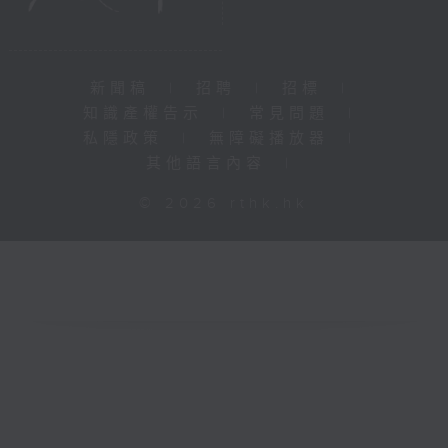
新聞稿
|
招聘
|
招標
|
知識產權告示
|
常見問題
|
私隱政策
|
無障礙播放器
|
其他語言內容
|
© 2026 rthk.hk