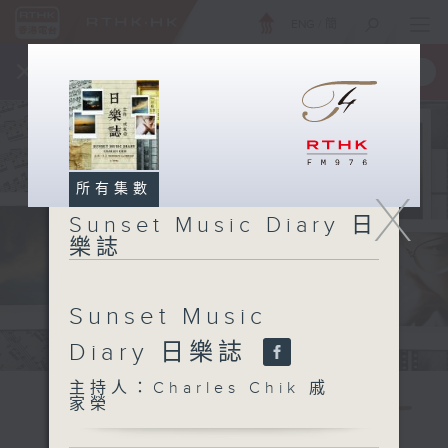
ENG
/
簡
×
全新 RTHK On The Go
取得
一手掌握 RTHK 電台、電視節目
所有集數
X
Sunset Music Diary 日
樂誌
Sunset Music
Diary 日樂誌
主持人：Charles Chik 戚
家榮