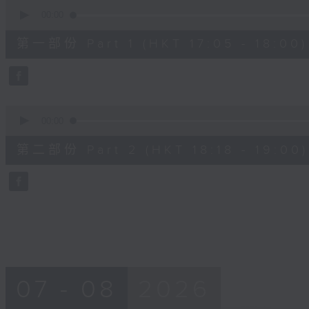
0
seconds
00:00
of
55
第一部份 Part 1 (HKT 17:05 - 18:00)
minutes,
0
seconds
Volume
90%
0
seconds
00:00
of
42
第二部份 Part 2 (HKT 18:18 - 19:00)
minutes,
9
seconds
Volume
90%
07 - 08
2026