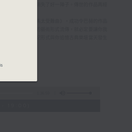
過時，在古典樂壇消失了好一陣子。傳世的作品再經
消失的一秒。
備並指揮演出《聖馬太受難曲》，成功令巴赫的作品
令這個帶有歷史性的藝術形式流傳，就必定要讓你我
的日落時分，以日記形式與你追憶古典樂壇當天發生
的浪漫晚霞。
is
1:36:59
- 19:00)