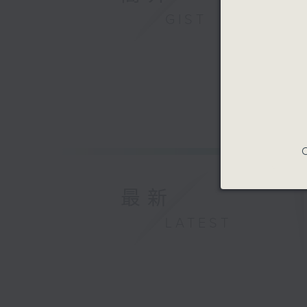
GIST
C
最新
LATEST