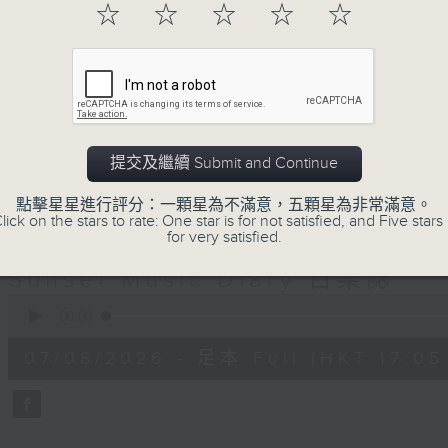
☆
☆
☆
☆
☆
巴赫在生時與泰利文、韓德爾等齊名，去世後卻被認為作品
典，終究會有被遺忘的一天。眼前的景致再美麗，亦總會有
面對時光流逝，我們應當不要忘記。十九世紀，孟德爾遜籌
復興，巴赫亦逐漸被譽為有史以來最偉大的作曲家之一。要
記得當中的美好。「日樂誌」逢星期一至五，在五時至七時
過的大小事，記得誰曾在音樂路上留下足跡，坐擁那時那刻
提交及繼續 Submit and Continue
點擊星星進行評分：一顆星為不滿意，五顆星為非常滿意。
lick on the stars to rate: One star is for not satisfied, and Five stars 
07/08/2026
for very satisfied.
Sunset Music Diary 日樂誌
0
seconds
00:00
of
1
07/08/2026 - 足本 Full (HKT 17:05 
hour,
36
minutes,
59
seconds
Volume
90%