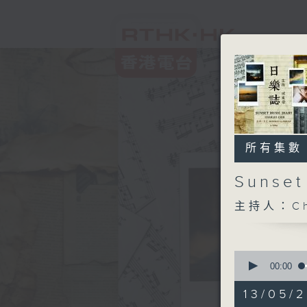
所有集數
Sunse
主持人：Ch
0
seconds
00:00
of
1
13/05/2
hour,