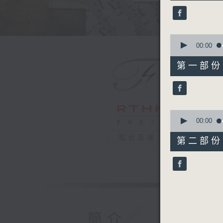
36
minutes,
59
seconds
90%
0
seconds
00:00
of
55
第一部份 P
minutes,
10
seconds
90%
0
seconds
00:00
of
42
電台直播
第二部份 P
minutes,
9
seconds
90%
簡介