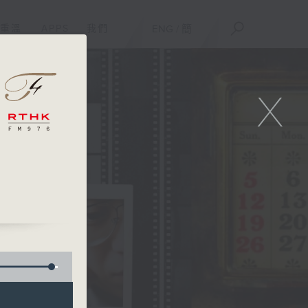
重溫
APPS
我們
ENG
/
簡
X