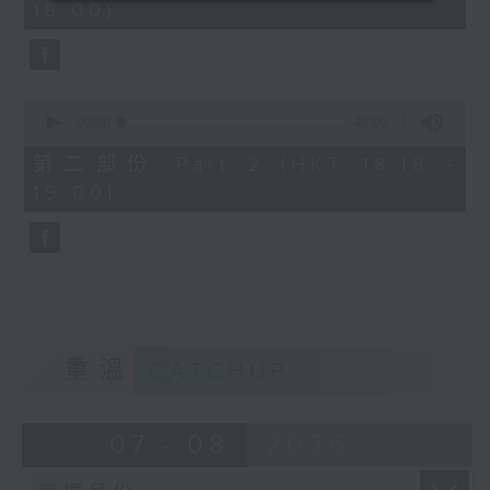
18:00)
0
seconds
0
seconds
00:00
42:09
of
42
第二部份 Part 2 (HKT 18:18 -
minutes,
19:00)
9
seconds
重溫
CATCHUP
07 - 08
2026