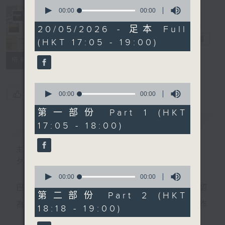
0
seconds
00:00
00:00
of
Sunset Music
0
20/05/2026 - 足本 Full
seconds
Diary 日樂誌
電台直播
(HKT 17:05 - 19:00)
所有集數
0
您喜歡這個節目嗎?
seconds
00:00
00:00
of
0
第一部份 Part 1 (HKT
seconds
簡介
GIST
17:05 - 18:00)
主持人：Charles Chik 戚家榮
夕陽無限好，只是近黃昏。
0
seconds
00:00
00:00
of
巴赫在生時與泰利文、韓德爾等齊名，去世後卻被認
0
第二部份 Part 2 (HKT
seconds
為作品過時，在古典樂壇消失了好一陣子。傳世的作
18:18 - 19:00)
品再經典，終究會有被遺忘的一天。眼前的景致再美