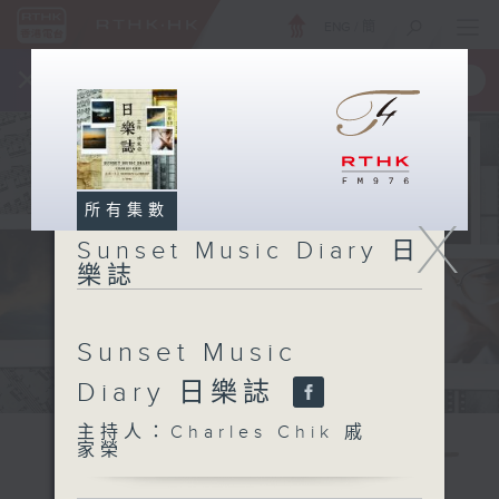
ENG
/
簡
×
全新 RTHK On The Go
取得
一手掌握 RTHK 電台、電視節目
所有集數
X
Sunset Music Diary 日
樂誌
Sunset Music
Diary 日樂誌
主持人：Charles Chik 戚
家榮