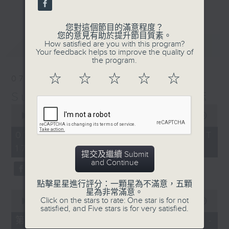
更多...
麗，亦總會有消失的一秒。
您對這個節目的滿意程度？
面對時光流逝，我們應當不要忘記。十九世紀，孟德
您的意見有助於提升節目質素。
最新
LATEST
How satisfied are you with this program?
爾遜籌備並指揮演出《聖馬太受難曲》，成功令巴赫
Your feedback helps to improve the quality of
the program.
的作品復興，巴赫亦逐漸被譽為有史以來最偉大的作
☆
☆
☆
☆
☆
07/08/2026
曲家之一。要令這個帶有歷史性的藝術形式流傳，就
Sunset Music Diary 日樂誌
必定要讓你我記得當中的美好。「日樂誌」逢星期一
0
至五，在五時至七時的日落時分，以日記形式與你追
seconds
00:00
1:36:59
of
憶古典樂壇當天發生過的大小事，記得誰曾在音樂路
1
07/08/2026 - 足本 Full (HKT
hour,
上留下足跡，坐擁那時那刻的浪漫晚霞。
17:05 - 19:00)
36
提交及繼續 Submit
minutes,
and Continue
59
seconds
點擊星星進行評分：一顆星為不滿意，五顆
星為非常滿意。
0
Click on the stars to rate: One star is for not
seconds
00:00
55:00
satisfied, and Five stars is for very satisfied.
of
55
第一部份 Part 1 (HKT 17:05 -
minutes,