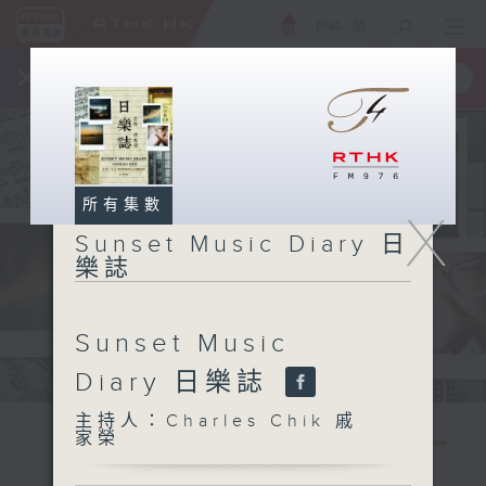
ENG
/
簡
×
全新 RTHK On The Go
取得
一手掌握 RTHK 電台、電視節目
所有集數
X
Sunset Music Diary 日
樂誌
Sunset Music
Diary 日樂誌
主持人：Charles Chik 戚
家榮