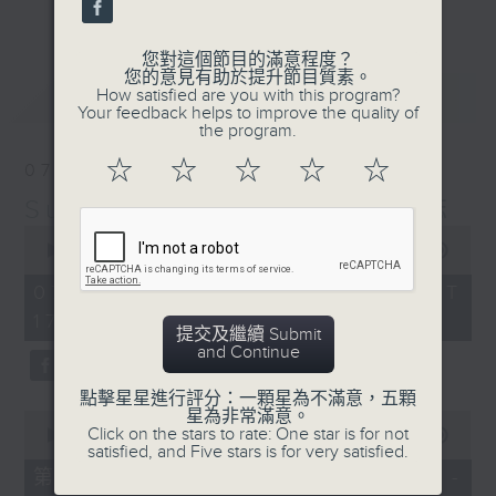
更多...
麗，亦總會有消失的一秒。
您對這個節目的滿意程度？
面對時光流逝，我們應當不要忘記。十九世紀，孟德
您的意見有助於提升節目質素。
最新
LATEST
How satisfied are you with this program?
爾遜籌備並指揮演出《聖馬太受難曲》，成功令巴赫
Your feedback helps to improve the quality of
the program.
的作品復興，巴赫亦逐漸被譽為有史以來最偉大的作
☆
☆
☆
☆
☆
07/08/2026
曲家之一。要令這個帶有歷史性的藝術形式流傳，就
Sunset Music Diary 日樂誌
必定要讓你我記得當中的美好。「日樂誌」逢星期一
0
至五，在五時至七時的日落時分，以日記形式與你追
seconds
00:00
1:36:59
of
憶古典樂壇當天發生過的大小事，記得誰曾在音樂路
1
07/08/2026 - 足本 Full (HKT
hour,
上留下足跡，坐擁那時那刻的浪漫晚霞。
17:05 - 19:00)
36
提交及繼續 Submit
minutes,
and Continue
59
seconds
點擊星星進行評分：一顆星為不滿意，五顆
星為非常滿意。
0
Click on the stars to rate: One star is for not
seconds
00:00
55:00
satisfied, and Five stars is for very satisfied.
of
55
第一部份 Part 1 (HKT 17:05 -
minutes,