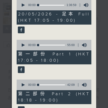
0
seconds
00:00
1:36:59
of
Sunset Music
1
20/05/2026 - 足本 Full
hour,
Diary 日樂誌
電台直播
(HKT 17:05 - 19:00)
36
minutes,
59
所有集數
seconds
0
您喜歡這個節目嗎?
seconds
00:00
55:00
of
55
第一部份 Part 1 (HKT
minutes,
簡介
GIST
17:05 - 18:00)
0
seconds
主持人：Charles Chik 戚家榮
夕陽無限好，只是近黃昏。
0
seconds
00:00
42:09
of
巴赫在生時與泰利文、韓德爾等齊名，去世後卻被認
42
第二部份 Part 2 (HKT
minutes,
為作品過時，在古典樂壇消失了好一陣子。傳世的作
18:18 - 19:00)
9
seconds
品再經典，終究會有被遺忘的一天。眼前的景致再美