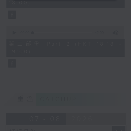
18:00)
0
seconds
0
seconds
00:00
42:09
of
42
第二部份 Part 2 (HKT 18:18 -
minutes,
19:00)
9
seconds
重溫
CATCHUP
07 - 08
2026