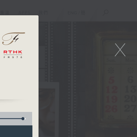
重溫
APPS
我們
ENG
/
簡
X