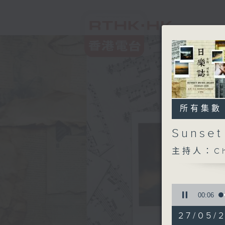
所有集數
Sunse
主持人：Ch
0
seconds
00:07
of
1
27/05/2
hour,