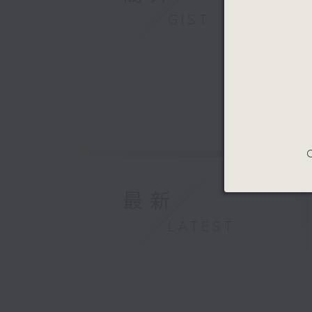
GIST
C
最新
LATEST