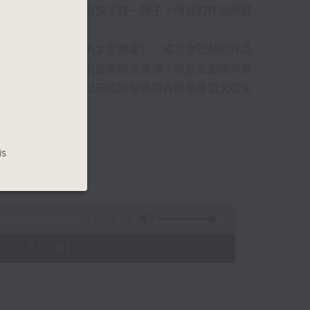
過時，在古典樂壇消失了好一陣子。傳世的作品再經
消失的一秒。
備並指揮演出《聖馬太受難曲》，成功令巴赫的作品
令這個帶有歷史性的藝術形式流傳，就必定要讓你我
的日落時分，以日記形式與你追憶古典樂壇當天發生
的浪漫晚霞。
is
1:36:59
- 19:00)