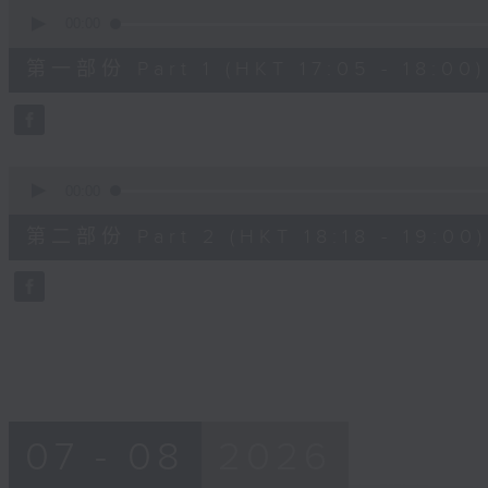
0
seconds
00:00
of
55
第一部份 Part 1 (HKT 17:05 - 18:00)
minutes,
0
seconds
Volume
90%
0
seconds
00:00
of
42
第二部份 Part 2 (HKT 18:18 - 19:00)
minutes,
9
seconds
Volume
90%
07 - 08
2026