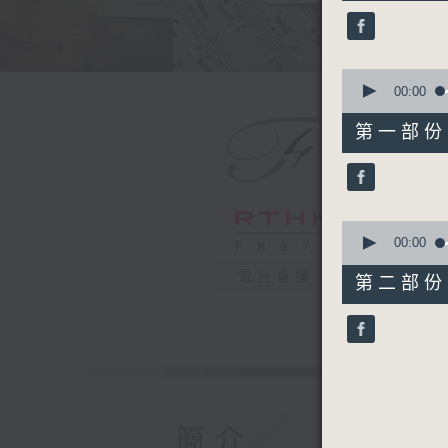
37
minutes,
0
seconds
90%
0
seconds
00:00
of
55
第一部份 P
minutes,
10
seconds
90%
0
seconds
00:00
of
42
電台直播
第二部份 P
minutes,
10
seconds
90%
簡介