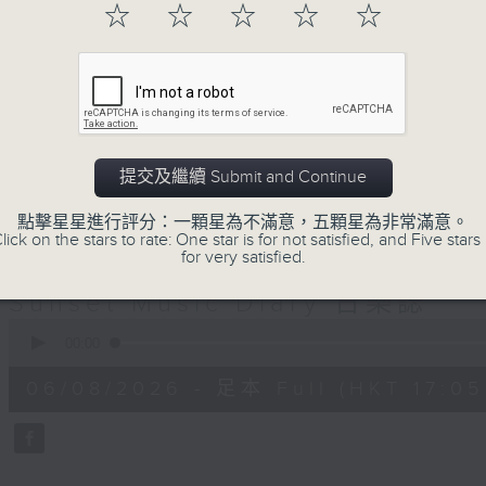
☆
☆
☆
☆
☆
巴赫在生時與泰利文、韓德爾等齊名，去世後卻被認為作品
典，終究會有被遺忘的一天。眼前的景致再美麗，亦總會有
面對時光流逝，我們應當不要忘記。十九世紀，孟德爾遜籌
復興，巴赫亦逐漸被譽為有史以來最偉大的作曲家之一。要
記得當中的美好。「日樂誌」逢星期一至五，在五時至七時
過的大小事，記得誰曾在音樂路上留下足跡，坐擁那時那刻
提交及繼續 Submit and Continue
點擊星星進行評分：一顆星為不滿意，五顆星為非常滿意。
lick on the stars to rate: One star is for not satisfied, and Five stars 
06/08/2026
for very satisfied.
Sunset Music Diary 日樂誌
0
seconds
00:00
of
1
06/08/2026 - 足本 Full (HKT 17:05 
hour,
36
minutes,
59
seconds
Volume
90%