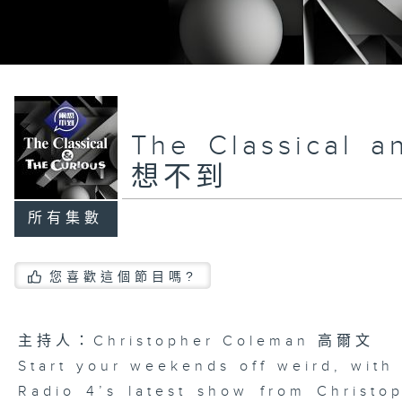
The Classical 
想不到
所有集數
您喜歡這個節目嗎?
主持人：Christopher Coleman 高爾文
Start your weekends off weird, with
Radio 4’s latest show from Christo