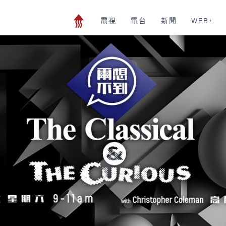
電視
電台
新聞
WEB+