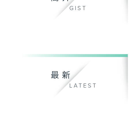
GIST
最新
LATEST