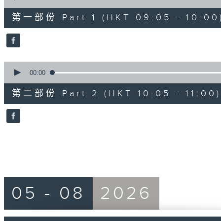
of
55
第一部份 Part 1 (HKT 09:05 - 10:00
minutes,
10
seconds
Volume
90%
0
seconds
00:00
of
55
第二部份 Part 2 (HKT 10:05 - 11:00)
minutes,
10
seconds
Volume
90%
05 - 08
2026