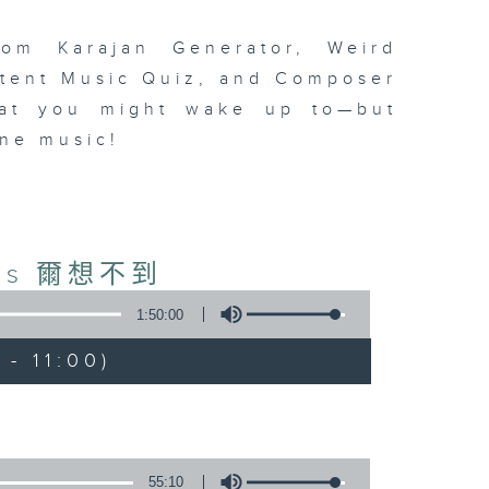
om Karajan Generator, Weird
ttent Music Quiz, and Composer
at you might wake up to—but
fine music!
ious 爾想不到
1:50:00
- 11:00)
55:10