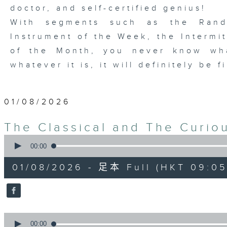
doctor, and self-certified genius!
With segments such as the Rand
Instrument of the Week, the Intermi
of the Month, you never know wh
whatever it is, it will definitely be 
01/08/2026
The Classical and The Cur
0
seconds
00:00
of
1
01/08/2026 - 足本 Full (HKT 09:05 
hour,
50
minutes,
0
seconds
Volume
90%
0
seconds
00:00