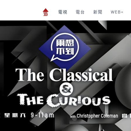
電視
電台
新聞
WEB+