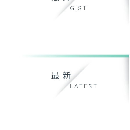
GIST
最新
LATEST