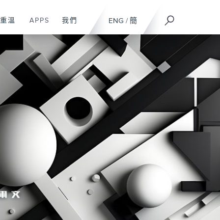
重溫
APPS
我們
ENG
/
簡