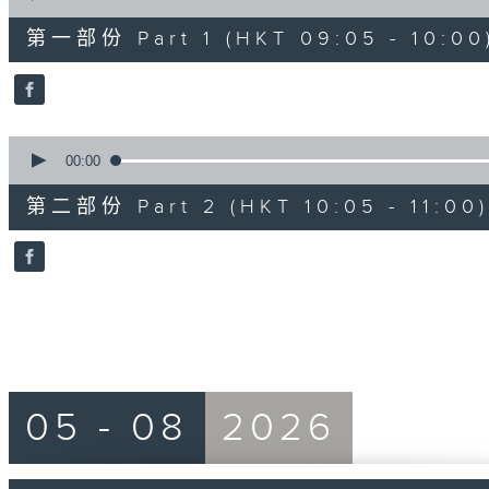
of
55
第一部份 Part 1 (HKT 09:05 - 10:00
minutes,
10
seconds
Volume
90%
0
seconds
00:00
of
55
第二部份 Part 2 (HKT 10:05 - 11:00)
minutes,
10
seconds
Volume
90%
05 - 08
2026