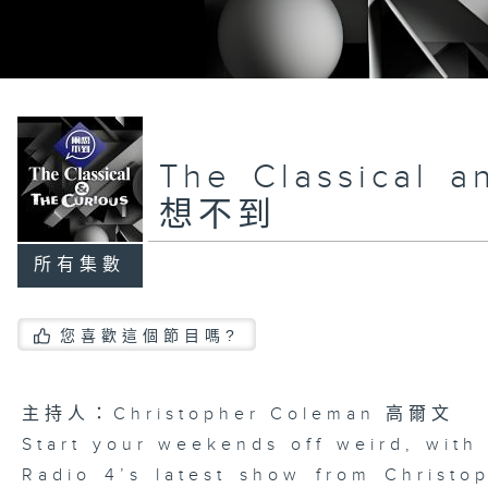
The Classical 
想不到
所有集數
您喜歡這個節目嗎?
主持人：Christopher Coleman 高爾文
Start your weekends off weird, with
Radio 4’s latest show from Christo