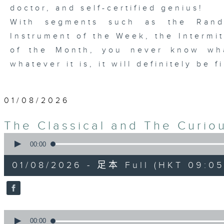
doctor, and self-certified genius!
With segments such as the Rand
Instrument of the Week, the Intermi
of the Month, you never know wh
whatever it is, it will definitely be 
01/08/2026
The Classical and The Cur
0
seconds
00:00
of
1
01/08/2026 - 足本 Full (HKT 09:05 
hour,
50
minutes,
0
seconds
Volume
90%
0
seconds
00:00