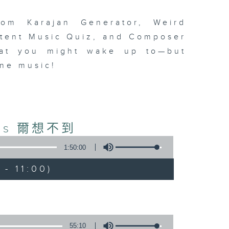
om Karajan Generator, Weird
ttent Music Quiz, and Composer
at you might wake up to—but
fine music!
ious 爾想不到
1:50:00
- 11:00)
55:10