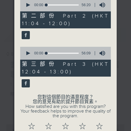
0
seconds
00:00
56:20
《
耆力量》
of
更多...
56
第二部份 Part 2 (HKT
minutes,
現代長者不再是孤獨一群，更不是弱勢社群，
11:04 - 12:00)
20
seconds
因為憑著他們的生活體驗，已是作為後輩的學
最新
LATEST
習典範。
0
只要每位長者能重拾童心，人生下半場可以繼
seconds
00:00
56:09
08/08/2026
續精彩！
of
56
耆力量：票選大點唱／國語舊
第三部份 Part 3 (HKT
minutes,
<
耆力量 >
節目鼓勵長者增加自信、發揮潛
12:04 - 13:00)
9
歌(女歌手篇)
seconds
能。
1. 笑談天下事
逢星期六上午十時至一時播出
精選各地趣聞
您對這個節目的滿意程度？
主持：蕭希婷、藍煒婷；銀齡DJ：陳家亨、
您的意見有助於提升節目質素。
何麗明、陳靜雯、朱玉蘭、郭秀銘、周惠珠
How satisfied are you with this program?
更多...
Your feedback helps to improve the quality of
the program.
《耆力量A Power 網頁》：
2. 信不信由你
☆
☆
☆
☆
☆
0
https://app4.rthk.hk/special/elderly/
seconds
00:00
2:48:00