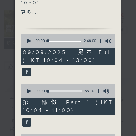
1050)
精選各地趣聞
更多...
2. 信不信由你 (1050-1130)
耆力量
電台直播
0
3. 銀齡專欄 (1130-1200)
seconds
00:00
2:48:00
特備網頁
FACEBOOK
聯絡
所有集數
of
- 麗明院線
2
09/08/2025 - 足本 Full
- 邊行邊傾
hours,
(HKT 10:04 - 13:00)
48
minutes,
您喜歡這個節目嗎?
4. 票選大點唱
0
seconds
簡介
GIST
0
seconds
00:00
56:10
of
主持人：蕭希婷、李浩輝；銀齡DJ：陳家
56
第一部份 Part 1 (HKT
minutes,
亨、何麗明、陳靜雯、朱玉蘭、許玉蓮
10:04 - 11:00)
10
seconds
「聽取你的聲音、重視你的意見」
連結網頁與
電台互動式長者節目