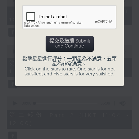
趣味有獎問答遊戲
of
2
《耆力量》熱線 : 1872312
08/08/2026 - 足本 Full (HKT
hours,
10:04 - 13:00)
48
minutes,
《耆力量》電郵：ap@rthk.org.hk
0
3. 銀齡專欄
seconds
提交及繼續 Submit
周惠珠「人生常遇」
and Continue
0
seconds
00:00
56:00
主題：情绪
of
點擊星星進行評分：一顆星為不滿意，五顆
56
第一部份 Part 1 (HKT 10:04 -
星為非常滿意。
minutes,
Click on the stars to rate: One star is for not
11:00)
0
satisfied, and Five stars is for very satisfied.
seconds
4.朱玉蘭「曲中情」
主題：葛蘭
0
seconds
00:00
56:09
of
56
第二部份 Part 2 (HKT 11:04 -
minutes,
12:00)
9
5. 票選大點唱
seconds
主題：國語舊歌(女歌手篇)