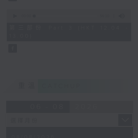
尤雅《往事只能回味》
0
姚蘇蓉《今天不回家》
seconds
00:00
56:10
of
56
周璇《何日君再來》
第三部份 Part 3 (HKT 12:04 -
minutes,
13:00)
10
靜婷《我的心裡沒有他》
seconds
白光《等着你回來》
重溫
CATCHUP
06 - 08
2026
08/08/2026