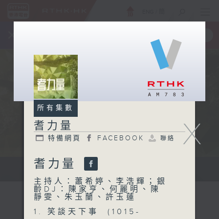
ENG
/
簡
×
全新 RTHK On The Go
取得
一手掌握 RTHK 電台、電視節目
所有集數
X
耆力量
特備網頁
FACEBOOK
聯絡
耆力量
鼓勵長者增加自信、發揮潛能 。
主持人：蕭希婷、李浩輝；銀
齡DJ：陳家亨、何麗明、陳
靜雯、朱玉蘭、許玉蓮
1. 笑談天下事 (1015-